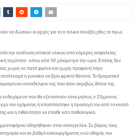
ύν να δώσουν οι αρχές για το τι τελικά συνέβη χθες το πρωί
 από την ανάλυση οπτικού υλικού από κάμερες ασφαλείας
νική ταχύτητα– κάτω από 50 χιλιόμετρα την ώρα. Επίσης δεν
ντας χωρίς να πατά φρένο και χωρίς προφανή λόγο
τέλεσμα η γυναίκα να βρει φρικτό θάνατο. Το δραματικό
καρισμένου συναδέλφου της που ήταν ακριβώς δίπλα της.
τα ενδεχόμενα που θα εξεταστούν είναι μήπως ο 23χρονος
εγχο του οχήματος ή αποσπάστηκε η προσοχή του από το κινητό
σης και η πιθανότητα να έπαθε κάτι παθολογικό.
ριμματοφόρου οδηγήθηκαν στον εισαγγελέα. Σε βάρος τους
κατηγορία και σε βαθμό κακουργήματος ενώ οδηγός του