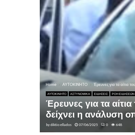
Home
AYTOKINHTO
Έρευνες για τα αίτια τ
AYTOKINHTO
ΑΣΤΥΝΟΜΙΚΑ
ΕΙΔΗΣΕΙΣ
ΡΟΗ ΕΙΔΗΣΕΩΝ
Έρευνες για τα αίτι
δείχνει η ανάλυση ο
by
diktio ellados
07/06/2025
0
648