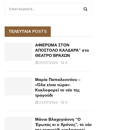
S
e
a
S
r
c
ΤΕΛΕΥΤΑΙΑ POSTS
E
h
f
A
ΑΦΙΕΡΩΜΑ ΣΤΟΝ
o
ΑΠΟΣΤΟΛΟ ΚΑΛΔΑΡΑ” στο
r
ΘΕΑΤΡΟ ΒΡΑΧΩΝ
R
:
25/07/2026
0
C
H
Μαρία Παπαλεοντίου –
«Όλα είναι τώρα»:
Κυκλοφορεί το νέο της
τραγούδι
21/07/2026
0
Μάνια Βλαχογιάννη “Ο
Έρωτας κι ο Χρόνος”, το νέο
της τραγούδι κυκλοφορεί