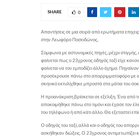
SHARE
0
Απαντήσεις σε μια σειρά από ερωτήματα επιχειρο
στην Λεωφόρο Ποσειδώνος.
Σύμφωνα με αστυνομικές πηγές, μέχρι στιγμής,
φαίνεται πως ο 23χρονος οδηγός ταξί είχε κανο
φαίνεται να τον εμποδίζει άλλο όχημα. Πηγαίνο
προσέκρουσε πάνω στο απορριμματοφόρο με απο
σκηνικό εκτυλίχθηκε μπροστά στα μάτια του σο
Η προανάκριση βρίσκεται σε εξέλιξη. Ένα από 
αποκοιμήθηκε πάνω στο τιμόνι και έχασε τον έλ
του τηλέφωνο ή από κάτι άλλο. Θα εξεταστεί επί
Ο οδηγός του ταξί, αλλά και ο οδηγός του απορ
ασκήθηκαν διώξεις. Ο 23χρονος αντιμετωπίζει 