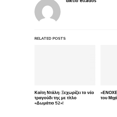
diktio ellados
RELATED POSTS
Καίτη Ντάλη: Ξεχωρίζει το νέο
«ΕΝΟΧΕ
τραγούδι της με τίτλο
του Μι
«Δωμάτιο 52»!