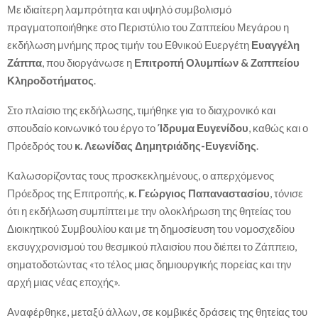
Με ιδιαίτερη λαμπρότητα και υψηλό συμβολισμό
πραγματοποιήθηκε στο Περιστύλιο του Ζαππείου Μεγάρου η
εκδήλωση μνήμης προς τιμήν του Εθνικού Ευεργέτη
Ευαγγέλη
Ζάππα
, που διοργάνωσε η
Επιτροπή Ολυμπίων & Ζαππείου
Κληροδοτήματος
.
Στο πλαίσιο της εκδήλωσης, τιμήθηκε για το διαχρονικό και
σπουδαίο κοινωνικό του έργο το
Ίδρυμα Ευγενίδου
, καθώς και ο
Πρόεδρός του
κ. Λεωνίδας Δημητριάδης-Ευγενίδης
.
Καλωσορίζοντας τους προσκεκλημένους, ο απερχόμενος
Πρόεδρος της Επιτροπής,
κ. Γεώργιος Παπαναστασίου
, τόνισε
ότι η εκδήλωση συμπίπτει με την ολοκλήρωση της θητείας του
Διοικητικού Συμβουλίου και με τη δημοσίευση του νομοσχεδίου
εκσυγχρονισμού του θεσμικού πλαισίου που διέπει το Ζάππειο,
σηματοδοτώντας «το τέλος μιας δημιουργικής πορείας και την
αρχή μιας νέας εποχής».
Αναφέρθηκε, μεταξύ άλλων, σε κομβικές δράσεις της θητείας του