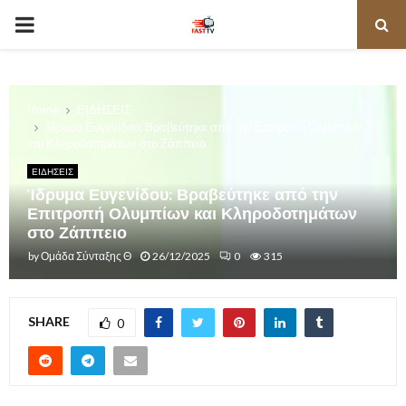
PRIMARY
MENU
Home
ΕΙΔΗΣΕΙΣ
Ίδρυμα Ευγενίδου: Βραβεύτηκε από την Επιτροπή Ολυμπίων
και Κληροδοτημάτων στο Ζάππειο
ΕΙΔΗΣΕΙΣ
Ίδρυμα Ευγενίδου: Βραβεύτηκε από την
Επιτροπή Ολυμπίων και Κληροδοτημάτων
στο Ζάππειο
by
Ομάδα Σύνταξης Θ
26/12/2025
0
315
SHARE
0