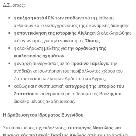
Δ.Σ., όπως:
η
αύξηση κατά 40% των εσόδων
από τη μίσθωση
αιθουσών και ο εκσυγχρονισμός της οικονομικής διοίκησης,
η
επανεκκίνηση της ιστορικής Αίγλης
ενώ ολοκληρώθηκε
ο διαγωνισμός για την ενοικίαση της
Όασης
η ολοκλήρωση μελέτης για την
οργάνωση της
κυκλοφορίας οχημάτων
,
η έναρξη συνεργασίας με το
Πράσινο Ταμείο
για την
ανάδειξη και συντήρηση του περιβάλλοντος χώρου του
Ζαππείου και των λόφων Αρδηττού και Άγρας,
καθώς και η συστηματική
καταγραφή της ιστορίας του
Ζαππείου
σε συνεργασία με το Ίδρυμα της Βουλής και
διακεκριμένους ακαδημαϊκούς.
Η βράβευση του Ιδρύματος Ευγενίδου
Στο κύριο μέρος της εκδήλωσης ο
υπουργός Ναυτιλίας και
Νησιωτικής πολιτικής Βασίλης Κικίλιας
απένειμε το βραβείο