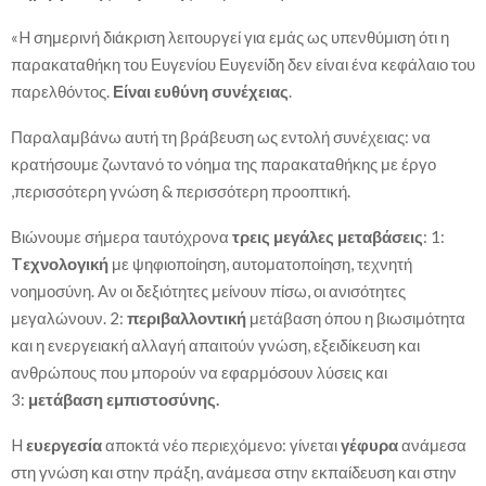
«H σημερινή διάκριση λειτουργεί για εμάς ως υπενθύμιση ότι η
παρακαταθήκη του Ευγενίου Ευγενίδη δεν είναι ένα κεφάλαιο του
παρελθόντος.
Είναι ευθύνη συνέχειας
.
Παραλαμβάνω αυτή τη βράβευση ως εντολή συνέχειας: να
κρατήσουμε ζωντανό το νόημα της παρακαταθήκης με έργο
,περισσότερη γνώση & περισσότερη προοπτική.
Βιώνουμε σήμερα ταυτόχρονα
τρεις μεγάλες μεταβάσεις
: 1:
Tεχνολογική
με ψηφιοποίηση, αυτοματοποίηση, τεχνητή
νοημοσύνη. Αν οι δεξιότητες μείνουν πίσω, οι ανισότητες
μεγαλώνουν. 2:
περιβαλλοντική
μετάβαση όπου η βιωσιμότητα
και η ενεργειακή αλλαγή απαιτούν γνώση, εξειδίκευση και
ανθρώπους που μπορούν να εφαρμόσουν λύσεις και
3:
μετάβαση εμπιστοσύνης.
H
ευεργεσία
αποκτά νέο περιεχόμενο: γίνεται
γέφυρα
ανάμεσα
στη γνώση και στην πράξη, ανάμεσα στην εκπαίδευση και στην