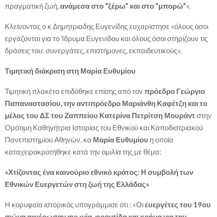
πραγματική ζωή,
ανάμεσα στο “ξέρω” και στο “μπορώ”
».
Κλείνοντας ο κ Δημητριαδης Ευγενίδης ευχαρίστησε «όλους όσοι
εργάζονται για το Ίδρυμα Ευγενίδου και όλους όσοι στηρίζουν τις
δράσεις του: συνεργάτες, επιστήμονες, εκπαιδευτικούς».
Τιμητική διάκριση στη Μαρία Ευθυμίου
Τιμητική πλακέτα επιδόθηκε επίσης από τον
πρόεδρο Γεώργιο
Παπαναστασίου, την αντιπρόεδρο Μαριάνθη Καφέτζη και το
μέλος του ΔΣ του Ζαππείου Κατερίνα Πετρίτση Μουράντ
στην
Ομότιμη Καθηγήτρια Ιστορίας του Εθνικού και Καποδιστριακού
Πανεπιστημίου Αθηνών, κα
Μαρία Ευθυμίου
η οποία
καταχειροκροτήθηκε κατά την ομιλία της με θέμα:
«Χτίζοντας ένα καινούριο εθνικό κράτος: Η συμβολή των
Εθνικών Ευεργετών στη ζωή της Ελλάδας»
Η κορυφαία ιστορικός υπογράμμισε ότι : «Οι
ευεργέτες του 19ου
αιώνα αφιέρωσαν αγωνία, φροντίδα και χρήμα για την