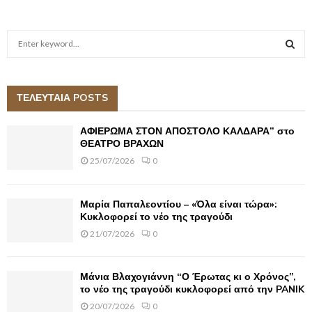
S
e
a
S
r
c
ΤΕΛΕΥΤΑΙΑ POSTS
E
h
f
A
ΑΦΙΕΡΩΜΑ ΣΤΟΝ ΑΠΟΣΤΟΛΟ ΚΑΛΔΑΡΑ” στο
o
ΘΕΑΤΡΟ ΒΡΑΧΩΝ
r
R
25/07/2026
0
:
C
Μαρία Παπαλεοντίου – «Όλα είναι τώρα»:
H
Κυκλοφορεί το νέο της τραγούδι
21/07/2026
0
Μάνια Βλαχογιάννη “Ο Έρωτας κι ο Χρόνος”,
το νέο της τραγούδι κυκλοφορεί από την PANIK
20/07/2026
0