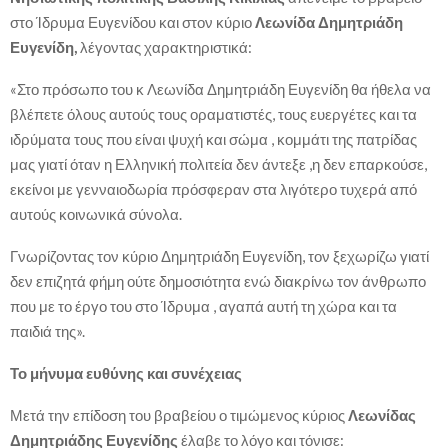
στο Ίδρυμα Ευγενίδου και στον κύριο
Λεωνίδα Δημητριάδη
Ευγενίδη,
λέγοντας χαρακτηριστικά:
«Στο πρόσωπο του κ Λεωνίδα Δημητριάδη Ευγενίδη θα ήθελα να
βλέπετε όλους αυτούς τους οραματιστές, τους ευεργέτες και τα
ιδρύματα τους που είναι ψυχή και σώμα , κομμάτι της πατρίδας
μας γιατί όταν η Ελληνική πολιτεία δεν άντεξε ,η δεν επαρκούσε,
εκείνοι με γενναιοδωρία πρόσφεραν στα λιγότερο τυχερά από
αυτούς κοινωνικά σύνολα.
Γνωρίζοντας τον κύριο Δημητριάδη Ευγενίδη, τον ξεχωρίζω γιατί
δεν επιζητά φήμη ούτε δημοσιότητα ενώ διακρίνω τον άνθρωπο
που με το έργο του στο Ίδρυμα , αγαπά αυτή τη χώρα και τα
παιδιά της».
Το μήνυμα ευθύνης και συνέχειας
Μετά την επίδοση του βραβείου ο τιμώμενος κύριος
Λεωνίδας
Δημητριάδης Ευγενίδης
έλαβε το λόγο και τόνισε: