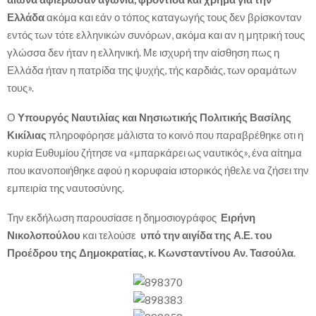
Ελλάδα
ακόμα και εάν ο τόπος καταγωγής τους δεν βρίσκονταν
εντός των τότε ελληνικών συνόρων, ακόμα και αν η μητρική τους
γλώσσα δεν ήταν η ελληνική. Με ισχυρή την αίσθηση πως η
Ελλάδα ήταν η πατρίδα της ψυχής, τής καρδιάς, των οραμάτων
τους».
Ο
Υπουργός Ναυτιλίας και Νησιωτικής Πολιτικής Βασίλης
Κικίλιας
πληροφόρησε μάλιστα το κοινό που παραβρέθηκε οτι η
κυρία Ευθυμίου ζήτησε να «μπαρκάρει ως ναυτικός», ένα αίτημα
που ικανοποιήθηκε αφού η κορυφαία ιστορικός ήθελε να ζήσει την
εμπειρία της ναυτοσύνης.
Την εκδήλωση παρουσίασε η δημοσιογράφος
Ειρήνη
Νικολοπούλου
και τελούσε
υπό την αιγίδα της Α.Ε. του
Προέδρου της Δημοκρατίας, κ. Κωνσταντίνου Αν. Τασούλα
.