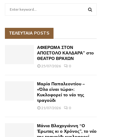
S
e
a
S
r
c
ΤΕΛΕΥΤΑΙΑ POSTS
E
h
f
A
ΑΦΙΕΡΩΜΑ ΣΤΟΝ
o
ΑΠΟΣΤΟΛΟ ΚΑΛΔΑΡΑ” στο
r
ΘΕΑΤΡΟ ΒΡΑΧΩΝ
R
:
25/07/2026
0
C
H
Μαρία Παπαλεοντίου –
«Όλα είναι τώρα»:
Κυκλοφορεί το νέο της
τραγούδι
21/07/2026
0
Μάνια Βλαχογιάννη “Ο
Έρωτας κι ο Χρόνος”, το νέο
της τραγούδι κυκλοφορεί