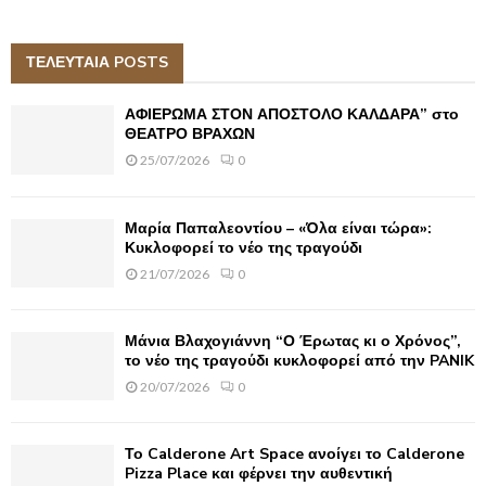
a
S
r
c
ΤΕΛΕΥΤΑΙΑ POSTS
E
h
f
A
ΑΦΙΕΡΩΜΑ ΣΤΟΝ ΑΠΟΣΤΟΛΟ ΚΑΛΔΑΡΑ” στο
o
ΘΕΑΤΡΟ ΒΡΑΧΩΝ
r
R
25/07/2026
0
:
C
Μαρία Παπαλεοντίου – «Όλα είναι τώρα»:
H
Κυκλοφορεί το νέο της τραγούδι
21/07/2026
0
Μάνια Βλαχογιάννη “Ο Έρωτας κι ο Χρόνος”,
το νέο της τραγούδι κυκλοφορεί από την PANIK
20/07/2026
0
Το Calderone Art Space ανοίγει το Calderone
Pizza Place και φέρνει την αυθεντική