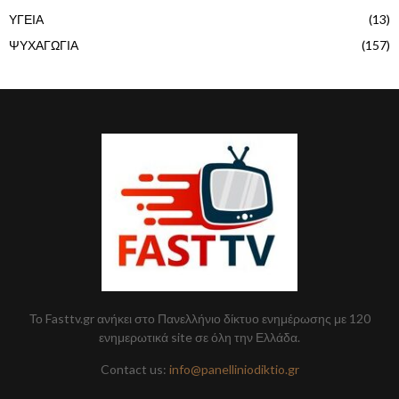
ΥΓΕΙΑ
(13)
ΨΥΧΑΓΩΓΙΑ
(157)
Το Fasttv.gr ανήκει στο Πανελλήνιο δίκτυο ενημέρωσης με 120
ενημερωτικά site σε όλη την Ελλάδα.
Contact us:
info@panelliniodiktio.gr