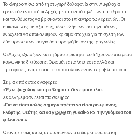
Το κίνητρο πίσω από τη στυγερή δολοφονία στην Αμφιλοχία
ερευνούν εντατικά οι Αρχές, με τα κινητά τηλέφωνα του δράστη
και του θύματος να βρίσκονται στο επίκεντρο των ερευνών. Οι
επικοινωνίες μεταξύ τους, μέσω κλήσεων και μηνυμάτων,
ενδέχεται να αποκαλύψουν κρίσιμα στοιχεία για τη σχέση των
δύο προσώπων και για όσα προηγήθηκαν της τραγωδίας.
Οι Αρχές εξετάζουν και τη δραστηριότητα του 54χρονου στα μέσα
κοινωνικής δικτύωσης. Ορισμένες παλαιότερες αλλά και
πρόσφατες αναρτήσεις του προκαλούν έντονο προβληματισμό.
Σε μια από αυτές αναφέρει:
«Έχω ψυχολογικά προβλήματα, δεν είμαι καλά».
Σε άλλη, εμφανίζεται πιο σκληρός:
«Για να είσαι καλός σήμερα πρέπει να είσαι ρουφιάνος,
κλέφτης, ψεύτης και να γ@@@ τη γυναίκα και την γκόμενα του
φίλου σου».
Οι αναρτήσεις αυτές αποτυπώνουν μια διαρκή εσωτερική