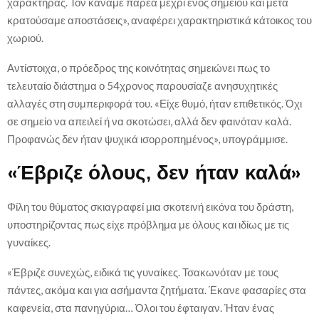
χαρακτήρας. Τον κάναμε παρέα μέχρι ενός σημείου και μετά
κρατούσαμε αποστάσεις», αναφέρει χαρακτηριστικά κάτοικος του
χωριού.
Αντίστοιχα, ο πρόεδρος της κοινότητας σημειώνει πως το
τελευταίο διάστημα ο 54χρονος παρουσίαζε ανησυχητικές
αλλαγές στη συμπεριφορά του. «Είχε θυμό, ήταν επιθετικός. Όχι
σε σημείο να απειλεί ή να σκοτώσει, αλλά δεν φαινόταν καλά.
Προφανώς δεν ήταν ψυχικά ισορροπημένος», υπογράμμισε.
«Έβριζε όλους, δεν ήταν καλά»
Φίλη του θύματος σκιαγραφεί μια σκοτεινή εικόνα του δράστη,
υποστηρίζοντας πως είχε πρόβλημα με όλους και ιδίως με τις
γυναίκες.
«Έβριζε συνεχώς, ειδικά τις γυναίκες. Τσακωνόταν με τους
πάντες, ακόμα και για ασήμαντα ζητήματα. Έκανε φασαρίες στα
καφενεία, στα πανηγύρια… Όλοι του έφταιγαν. Ήταν ένας