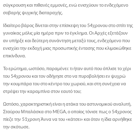
σύγκρουση και πιθανές εμμονές, ενώ ενισχύουν το ενδεχόμενο
σοβαρής ψυχικής διαταραχής.
Ιδιαίτερο βάρος δίνεται στην επίσκεψη του 54χρονου στο σπίτι της
γυναίκας μόλις μία ημέρα πριν το έγκλημα. Οι Αρχές εξετάζουν
αν υπήρξε και δεύτερη συνάντηση μεταξύ τους, ενδεχόμενο που
ενισχύει την εκδοχή μιας προσωπικής έντασης που κλιμακώθηκε
επικίνδυνα.
Το ερώτημα, ωστόσο, παραμένει: τι ήταν αυτό που όπλισε το χέρι
του 54χρονου και τον οδήγησε στο να πυροβολήσει εν ψυχρώ
την κουμπάρα του στο κέντρο του χωριού, και στη συνέχεια να
στρέψει την καραμπίνα στον εαυτό του;
Ωστόσο, χαρακτηριστική είναι η ατάκα του αστυνομικού αναλυτή,
Σταύρου Μπαλάσκα στο MEGA, ο οποίος τόνισε πως ο 54χρονος
πίεζε την 51χρονη Άννα να του «κάτσει» και όταν η ίδια αρνήθηκε
την σκότωσε.