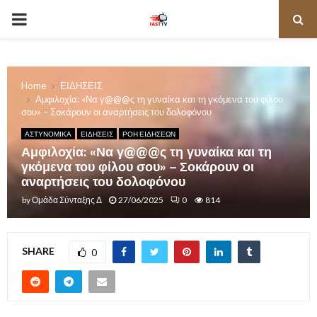
PRIMARY
MENU
Home
ΕΙΔΗΣΕΙΣ
Αμφιλοχία: «Να γ@@@ς τη γυναίκα και τη γκόμενα του φίλου
σου» – Σοκάρουν οι αναρτήσεις του δολοφόνου
ΑΣΤΥΝΟΜΙΚΑ
ΕΙΔΗΣΕΙΣ
ΡΟΗ ΕΙΔΗΣΕΩΝ
Αμφιλοχία: «Να γ@@@ς τη γυναίκα και τη
γκόμενα του φίλου σου» – Σοκάρουν οι
αναρτήσεις του δολοφόνου
by
Ομάδα Σύνταξης Δ
27/06/2025
0
814
SHARE
0