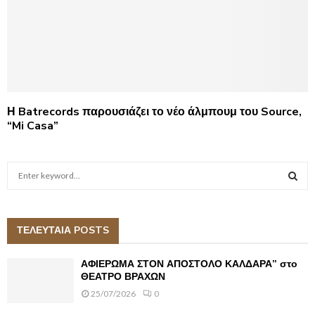
Η Batrecords παρουσιάζει το νέο άλμπουμ του Source,
“Mi Casa”
S
e
a
S
r
c
ΤΕΛΕΥΤΑΙΑ POSTS
E
h
f
A
ΑΦΙΕΡΩΜΑ ΣΤΟΝ ΑΠΟΣΤΟΛΟ ΚΑΛΔΑΡΑ” στο
o
ΘΕΑΤΡΟ ΒΡΑΧΩΝ
r
R
25/07/2026
0
: