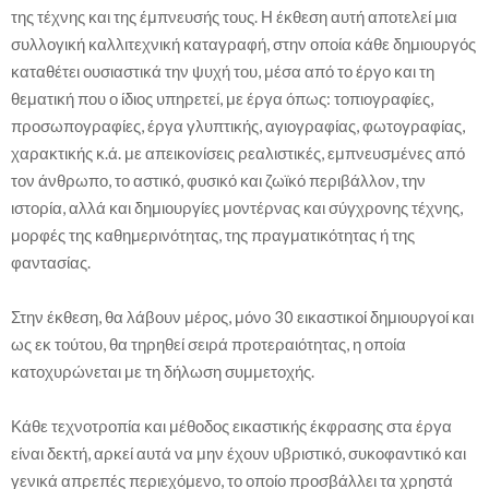
της τέχνης και της έμπνευσής τους. Η έκθεση αυτή αποτελεί μια
συλλογική καλλιτεχνική καταγραφή, στην οποία κάθε δημιουργός
καταθέτει ουσιαστικά την ψυχή του, μέσα από το έργο και τη
θεματική που ο ίδιος υπηρετεί, με έργα όπως: τοπιογραφίες,
προσωπογραφίες, έργα γλυπτικής, αγιογραφίας, φωτογραφίας,
χαρακτικής κ.ά. με απεικονίσεις ρεαλιστικές, εμπνευσμένες από
τον άνθρωπο, το αστικό, φυσικό και ζωϊκό περιβάλλον, την
ιστορία, αλλά και δημιουργίες μοντέρνας και σύγχρονης τέχνης,
μορφές της καθημερινότητας, της πραγματικότητας ή της
φαντασίας.
Στην έκθεση, θα λάβουν μέρος, μόνο 30 εικαστικοί δημιουργοί και
ως εκ τούτου, θα τηρηθεί σειρά προτεραιότητας, η οποία
κατοχυρώνεται με τη δήλωση συμμετοχής.
Κάθε τεχνοτροπία και μέθοδος εικαστικής έκφρασης στα έργα
είναι δεκτή, αρκεί αυτά να μην έχουν υβριστικό, συκοφαντικό και
γενικά απρεπές περιεχόμενο, το οποίο προσβάλλει τα χρηστά