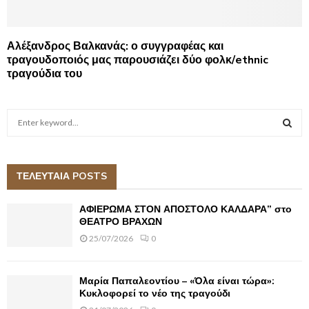
Αλέξανδρος Βαλκανάς: ο συγγραφέας και
τραγουδοποιός μας παρουσιάζει δύο φολκ/ethnic
τραγούδια του
S
e
a
S
r
c
ΤΕΛΕΥΤΑΙΑ POSTS
E
h
f
A
ΑΦΙΕΡΩΜΑ ΣΤΟΝ ΑΠΟΣΤΟΛΟ ΚΑΛΔΑΡΑ” στο
o
ΘΕΑΤΡΟ ΒΡΑΧΩΝ
r
R
25/07/2026
0
:
C
Μαρία Παπαλεοντίου – «Όλα είναι τώρα»:
H
Κυκλοφορεί το νέο της τραγούδι