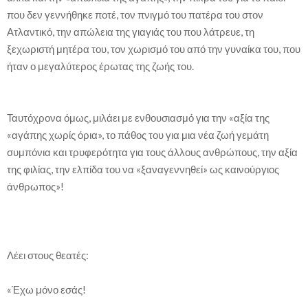
που δεν γεννήθηκε ποτέ, τον πνιγμό του πατέρα του στον
Ατλαντικό, την απώλεια της γιαγιάς του που λάτρευε, τη
ξεχωριστή μητέρα του, τον χωρισμό του από την γυναίκα του, που
ήταν ο μεγαλύτερος έρωτας της ζωής του.
Ταυτόχρονα όμως, μιλάει με ενθουσιασμό για την «αξία της
«αγάπης χωρίς όρια», το πάθος του για μια νέα ζωή γεμάτη
συμπόνια και τρυφερότητα για τους άλλους ανθρώπους, την αξία
της φιλίας, την ελπίδα του να «ξαναγεννηθεί» ως καινούργιος
άνθρωπος»!
Λέει στους θεατές:
«Έχω μόνο εσάς!