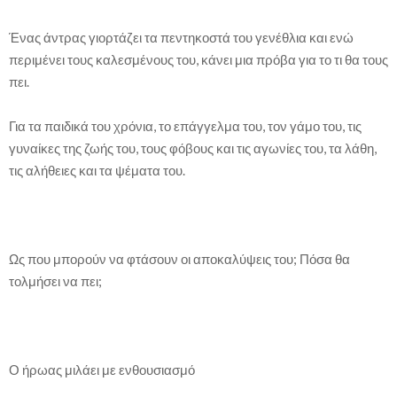
Ένας άντρας γιορτάζει τα πεντηκοστά του γενέθλια και ενώ
περιμένει τους καλεσμένους του, κάνει μια πρόβα για το τι θα τους
πει.
Για τα παιδικά του χρόνια, το επάγγελμα του, τον γάμο του, τις
γυναίκες της ζωής του, τους φόβους και τις αγωνίες του, τα λάθη,
τις αλήθειες και τα ψέματα του.
Ως που μπορούν να φτάσουν οι αποκαλύψεις του; Πόσα θα
τολμήσει να πει;
Ο ήρωας μιλάει με ενθουσιασμό