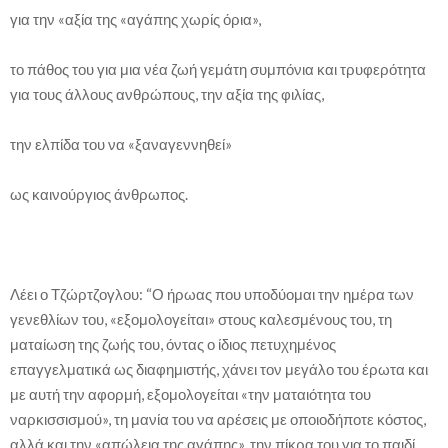
για την «αξία της «αγάπης χωρίς όρια»,
το πάθος του για μια νέα ζωή γεμάτη συμπόνια και τρυφερότητα
για τους άλλους ανθρώπους, την αξία της φιλίας,
την ελπίδα του να «ξαναγεννηθεί»
ως καινούργιος άνθρωπος.
Λέει ο Τζώρτζογλου: “Ο ήρωας που υποδύομαι την ημέρα των
γενεθλίων του, «εξομολογείται» στους καλεσμένους του, τη
ματαίωση της ζωής του, όντας ο ίδιος πετυχημένος
επαγγελματικά ως διαφημιστής, χάνει τον μεγάλο του έρωτα και
με αυτή την αφορμή, εξομολογείται «την ματαιότητα του
ναρκισσισμού», τη μανία του να αρέσεις με οποιοδήποτε κόστος,
αλλά και την «απώλεια της αγάπης», την πίκρα του για το παιδί