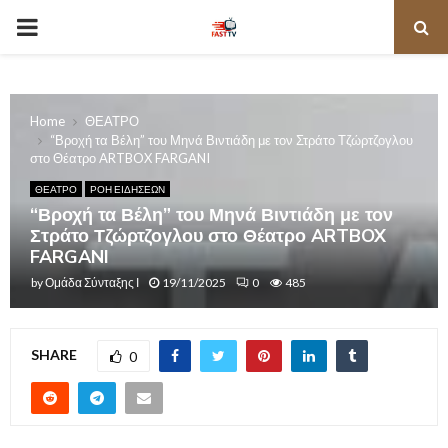
PRIMARY
MENU
Home
ΘΕΑΤΡΟ
“Βροχή τα Βέλη” του Μηνά Βιντιάδη με τον Στράτο Τζώρτζογλου
στο Θέατρο ARTBOX FARGANI
ΘΕΑΤΡΟ
ΡΟΗ ΕΙΔΗΣΕΩΝ
“Βροχή τα Βέλη” του Μηνά Βιντιάδη με τον
Στράτο Τζώρτζογλου στο Θέατρο ARTBOX
FARGANI
by
Ομάδα Σύνταξης Ι
19/11/2025
0
485
SHARE
0