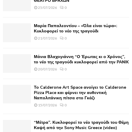
ΘΕΑΤΡΟ ΒΡΑΧΩΝ
r
R
25/07/2026
0
:
C
Μαρία Παπαλεοντίου – «Όλα είναι τώρα»:
H
Κυκλοφορεί το νέο της τραγούδι
21/07/2026
0
Μάνια Βλαχογιάννη “Ο Έρωτας κι ο Χρόνος”,
το νέο της τραγούδι κυκλοφορεί από την PANIK
20/07/2026
0
Το Calderone Art Space ανοίγει το Calderone
Pizza Place και φέρνει την αυθεντική
Ναπολιτάνικη πίτσα στο Γκάζι
15/07/2026
0
“Μέτρα”. Κυκλοφορεί το νέο τραγούδι του Θέμη
Καψή από την Sony Music Greece (video)