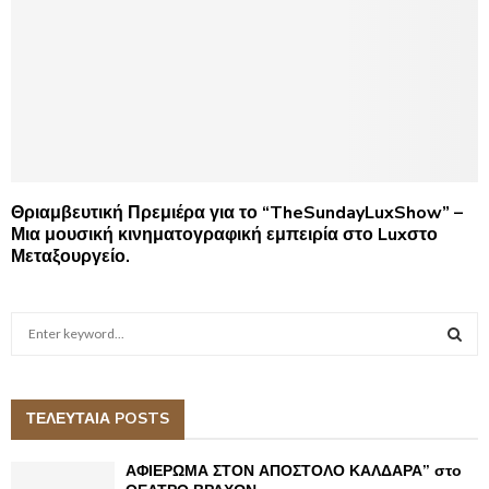
Θριαμβευτική Πρεμιέρα για το “TheSundayLuxShow” –
Μια μουσική κινηματογραφική εμπειρία στο Luxστο
Μεταξουργείο.
S
e
a
S
r
c
ΤΕΛΕΥΤΑΙΑ POSTS
E
h
f
A
ΑΦΙΕΡΩΜΑ ΣΤΟΝ ΑΠΟΣΤΟΛΟ ΚΑΛΔΑΡΑ” στο
o