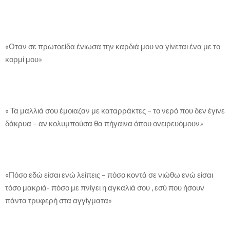
«Οταν σε πρωτοείδα ένιωσα την καρδιά μου να γίνεται ένα με το
κορμί μου»
« Τα μαλλιά σου έμοιαζαν με καταρράκτες – το νερό που δεν έγινε
δάκρυα – αν κολυμπούσα θα πήγαινα όπου ονειρευόμουν»
«Πόσο εδώ είσαι ενώ λείπεις – πόσο κοντά σε νιώθω ενώ είσαι
τόσο μακριά- πόσο με πνίγει η αγκαλιά σου , εσύ που ήσουν
πάντα τρυφερή στα αγγίγματα»