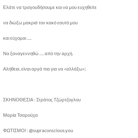
Ελάτε να τραγουδήσουμε και να μου ευχηθείτε
να διώξω μακριά τον κακό εαυτό μου
και εύχομαι ….
Να ξαναγεννηθώ …. από την αρχή.
Αλήθεια, είναι αργά πια για να «αλλάξω»;
ΣΚΗΝΟΘΕΣΙΑ : Στράτος Τζώρτζογλου
Μαρία Τσαρούχα
ΦΩΤΙΣΜΟΙ : @supraconscious.you