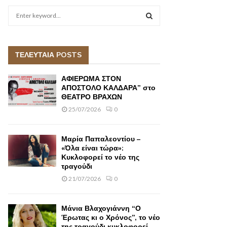
S
e
a
S
r
c
ΤΕΛΕΥΤΑΙΑ POSTS
E
h
f
A
ΑΦΙΕΡΩΜΑ ΣΤΟΝ
o
ΑΠΟΣΤΟΛΟ ΚΑΛΔΑΡΑ” στο
r
ΘΕΑΤΡΟ ΒΡΑΧΩΝ
R
:
25/07/2026
0
C
H
Μαρία Παπαλεοντίου –
«Όλα είναι τώρα»:
Κυκλοφορεί το νέο της
τραγούδι
21/07/2026
0
Μάνια Βλαχογιάννη “Ο
Έρωτας κι ο Χρόνος”, το νέο
της τραγούδι κυκλοφορεί