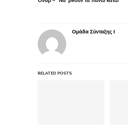
Όναρ – “Να ’ρθουν τα πάνω κάτω”
Ομάδα Σύνταξης Ι
RELATED POSTS