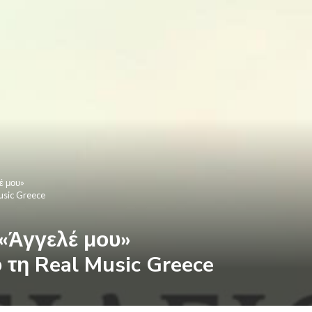
έ μου»
usic Greece
 «Άγγελέ μου»
τη Real Music Greece