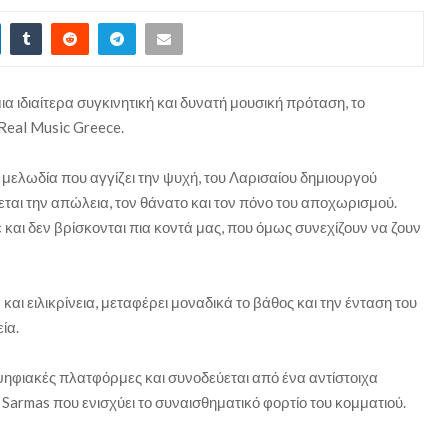
ια ιδιαίτερα συγκινητική και δυνατή μουσική πρόταση, το
Real Music Greece.
μελωδία που αγγίζει την ψυχή, του Λαρισαίου δημιουργού
αι την απώλεια, τον θάνατο και τον πόνο του αποχωρισμού.
αι δεν βρίσκονται πια κοντά μας, που όμως συνεχίζουν να ζουν
και ειλικρίνεια, μεταφέρει μοναδικά το βάθος και την ένταση του
ία.
ς ψηφιακές πλατφόρμες και συνοδεύεται από ένα αντίστοιχα
 Sarmas που ενισχύει το συναισθηματικό φορτίο του κομματιού.