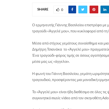
SHARE
0
Ο ερμηνευτής Γιάννης Βασιλείου επιστρέφει με μ
τραγούδι «Άγγελέ μου», που κυκλοφορεί από τη 
Μέσα από στίχους γεμάτους συναίσθημα και μια 
Δημήτρη Τσιανάκα το «Άγγελέ μου» πραγματεύετ
Ένα τραγούδι-φόρος τιμής σε όσους αγαπήσαμε κ
μέσα μας ως «άγγελοι».
Η φωνή του Γιάννη Βασιλείου, γεμάτη ωριμότητα 
τραγουδιού, προσφέροντας μια μοναδική ερμηνε
Το «Άγγελέ μου» είναι ήδη διαθέσιμο σε όλες τι
συγκινητικό music video από τον σκηνοθέτη Ado