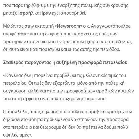
που παρατηρήθηκε με την έναρξη της πολεμικής σύγκρουσης
μεταξύ
Ισραήλ
και
Ιράν
έχει αποσοβηθεί.
Μιλώντας στην εκπομπή
«Νewsroom»
ο κ. Αναγνωστόπουλος
αναφέρθηκε και στη διαφορά που υπάρχει στις τιμές των
πρατηρίων στα νησιά και την ηπειρωτική χώρα υποστηρίζοντας
ότι αυτό είναι κάτι που ισχύει και εκτός αυτής της περιόδου.
Σταθερός παράγοντας η αυξημένη προσφορά πετρελαίου
«Κανένας δεν μπορεί να προβλέψει τις μελλοντικές τιμές του
πετρελαίου. Οι τιμές δεν εξαρτώνται μόνο από την πολεμική
σύγκρουση, αλλά και από την προσφορά των αραβικών κρατών
που αυτή τη φορά είναι πολύ αυξημένη», σημείωσε.
Παράλληλα, όπως δήλωσε, «τα υπόλοιπα αραβικά κράτη έχουν
δηλώσει ετοιμότητα προκειμένου να στηρίξουν την προσφορά
στο πετρέλαιο και θεωρούμε ότι δεν θα πρέπει να δούμε πολύ
υψηλές τιμές».