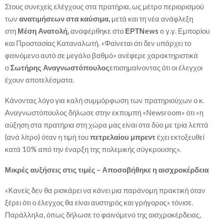
Στους συνεχείς ελέγχους στα πρατήρια, ως μέτρο περιορισμού
των
ανατιμήσεων στα καύσιμα,
μετά και τη νέα ανάφλεξη
στη
Μέση Ανατολή,
αναφέρθηκε στο
ΕΡΤΝews
o γ.γ. Εμπορίου
και Προστασίας Καταναλωτή. «Φαίνεται ότι δεν υπάρχει το
φαινόμενο αυτό σε μεγάλο βαθμό» ανέφερε χαρακτηριστικά
ο
Σωτήρης Αναγνωστόπουλος
επισημαίνοντας ότι οι έλεγχοι
έχουν αποτελέσματα.
Κάνοντας λόγο για καλή συμμόρφωση των πρατηριούχων ο κ.
Αναγνωστόπουλος δήλωσε στην εκπομπή «Νewsroom» ότι «η
αύξηση στα πρατήρια στη χώρα μας είναι στα δύο με τρία λεπτά
(ανά λίτρο) όταν η τιμή του
πετρελαίου μπρεντ
έχει εκτοξευθεί
κατά 10% από την έναρξη της πολεμικής σύγκρουσης».
Μικρές αυξήσεις στις τιμές – Αποσοβήθηκε η αισχροκέρδεια
«Κανείς δεν θα ρισκάρει να κάνει μια παράνομη πρακτική όταν
ξέρει ότι ο έλεγχος θα είναι αυστηρός και γρήγορος» τόνισε.
Παράλληλα, όπως δήλωσε το φαινόμενο της αισχροκέρδειας,