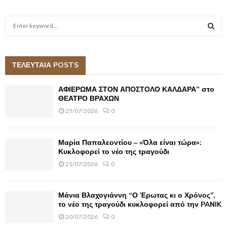
S
e
a
S
r
c
ΤΕΛΕΥΤΑΙΑ POSTS
E
h
f
A
ΑΦΙΕΡΩΜΑ ΣΤΟΝ ΑΠΟΣΤΟΛΟ ΚΑΛΔΑΡΑ” στο
o
ΘΕΑΤΡΟ ΒΡΑΧΩΝ
r
R
25/07/2026
0
:
C
Μαρία Παπαλεοντίου – «Όλα είναι τώρα»:
H
Κυκλοφορεί το νέο της τραγούδι
21/07/2026
0
Μάνια Βλαχογιάννη “Ο Έρωτας κι ο Χρόνος”,
το νέο της τραγούδι κυκλοφορεί από την PANIK
20/07/2026
0