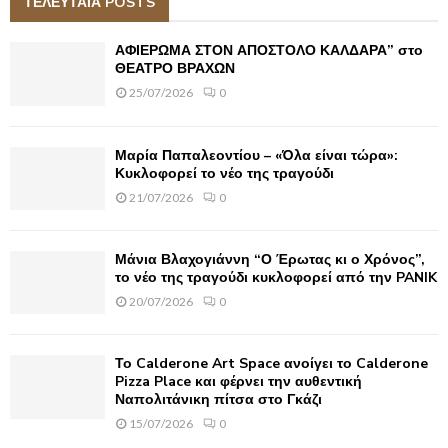
ΤΕΛΕΥΤΑΙΑ POSTS
E
h
f
A
ΑΦΙΕΡΩΜΑ ΣΤΟΝ ΑΠΟΣΤΟΛΟ ΚΑΛΔΑΡΑ” στο
o
ΘΕΑΤΡΟ ΒΡΑΧΩΝ
r
R
25/07/2026
0
:
C
Μαρία Παπαλεοντίου – «Όλα είναι τώρα»:
H
Κυκλοφορεί το νέο της τραγούδι
21/07/2026
0
Μάνια Βλαχογιάννη “Ο Έρωτας κι ο Χρόνος”,
το νέο της τραγούδι κυκλοφορεί από την PANIK
20/07/2026
0
Το Calderone Art Space ανοίγει το Calderone
Pizza Place και φέρνει την αυθεντική
Ναπολιτάνικη πίτσα στο Γκάζι
15/07/2026
0