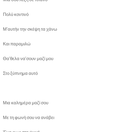
Πολύ κοντινό
Μ’αυτήν την σκέψη τα χάνω
Και παραμιλώ
Θα’θελα να’σουν μαζί μου
Στο ξύπνημα αυτό
Μια καλημέρα μαζί σου
Με τη φωνή σου να ανάβει
Ένα φως στη ψυχή