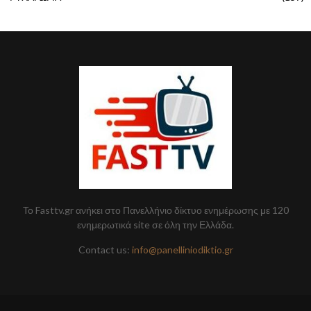
Το Fasttv.gr ανήκει στο Πανελλήνιο δίκτυο ενημέρωσης με 120
ενημερωτικά site σε όλη την Ελλάδα.
Contact us:
info@panelliniodiktio.gr