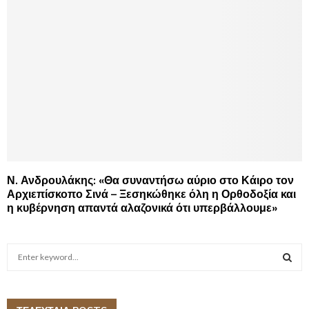
Ν. Ανδρουλάκης: «Θα συναντήσω αύριο στο Κάιρο τον
Αρχιεπίσκοπο Σινά – Ξεσηκώθηκε όλη η Ορθοδοξία και
η κυβέρνηση απαντά αλαζονικά ότι υπερβάλλουμε»
S
e
a
S
r
c