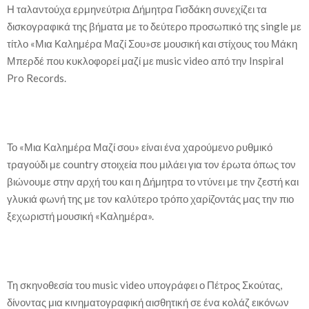
Η ταλαντούχα ερμηνεύτρια Δήμητρα Γισδάκη συνεχίζει τα
δισκογραφικά της βήματα με το δεύτερο προσωπικό της single με
τίτλο «Μια Καλημέρα Μαζί Σου»σε μουσική και στίχους του Μάκη
Μπερδέ που κυκλοφορεί μαζί με music video από την Inspiral
Pro Records.
Το «Μια Καλημέρα Μαζί σου» είναι ένα χαρούμενο ρυθμικό
τραγούδι με country στοιχεία που μιλάει για τον έρωτα όπως τον
βιώνουμε στην αρχή του και η Δήμητρα το ντύνει με την ζεστή και
γλυκιά φωνή της με τον καλύτερο τρόπο χαρίζοντάς μας την πιο
ξεχωριστή μουσική «Καλημέρα».
Τη σκηνοθεσία του music video υπογράφει ο Πέτρος Σκούτας,
δίνοντας μια κινηματογραφική αισθητική σε ένα κολάζ εικόνων