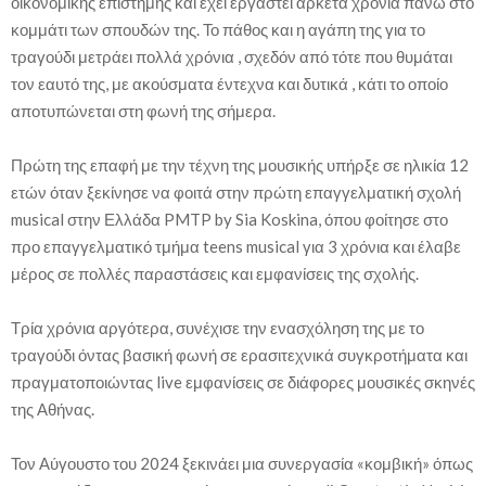
οικονομικής επιστήμης και έχει εργαστεί αρκετά χρόνια πάνω στο
κομμάτι των σπουδών της. Το πάθος και η αγάπη της για το
τραγούδι μετράει πολλά χρόνια , σχεδόν από τότε που θυμάται
τον εαυτό της, με ακούσματα έντεχνα και δυτικά , κάτι το οποίο
αποτυπώνεται στη φωνή της σήμερα.
Πρώτη της επαφή με την τέχνη της μουσικής υπήρξε σε ηλικία 12
ετών όταν ξεκίνησε να φοιτά στην πρώτη επαγγελματική σχολή
musical στην Ελλάδα PMTP by Sia Koskina, όπου φοίτησε στο
προ επαγγελματικό τμήμα teens musical για 3 χρόνια και έλαβε
μέρος σε πολλές παραστάσεις και εμφανίσεις της σχολής.
Τρία χρόνια αργότερα, συνέχισε την ενασχόληση της με το
τραγούδι όντας βασική φωνή σε ερασιτεχνικά συγκροτήματα και
πραγματοποιώντας live εμφανίσεις σε διάφορες μουσικές σκηνές
της Αθήνας.
Τον Αύγουστο του 2024 ξεκινάει μια συνεργασία «κομβική» όπως