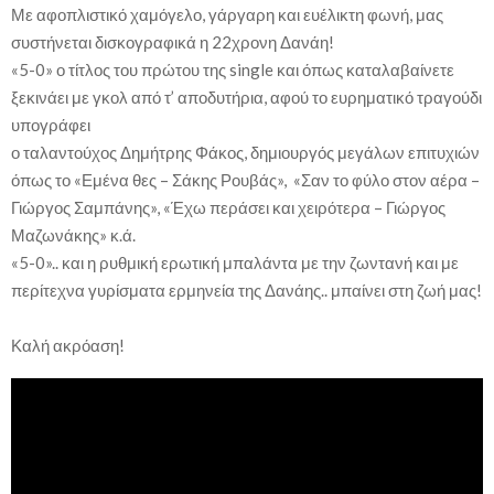
Με αφοπλιστικό χαμόγελο, γάργαρη και ευέλικτη φωνή, μας
συστήνεται δισκογραφικά η 22χρονη Δανάη!
«5-0» ο τίτλος του πρώτου της single και όπως καταλαβαίνετε
ξεκινάει με γκολ από τ’ αποδυτήρια, αφού το ευρηματικό τραγούδι
υπογράφει
ο ταλαντούχος Δημήτρης Φάκος, δημιουργός μεγάλων επιτυχιών
όπως το «Εμένα θες – Σάκης Ρουβάς», «Σαν το φύλο στον αέρα –
Γιώργος Σαμπάνης», «Έχω περάσει και χειρότερα – Γιώργος
Μαζωνάκης» κ.ά.
«5-0».. και η ρυθμική ερωτική μπαλάντα με την ζωντανή και με
περίτεχνα γυρίσματα ερμηνεία της Δανάης.. μπαίνει στη ζωή μας!
Καλή ακρόαση!