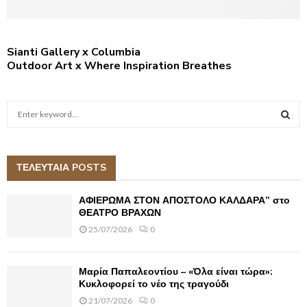
Sianti Gallery x Columbia
Outdoor Art x Where Inspiration Breathes
S
e
a
S
r
c
ΤΕΛΕΥΤΑΙΑ POSTS
E
h
f
A
ΑΦΙΕΡΩΜΑ ΣΤΟΝ ΑΠΟΣΤΟΛΟ ΚΑΛΔΑΡΑ” στο
o
ΘΕΑΤΡΟ ΒΡΑΧΩΝ
r
R
25/07/2026
0
:
C
Μαρία Παπαλεοντίου – «Όλα είναι τώρα»:
H
Κυκλοφορεί το νέο της τραγούδι
21/07/2026
0