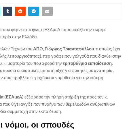
α που φέρνει στο φως η ΕΣΑμεΑ παρουσιάζει την «ωμή»
απηρία στην Ελλάδα.
Καλών Τεχνών του
ΑΠΘ,
Γιώργος Τριανταφύλλου
, ο οποίος έχει
ής λειτουργικότητας), περιγράφει τον γολγοθά που διανύει στην
υ. Η μαρτυρία του που αφορά την
τριτοβάθμια εκπαίδευση
,
 απουσία ουσιαστικής υποστήριξης για φοιτητές με αναπηρία,
 που προβλέπει η ισχύουσα νομοθεσία για την ισότιμη
ία (ΕΣΑμεΑ)
εξέφρασε την πλήρη στήριξή της προς τον κ.
α που θίγει αγγίζει τον πυρήνα των θεμελιωδών ανθρωπίνων
όδια συμμετοχή στην εκπαίδευση.
ι νόμοι, οι σπουδές