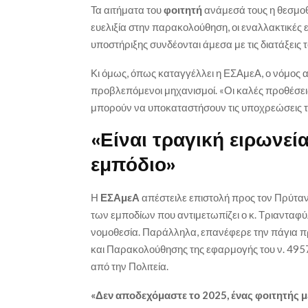
Τα αιτήματα του
φοιτητή
ανάμεσά τους η θεσμοθ
ευελιξία στην παρακολούθηση, οι εναλλακτικές ε
υποστήριξης συνδέονται άμεσα με τις διατάξεις 
Κι όμως, όπως καταγγέλλει η ΕΣΑμεΑ, ο νόμος 
προβλεπόμενοι μηχανισμοί. «Οι καλές προθέσεις
μπορούν να υποκαταστήσουν τις υποχρεώσεις τ
«Είναι τραγική ειρωνεί
εμπόδιο»
Η
ΕΣΑμεΑ
απέστειλε επιστολή προς τον Πρύταν
των εμποδίων που αντιμετωπίζει ο κ. Τριανταφύ
νομοθεσία. Παράλληλα, επανέφερε την πάγια πρ
και Παρακολούθησης της εφαρμογής του ν. 4957/
από την Πολιτεία.
«Δεν αποδεχόμαστε το 2025, ένας φοιτητής μ