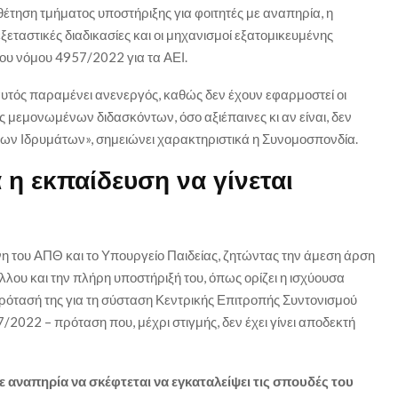
έτηση τμήματος υποστήριξης για φοιτητές με αναπηρία, η
ξεταστικές διαδικασίες και οι μηχανισμοί εξατομικευμένης
του νόμου 4957/2022 για τα ΑΕΙ.
αυτός παραμένει ανενεργός, καθώς δεν έχουν εφαρμοστεί οι
 μεμονωμένων διδασκόντων, όσο αξιέπαινες κι αν είναι, δεν
ων Ιδρυμάτων», σημειώνει χαρακτηριστικά η Συνομοσπονδία.
α η εκπαίδευση να γίνεται
η του ΑΠΘ και το Υπουργείο Παιδείας, ζητώντας την άμεση άρση
λλου και την πλήρη υποστήριξή του, όπως ορίζει η ισχύουσα
ότασή της για τη σύσταση Κεντρικής Επιτροπής Συντονισμού
2022 – πρόταση που, μέχρι στιγμής, δεν έχει γίνει αποδεκτή
ε αναπηρία να σκέφτεται να εγκαταλείψει τις σπουδές του