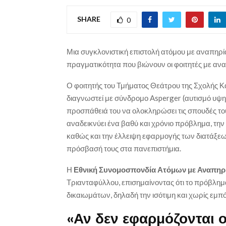
SHARE
0
Μια συγκλονιστική επιστολή ατόμου με αναπηρί
πραγματικότητα που βιώνουν οι φοιτητές με αν
Ο φοιτητής του Τμήματος Θεάτρου της Σχολής 
διαγνωστεί με σύνδρομο Asperger (αυτισμό υψηλ
προσπάθειά του να ολοκληρώσει τις σπουδές το
αναδεικνύει ένα βαθύ και χρόνιο πρόβλημα, την
καθώς και την έλλειψη εφαρμογής των διατάξεων
πρόσβασή τους στα πανεπιστήμια.
Η
Εθνική Συνομοσπονδία Ατόμων με Αναπηρ
Τριανταφύλλου, επισημαίνοντας ότι το πρόβλημ
δικαιωμάτων, δηλαδή την ισότιμη και χωρίς εμπ
«Αν δεν εφαρμόζονται ο