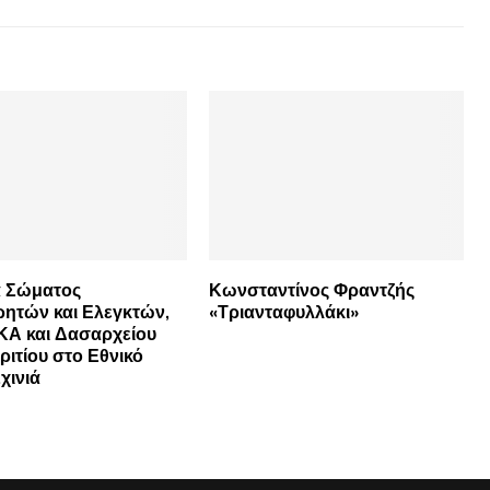
α Σώματος
Κωνσταντίνος Φραντζής
ητών και Ελεγκτών,
«Τριανταφυλλάκι»
Α και Δασαρχείου
ιτίου στο Εθνικό
χινιά