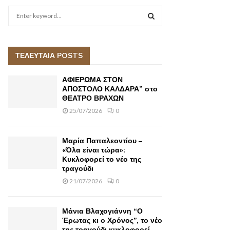
S
e
a
S
r
c
ΤΕΛΕΥΤΑΙΑ POSTS
E
h
f
A
ΑΦΙΕΡΩΜΑ ΣΤΟΝ
o
ΑΠΟΣΤΟΛΟ ΚΑΛΔΑΡΑ” στο
r
ΘΕΑΤΡΟ ΒΡΑΧΩΝ
R
:
25/07/2026
0
C
H
Μαρία Παπαλεοντίου –
«Όλα είναι τώρα»:
Κυκλοφορεί το νέο της
τραγούδι
21/07/2026
0
Μάνια Βλαχογιάννη “Ο
Έρωτας κι ο Χρόνος”, το νέο
της τραγούδι κυκλοφορεί