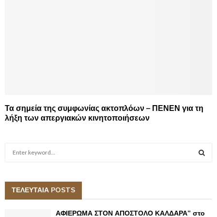
Τα σημεία της συμφωνίας ακτοπλόων – ΠΕΝΕΝ για τη
λήξη των απεργιακών κινητοποιήσεων
S
e
a
S
r
c
ΤΕΛΕΥΤΑΙΑ POSTS
E
h
f
A
ΑΦΙΕΡΩΜΑ ΣΤΟΝ ΑΠΟΣΤΟΛΟ ΚΑΛΔΑΡΑ” στο