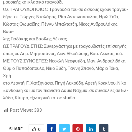
μουσικής και κλασικό τραγούδι.
ΩΣ ΤΡΑΓΟΥΔΟΠΟΙΟΣ: Τραγούδια του σε δίσκους έχουν τραγου-
δήσει οι: Γιώργος Νταλάρας, Ρίτα Αντωνοπούλου, Ηρώ Σαϊα,
Κώστας Θωμαΐδης, Πέννυ Μπαλτατζή, Νίκος Ανδρουλάκης,
Βασί-
λης Γισδάκης και Βασίλης Λέκκας.
ΩΣ ΤΡΑΓΟΥΔΙΣΤΗΣ: Συνεργάστηκε με τραγουδιστές επί σκηνής
όπως οι: Δημ. Μητροπάνος, Διον. Θεοδώσης, Βασ. Λέκκας, κ.ά.
ΜΕ ΤΟΥΣ ΣΥΝΘΕΤΕΣ: Νεοκλή Νεοφυτίδη, Μαν. Ανδρουλιδάκη,
Θύμιο Παπαδόπουλο, Νίκο Ξύδη, Γιάννη Σπανό, Μάριο Τόκα,
Χρή-
στο Λεοντή, Γ. Χατζηνάσιο, Πηγή Λυκούδη, Αρετή Κοκκίνου, Νίκο
Ξανθούλη και με τον πιανίστα Δαυίδ Ναχμία, σε συναυλίες σε Ελ-
λάδα, Κύπρο, εξωτερικό και σε studio.
Post Views:
383
SHARE
0