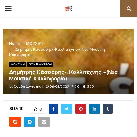
PRIMARY
MENU
Home
ΜΟΥΣΙΚΗ
Δημήτρης Κάσσαρης-«Καλλιτέχνης»-(Νέα Μουσική
Κυκλοφορία)
ΜΟΥΣΙΚΗ
ΡΟΗ ΕΙΔΗΣΕΩΝ
Δημήτρης Κάσσαρης-«Καλλιτέχνης»-(Νέα
Μουσική Κυκλοφορία)
by
Ομάδα Σύνταξης Ι
06/06/2025
0
399
SHARE
0