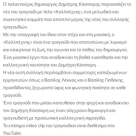
Ο ταλαντούχος δημιουργός Δημήτρης Κάσσαρης παρουσιάζει το
νέο του τραγούδι με τίτλο «Καλλιτέχνης», ένα μελωδικό και
συγκινητικό κομμάτι που αποτελεί μέρος της νέας του συλλογής
τραγουδιών.
Με την υπογραφή του ίδιου στον στίχο και στη μουσική, ο
«Καλλιτέχνης» είναι ένα τραγούδι που αποτυπώνει με λυρισμό
και ειλικρίνεια τη ζωή, την αγωνία και το πάθος του δημιουργού.
Ένα μουσικό έργο που αναδεικνύει τη βαθιά ευαισθησία και την
καλλιτεχνική ταυτότητα του Δημήτρη Κάσσαρη.
Η νέα αυτή συλλογή περιλαμβάνει συμμετοχές καταξιωμένων
ερμηνευτών όπως ο Βασίλης Λέκκας και ο Βασίλης Γισδάκης,
προσδίδοντας ξεχωριστό ύφος και φωνητική ποιότητα σε κάθε
τραγούδι.
Ένα τραγούδι που μιλάει κατευθείαν στην ψυχή και αναδεικνύει
τον Δημήτρη Κάσσαρη ως έναν σύγχρονο δημιουργό και
τραγουδιστή με προσωπική καλλιτεχνική σφραγίδα.
Το επίσημο video clip του τραγουδιού είναι διαθέσιμο στο
YouTube: