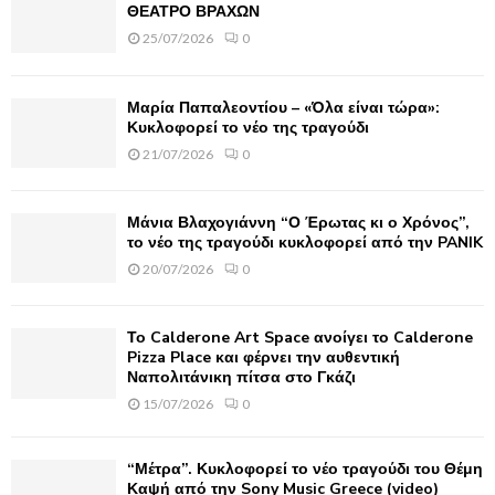
o
ΘΕΑΤΡΟ ΒΡΑΧΩΝ
r
R
25/07/2026
0
:
C
Μαρία Παπαλεοντίου – «Όλα είναι τώρα»:
H
Κυκλοφορεί το νέο της τραγούδι
21/07/2026
0
Μάνια Βλαχογιάννη “Ο Έρωτας κι ο Χρόνος”,
το νέο της τραγούδι κυκλοφορεί από την PANIK
20/07/2026
0
Το Calderone Art Space ανοίγει το Calderone
Pizza Place και φέρνει την αυθεντική
Ναπολιτάνικη πίτσα στο Γκάζι
15/07/2026
0
“Μέτρα”. Κυκλοφορεί το νέο τραγούδι του Θέμη
Καψή από την Sony Music Greece (video)