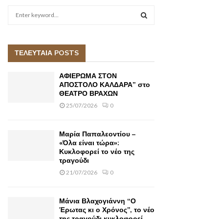
S
e
a
S
r
c
ΤΕΛΕΥΤΑΙΑ POSTS
E
h
f
A
ΑΦΙΕΡΩΜΑ ΣΤΟΝ
o
ΑΠΟΣΤΟΛΟ ΚΑΛΔΑΡΑ” στο
r
ΘΕΑΤΡΟ ΒΡΑΧΩΝ
R
:
25/07/2026
0
C
H
Μαρία Παπαλεοντίου –
«Όλα είναι τώρα»:
Κυκλοφορεί το νέο της
τραγούδι
21/07/2026
0
Μάνια Βλαχογιάννη “Ο
Έρωτας κι ο Χρόνος”, το νέο
της τραγούδι κυκλοφορεί