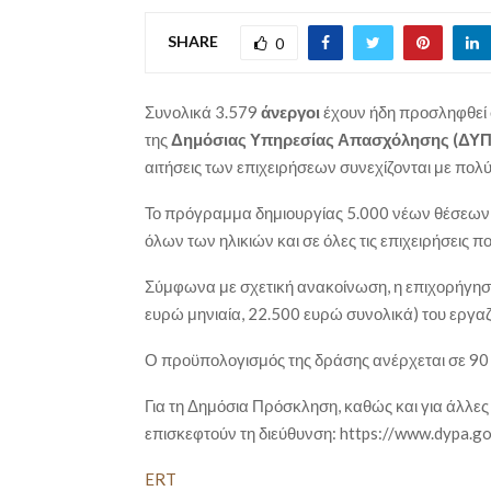
SHARE
0
Συνολικά 3.579
άνεργοι
έχουν ήδη προσληφθεί 
της
Δημόσιας Υπηρεσίας Απασχόλησης (ΔΥ
αιτήσεις των επιχειρήσεων συνεχίζονται με πολ
Το πρόγραμμα δημιουργίας 5.000 νέων θέσεων
όλων των ηλικιών και σε όλες τις επιχειρήσεις 
Σύμφωνα με σχετική ανακοίνωση, η επιχορήγηση
ευρώ μηνιαία, 22.500 ευρώ συνολικά) του εργαζ
Ο προϋπολογισμός της δράσης ανέρχεται σε 90 
Για τη Δημόσια Πρόσκληση, καθώς και για άλλες
επισκεφτούν τη διεύθυνση: https://www.dypa.g
ERT