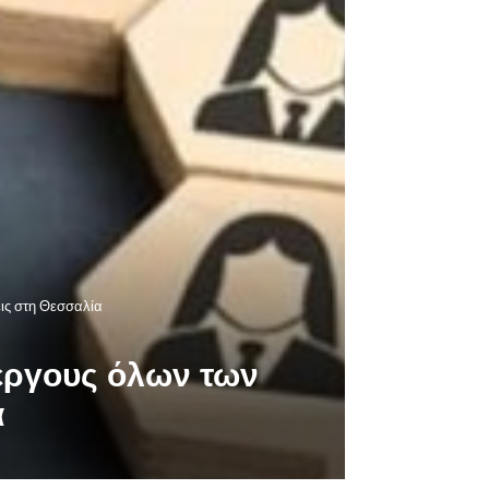
εις στη Θεσσαλία
νέργους όλων των
α