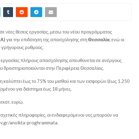
σε νέες θέσεις εργασίας, μέσω του νέου προγράμματος
ΠΑ)
για την επιδότηση της απασχόλησης στη
Θεσσαλία
, ενώ οι
ύ γρήγορους ρυθμούς.
 εργασίας πλήρους απασχόλησης απευθύνεται σε ανέργους
που δραστηριοποιούνται στην Περιφέρεια Θεσσαλίας.
 καλύπτει έως το 75% του μισθού και των εισφορών (έως 1.250
ομένου για διάστημα έως 18 μήνες.
εκατ. ευρώ.
 σχετικές πληροφορίες, οι ενδιαφερόμενοι-νες μπορούν να
ov.gr/anoikta-proghrammata.