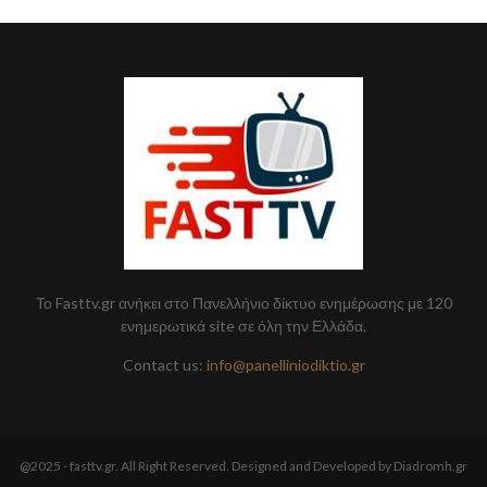
Το Fasttv.gr ανήκει στο Πανελλήνιο δίκτυο ενημέρωσης με 120
ενημερωτικά site σε όλη την Ελλάδα.
Contact us:
info@panelliniodiktio.gr
@2025 - fasttv.gr. All Right Reserved. Designed and Developed by Diadromh.gr