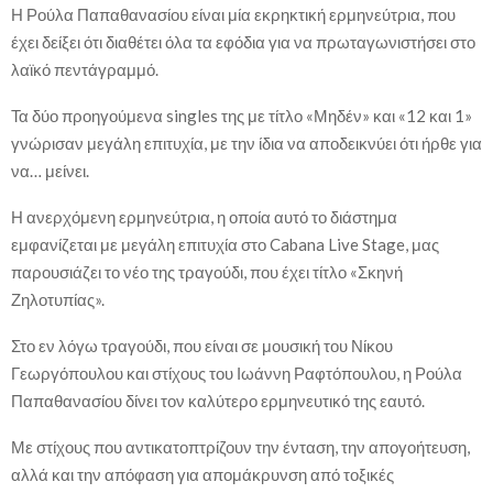
Η Ρούλα Παπαθανασίου είναι μία εκρηκτική ερμηνεύτρια, που
έχει δείξει ότι διαθέτει όλα τα εφόδια για να πρωταγωνιστήσει στο
λαϊκό πεντάγραμμό.
Τα δύο προηγούμενα singles της με τίτλο «Μηδέν» και «12 και 1»
γνώρισαν μεγάλη επιτυχία, με την ίδια να αποδεικνύει ότι ήρθε για
να… μείνει.
Η ανερχόμενη ερμηνεύτρια, η οποία αυτό το διάστημα
εμφανίζεται με μεγάλη επιτυχία στο Cabana Live Stage, μας
παρουσιάζει το νέο της τραγούδι, που έχει τίτλο «Σκηνή
Ζηλοτυπίας».
Στο εν λόγω τραγούδι, που είναι σε μουσική του Νίκου
Γεωργόπουλου και στίχους του Ιωάννη Ραφτόπουλου, η Ρούλα
Παπαθανασίου δίνει τον καλύτερο ερμηνευτικό της εαυτό.
Με στίχους που αντικατοπτρίζουν την ένταση, την απογοήτευση,
αλλά και την απόφαση για απομάκρυνση από τοξικές