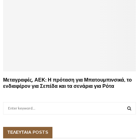
Μεταγραφές, ΑΕΚ: Η πρόταση για Μπατουμπινσικά, το
ενδιαφέρον για Σεπέδα και τα σενάρια για Ρότα
S
e
a
S
r
c
ΤΕΛΕΥΤΑΙΑ POSTS
E
h