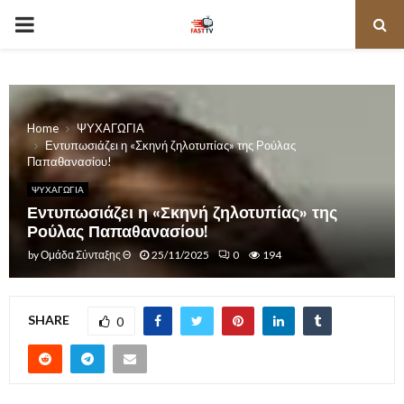
PRIMARY
MENU
Home
ΨΥΧΑΓΩΓΙΑ
Εντυπωσιάζει η «Σκηνή ζηλοτυπίας» της Ρούλας
Παπαθανασίου!
ΨΥΧΑΓΩΓΙΑ
Εντυπωσιάζει η «Σκηνή ζηλοτυπίας» της
Ρούλας Παπαθανασίου!
by
Ομάδα Σύνταξης Θ
25/11/2025
0
194
SHARE
0