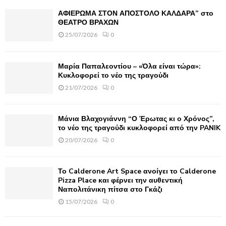
f
A
ΑΦΙΕΡΩΜΑ ΣΤΟΝ ΑΠΟΣΤΟΛΟ ΚΑΛΔΑΡΑ” στο
o
ΘΕΑΤΡΟ ΒΡΑΧΩΝ
r
R
25/07/2026
0
:
C
Μαρία Παπαλεοντίου – «Όλα είναι τώρα»:
H
Κυκλοφορεί το νέο της τραγούδι
21/07/2026
0
Μάνια Βλαχογιάννη “Ο Έρωτας κι ο Χρόνος”,
το νέο της τραγούδι κυκλοφορεί από την PANIK
20/07/2026
0
Το Calderone Art Space ανοίγει το Calderone
Pizza Place και φέρνει την αυθεντική
Ναπολιτάνικη πίτσα στο Γκάζι
15/07/2026
0