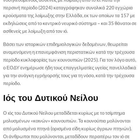
περσινή περίοδο (2024) καταγράφηκαν συνολικά 220 εγχώρια
κρούσματα της λοίμωξης στην Ελλάδα, εκ των οποίων τα 157 με
εκδηλώσεις από το κεντρικό νευρικό σύστημα – και 35 θάνατοι σε
ασθενείς με λοίμωξη από τον ιό.
Βάσει των ιστορικών επιδημιολογικών δεδομένων, θεωρείται
αναμενόμενη η επανεμφάνιση περιστατικών κατά την τρέχουσα
περίοδο κυκλοφορίας των κουνουπιών (2025). Για τον λόγο αυτό,
ο ΕΟΔΥ ενημέρωσε ήδη τους επαγγελματίες υγείας πανελλαδικά
για την ανάγκη εγρήγορσής τους για τη νόσο, κατά την τρέχουσα
περίοδο.
Ιός του Δυτικού Νείλου
Ο ιός του Δυτικού Νείλου μεταδίδεται κυρίως με το τσίμπημα
μολυσμένων «κοινών» κουνουπιών. Τα κουνούπια μολύνονται
από μολυσμένα πτηνά (ορισμένα είδη κυρίως άγριων πτηνών).
Οι άνθρωποι που μολύνονται, μεταδίδουν περαιτέρω τον ιό σε