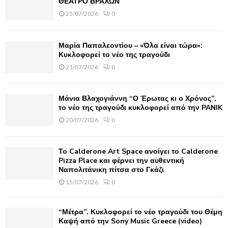
ΘΕΑΤΡΟ ΒΡΑΧΩΝ
r
R
25/07/2026
0
:
C
Μαρία Παπαλεοντίου – «Όλα είναι τώρα»:
H
Κυκλοφορεί το νέο της τραγούδι
21/07/2026
0
Μάνια Βλαχογιάννη “Ο Έρωτας κι ο Χρόνος”,
το νέο της τραγούδι κυκλοφορεί από την PANIK
20/07/2026
0
Το Calderone Art Space ανοίγει το Calderone
Pizza Place και φέρνει την αυθεντική
Ναπολιτάνικη πίτσα στο Γκάζι
15/07/2026
0
“Μέτρα”. Κυκλοφορεί το νέο τραγούδι του Θέμη
Καψή από την Sony Music Greece (video)