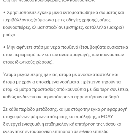
• Χρησιμοποιείτε εγκεκριμένα εντομοαπωθητικά σώματος και
περιβάλλοντος (σύμφωνα με τις οδηγίες χρήσης), σήτες,
κουνουπιέρες, κλιματιστικά/ ανεμιστήρες, κατάλληλα (μακριά)
ρούχα.
• Μην αφήνετε στάσιμα νερά πουθενά (έτσι, βοηθάτε ουσιαστικά
στον περιορισμό των εστιών αναπαραγωγής των κουνουπιών
στους ιδιωτικούς χώρους).
‘Ατομα μεγαλύτερης ηλικίας, άτομα με ανοσοκαταστολή και
άτομα με χρόνια υποκείμενα νοσήματα, πρέπει να τηρούν τα
ατομικά μέτρα προστασίας από κουνούπια με ιδιαίτερη συνέπεια,
καθώς κινδυνεύουν περισσότερο να αρρωστήσουν σοβαρά.
Σε κάθε περίοδο μετάδοσης, και με στόχο την έγκαιρη εφαρμογή
στοχευμένων μέτρων απόκρισης και πρόληψης, ο ΕΟΔΥ
διενεργεί ενισχυμένη επιδημιολογική επιτήρηση της νόσου και
ενεργητική εντομολογική επιτήρηση σε εθνικό επίπεδο,