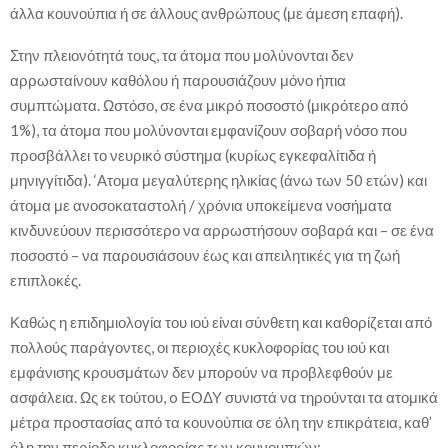
άλλα κουνούπια ή σε άλλους ανθρώπους (με άμεση επαφή).
Στην πλειονότητά τους, τα άτομα που μολύνονται δεν
αρρωσταίνουν καθόλου ή παρουσιάζουν μόνο ήπια
συμπτώματα. Ωστόσο, σε ένα μικρό ποσοστό (μικρότερο από
1%), τα άτομα που μολύνονται εμφανίζουν σοβαρή νόσο που
προσβάλλει το νευρικό σύστημα (κυρίως εγκεφαλίτιδα ή
μηνιγγίτιδα). ‘Ατομα μεγαλύτερης ηλικίας (άνω των 50 ετών) και
άτομα με ανοσοκαταστολή / χρόνια υποκείμενα νοσήματα
κινδυνεύουν περισσότερο να αρρωστήσουν σοβαρά και – σε ένα
ποσοστό – να παρουσιάσουν έως και απειλητικές για τη ζωή
επιπλοκές.
Καθώς η επιδημιολογία του ιού είναι σύνθετη και καθορίζεται από
πολλούς παράγοντες, οι περιοχές κυκλοφορίας του ιού και
εμφάνισης κρουσμάτων δεν μπορούν να προβλεφθούν με
ασφάλεια. Ως εκ τούτου, o ΕΟΔΥ συνιστά να τηρούνται τα ατομικά
μέτρα προστασίας από τα κουνούπια σε όλη την επικράτεια, καθ’
όλη την περίοδο κυκλοφορίας των κουνουπιών: