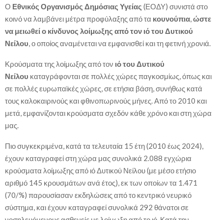
Ο
Εθνικός Οργανισμός Δημόσιας Υγείας
(ΕΟΔΥ) συνιστά στο
κοινό να λαμβάνει μέτρα προφύλαξης από τα
κουνούπια
,
ώστε
να μειωθεί ο κίνδυνος λοίμωξης από τον ιό του Δυτικού
Νείλου
, ο οποίος αναμένεται να εμφανισθεί και τη φετινή χρονιά.
Κρούσματα της λοίμωξης από τον
ιό του Δυτικού
Νείλου
καταγράφονται σε πολλές χώρες παγκοσμίως, όπως και
σε πολλές ευρωπαϊκές χώρες, σε ετήσια βάση, συνήθως κατά
τους καλοκαιρινούς και φθινοπωρινούς μήνες. Από το 2010 και
μετά, εμφανίζονται κρούσματα σχεδόν κάθε χρόνο και στη χώρα
μας.
Πιο συγκεκριμένα, κατά τα τελευταία 15 έτη (2010 έως 2024),
έχουν καταγραφεί στη χώρα μας συνολικά 2.088 εγχώρια
κρούσματα λοίμωξης από ιό Δυτικού Νείλου (με μέσο ετήσιο
αριθμό 145 κρουσμάτων ανά έτος), εκ των οποίων τα 1.471
(70/%) παρουσίασαν εκδηλώσεις από το κεντρικό νευρικό
σύστημα, και έχουν καταγραφεί συνολικά 292 θάνατοι σε
νοσηλευόμενους ασθενείς με λοίμωξη από το ιό. Κατά την