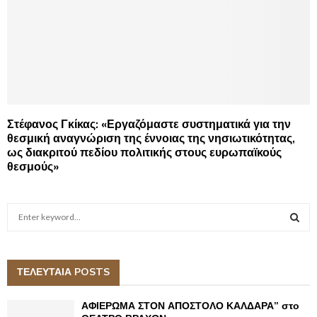
Στέφανος Γκίκας: «Εργαζόμαστε συστηματικά για την
θεσμική αναγνώριση της έννοιας της νησιωτικότητας,
ως διακριτού πεδίου πολιτικής στους ευρωπαϊκούς
θεσμούς»
S
e
a
S
r
c
ΤΕΛΕΥΤΑΙΑ POSTS
E
h
f
A
ΑΦΙΕΡΩΜΑ ΣΤΟΝ ΑΠΟΣΤΟΛΟ ΚΑΛΔΑΡΑ” στο
o