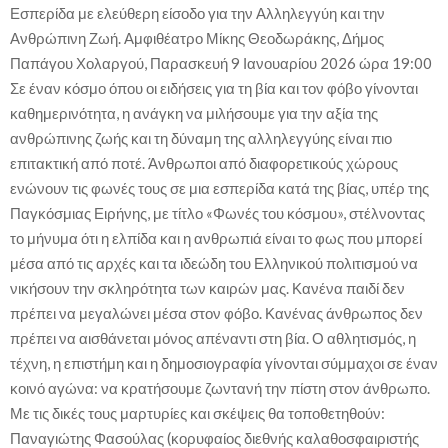
Εσπερίδα με ελεύθερη είσοδο για την Αλληλεγγύη και την
Ανθρώπινη Ζωή. Αμφιθέατρο Μίκης Θεοδωράκης, Δήμος
Παπάγου Χολαργού, Παρασκευή 9 Ιανουαρίου 2026 ώρα 19:00
Σε έναν κόσμο όπου οι ειδήσεις για τη βία και τον φόβο γίνονται
καθημερινότητα, η ανάγκη να μιλήσουμε για την αξία της
ανθρώπινης ζωής και τη δύναμη της αλληλεγγύης είναι πιο
επιτακτική από ποτέ. Άνθρωποι από διαφορετικούς χώρους
ενώνουν τις φωνές τους σε μια εσπερίδα κατά της βίας, υπέρ της
Παγκόσμιας Ειρήνης, με τίτλο «Φωνές του κόσμου», στέλνοντας
το μήνυμα ότι η ελπίδα και η ανθρωπιά είναι το φως που μπορεί
μέσα από τις αρχές και τα ιδεώδη του Ελληνικού πολιτισμού να
νικήσουν την σκληρότητα των καιρών μας. Κανένα παιδί δεν
πρέπει να μεγαλώνει μέσα στον φόβο. Κανένας άνθρωπος δεν
πρέπει να αισθάνεται μόνος απέναντι στη βία. Ο αθλητισμός, η
τέχνη, η επιστήμη και η δημοσιογραφία γίνονται σύμμαχοι σε έναν
κοινό αγώνα: να κρατήσουμε ζωντανή την πίστη στον άνθρωπο.
Με τις δικές τους μαρτυρίες και σκέψεις θα τοποθετηθούν:
Παναγιώτης Φασούλας (κορυφαίος διεθνής καλαθοσφαιριστής