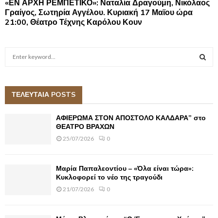
«ΕΝ ΑΡΧΗ ΡΕΜΠΕΤΙΚΟ»: Ναταλία Δραγούμη, Νικόλαος
Γραίγος, Σωτηρία Αγγέλου. Κυριακή 17 Μαϊου ώρα
21:00, Θέατρο Τέχνης Καρόλου Κουν
S
e
a
S
r
c
ΤΕΛΕΥΤΑΙΑ POSTS
E
h
f
A
ΑΦΙΕΡΩΜΑ ΣΤΟΝ ΑΠΟΣΤΟΛΟ ΚΑΛΔΑΡΑ” στο
o
ΘΕΑΤΡΟ ΒΡΑΧΩΝ
r
R
25/07/2026
0
:
C
Μαρία Παπαλεοντίου – «Όλα είναι τώρα»:
H
Κυκλοφορεί το νέο της τραγούδι
21/07/2026
0