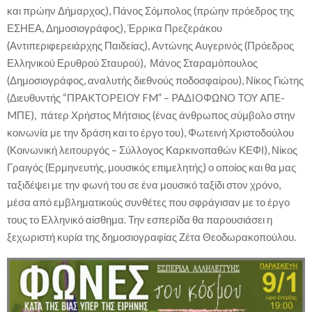
και πρώην Δήμαρχος), Πάνος Σόμπολος (πρώην πρόεδρος της
ΕΣΗΕΑ, Δημοσιογράφος), Έρρικα Πρεζεράκου
(Αντιπεριφερειάρχης Παιδείας), Αντώνης Αυγερινός (Πρόεδρος
Ελληνικού Ερυθρού Σταυρού), Μάνος Σταραμόπουλος
(Δημοσιογράφος, αναλυτής διεθνούς ποδοσφαίρου), Νίκος Γιώτης
(Διευθυντής “ΠPAKTOPEIOY FM” – PAΔIOΦΩNO TOY AΠE-
MΠE), πάτερ Χρήστος Μήτσιος (ένας άνθρωπος σύμβολο στην
κοινωνία με την δράση και το έργο του), Φωτεινή Χριστοδούλου
(Κοινωνική λειτουργός – Σύλλογος Καρκινοπαθών ΚΕΦΙ), Νίκος
Γραιγός (Ερμηνευτής, μουσικός επιμελητής) ο οποίος και θα μας
ταξιδέψει με την φωνή του σε ένα μουσικό ταξίδι στον χρόνο,
μέσα από εμβληματικούς συνθέτες που σφράγισαν με το έργο
τους το Ελληνικό αίσθημα. Την εσπερίδα θα παρουσιάσει η
ξεχωριστή κυρία της δημοσιογραφίας Ζέτα Θεοδωρακοπούλου.