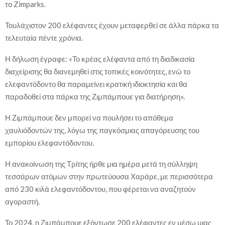
το Zimparks.
Τουλάχιστον 200 ελέφαντες έχουν μεταφερθεί σε άλλα πάρκα τα
τελευταία πέντε χρόνια.
Η δήλωση έγραφε: «Το κρέας ελέφαντα από τη διαδικασία
διαχείρισης θα διανεμηθεί στις τοπικές κοινότητες, ενώ το
ελεφαντόδοντο θα παραμείνει κρατική ιδιοκτησία και θα
παραδοθεί στα πάρκα της Ζιμπάμπουε για διατήρηση».
Η Ζιμπάμπουε δεν μπορεί να πουλήσει το απόθεμα
χαυλιόδοντών της, λόγω της παγκόσμιας απαγόρευσης του
εμπορίου ελεφαντόδοντου.
Η ανακοίνωση της Τρίτης ήρθε μια ημέρα μετά τη σύλληψη
τεσσάρων ατόμων στην πρωτεύουσα Χαράρε, με περισσότερα
από 230 κιλά ελεφαντόδοντου, που φέρεται να αναζητούν
αγοραστή.
Το 2024, η Ζιμπάμπουε εξόντωσε 200 ελέφαντες εν μέσω μιας