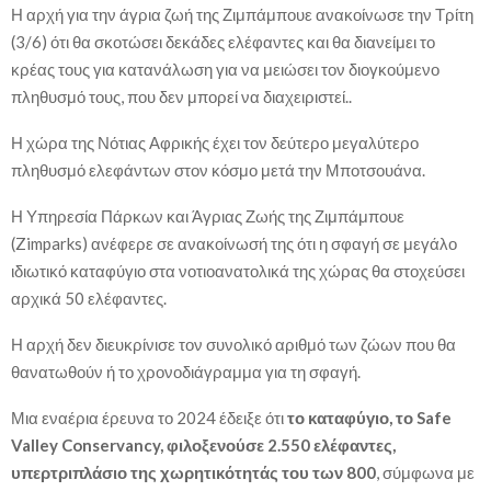
Η αρχή για την άγρια ζωή της Ζιμπάμπουε ανακοίνωσε την Τρίτη
(3/6) ότι θα σκοτώσει δεκάδες ελέφαντες και θα διανείμει το
κρέας τους για κατανάλωση για να μειώσει τον διογκούμενο
πληθυσμό τους, που δεν μπορεί να διαχειριστεί..
Η χώρα της Νότιας Αφρικής έχει τον δεύτερο μεγαλύτερο
πληθυσμό ελεφάντων στον κόσμο μετά την Μποτσουάνα.
Η Υπηρεσία Πάρκων και Άγριας Ζωής της Ζιμπάμπουε
(Zimparks) ανέφερε σε ανακοίνωσή της ότι η σφαγή σε μεγάλο
ιδιωτικό καταφύγιο στα νοτιοανατολικά της χώρας θα στοχεύσει
αρχικά 50 ελέφαντες.
Η αρχή δεν διευκρίνισε τον συνολικό αριθμό των ζώων που θα
θανατωθούν ή το χρονοδιάγραμμα για τη σφαγή.
Μια εναέρια έρευνα το 2024 έδειξε ότι
το καταφύγιο, το Safe
Valley Conservancy, φιλοξενούσε 2.550 ελέφαντες,
υπερτριπλάσιο της χωρητικότητάς του των 800
, σύμφωνα με