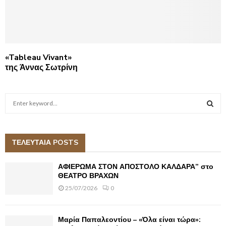
«Tableau Vivant»
της Άννας Σωτρίνη
S
e
a
S
r
c
ΤΕΛΕΥΤΑΙΑ POSTS
E
h
f
A
ΑΦΙΕΡΩΜΑ ΣΤΟΝ ΑΠΟΣΤΟΛΟ ΚΑΛΔΑΡΑ” στο
o
ΘΕΑΤΡΟ ΒΡΑΧΩΝ
r
R
25/07/2026
0
:
C
Μαρία Παπαλεοντίου – «Όλα είναι τώρα»:
H