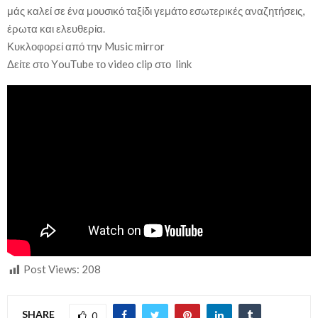
μάς καλεί σε ένα μουσικό ταξίδι γεμάτο εσωτερικές αναζητήσεις,
έρωτα και ελευθερία.
Κυκλοφορεί από την Music mirror
Δείτε στο ΥouΤube το video clip στο link
Post Views:
208
SHARE
0