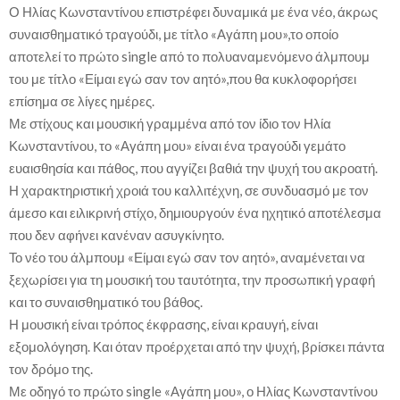
Ο Ηλίας Κωνσταντίνου επιστρέφει δυναμικά με ένα νέο, άκρως
συναισθηματικό τραγούδι, με τίτλο «Αγάπη μου»,το οποίο
αποτελεί το πρώτο single από το πολυαναμενόμενο άλμπουμ
του με τίτλο «Είμαι εγώ σαν τον αητό»,που θα κυκλοφορήσει
επίσημα σε λίγες ημέρες.
Με στίχους και μουσική γραμμένα από τον ίδιο τον Ηλία
Κωνσταντίνου, το «Αγάπη μου» είναι ένα τραγούδι γεμάτο
ευαισθησία και πάθος, που αγγίζει βαθιά την ψυχή του ακροατή.
Η χαρακτηριστική χροιά του καλλιτέχνη, σε συνδυασμό με τον
άμεσο και ειλικρινή στίχο, δημιουργούν ένα ηχητικό αποτέλεσμα
που δεν αφήνει κανέναν ασυγκίνητο.
Το νέο του άλμπουμ «Είμαι εγώ σαν τον αητό», αναμένεται να
ξεχωρίσει για τη μουσική του ταυτότητα, την προσωπική γραφή
και το συναισθηματικό του βάθος.
Η μουσική είναι τρόπος έκφρασης, είναι κραυγή, είναι
εξομολόγηση. Και όταν προέρχεται από την ψυχή, βρίσκει πάντα
τον δρόμο της.
Με οδηγό το πρώτο single «Αγάπη μου», ο Ηλίας Κωνσταντίνου