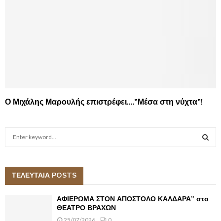
Ο Μιχάλης Μαρουλής επιστρέφει….”Μέσα στη νύχτα”!
S
e
a
S
r
c
ΤΕΛΕΥΤΑΙΑ POSTS
E
h
f
A
ΑΦΙΕΡΩΜΑ ΣΤΟΝ ΑΠΟΣΤΟΛΟ ΚΑΛΔΑΡΑ” στο
o
ΘΕΑΤΡΟ ΒΡΑΧΩΝ
r
R
25/07/2026
0