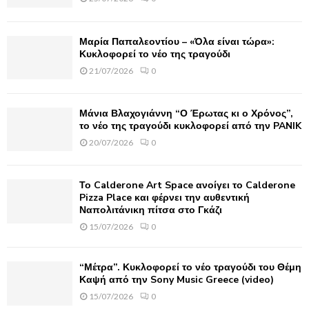
:
C
Μαρία Παπαλεοντίου – «Όλα είναι τώρα»:
H
Κυκλοφορεί το νέο της τραγούδι
21/07/2026
0
Μάνια Βλαχογιάννη “Ο Έρωτας κι ο Χρόνος”,
το νέο της τραγούδι κυκλοφορεί από την PANIK
20/07/2026
0
Το Calderone Art Space ανοίγει το Calderone
Pizza Place και φέρνει την αυθεντική
Ναπολιτάνικη πίτσα στο Γκάζι
15/07/2026
0
“Μέτρα”. Κυκλοφορεί το νέο τραγούδι του Θέμη
Καψή από την Sony Music Greece (video)
15/07/2026
0