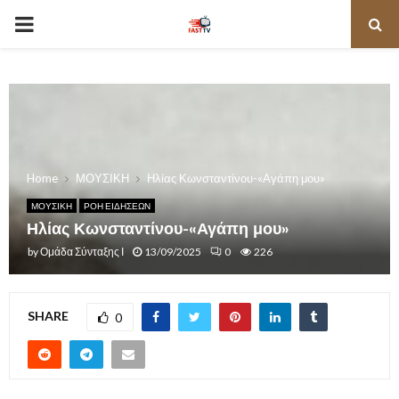
PRIMARY
MENU
Home
ΜΟΥΣΙΚΗ
Ηλίας Κωνσταντίνου-«Αγάπη μου»
ΜΟΥΣΙΚΗ
ΡΟΗ ΕΙΔΗΣΕΩΝ
Ηλίας Κωνσταντίνου-«Αγάπη μου»
by
Ομάδα Σύνταξης Ι
13/09/2025
0
226
SHARE
0