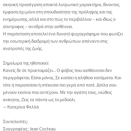
σκηνική προσέγγιση αποκτά λυτρωτικό χαρακτήρα, δίνοντας
έμφαση όχι μόνο στη σπουδαιότητα της πρόληψης και της
ενημέρωσης, αλλά και στο πώς το περιβάλλον – και ιδίως ο
σύντροφος – αντιδρά στην ασθένεια.
Η παράσταση αποτελεί ένα δυνατό ψυχογράφημα που φωτίζει
την εσωτερική διαδρομή των ανθρώπων απέναντι στις
ανατροπές της ζωής.
Σημείωμα της ηθοποιού:
Κανείς δε σε προετοιμάζει… Ο φόβος που αισθάνεσαι δεν
περιγράφεται. Είσαι μόνος. Σε κοιτάει η αλήθεια κατάματα. Και
τότε ή παραιτείσαι ή στέκεσαι πιο γερά από ποτέ. Δίπλα σου
μένουν εκείνοι που αντέχουν. Με την αγάπη τους, νιώθεις
ανίκητος. Ζεις τα πάντα ως το μεδούλι.
— Κατερίνα Φελλά
Συντελεστές:
Συγγραφέας: Jean Cocteau