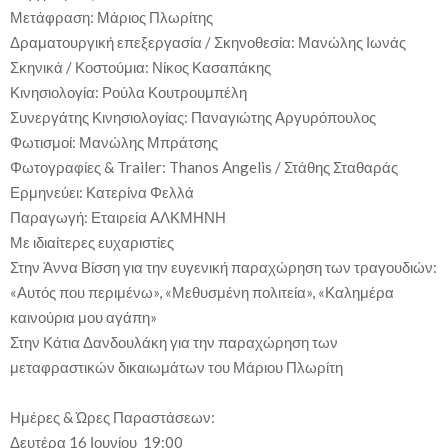
Μετάφραση: Μάριος Πλωρίτης
Δραματουργική επεξεργασία / Σκηνοθεσία: Μανώλης Ιωνάς
Σκηνικά / Κοστούμια: Νίκος Κασαπάκης
Κινησιολογία: Ρούλα Κουτρουμπέλη
Συνεργάτης Κινησιολογίας: Παναγιώτης Αργυρόπουλος
Φωτισμοί: Μανώλης Μπράτσης
Φωτογραφίες & Trailer: Thanos Angelis / Στάθης Σταθαράς
Ερμηνεύει: Κατερίνα Φελλά
Παραγωγή: Εταιρεία ΑΛΚΜΗΝΗ
Με ιδιαίτερες ευχαριστίες
Στην Άννα Βίσση για την ευγενική παραχώρηση των τραγουδιών:
«Αυτός που περιμένω», «Μεθυσμένη πολιτεία», «Καλημέρα
καινούρια μου αγάπη»
Στην Κάτια Δανδουλάκη για την παραχώρηση των
μεταφραστικών δικαιωμάτων του Μάριου Πλωρίτη
Ημέρες & Ώρες Παραστάσεων:
Δευτέρα 16 Ιουνίου 19:00