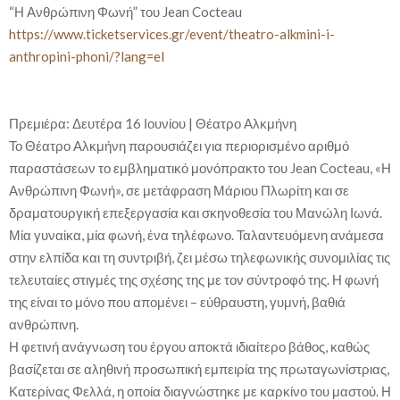
“Η Ανθρώπινη Φωνή” του Jean Cocteau
https://www.ticketservices.gr/event/theatro-alkmini-i-
anthropini-phoni/?lang=el
Πρεμιέρα: Δευτέρα 16 Ιουνίου | Θέατρο Αλκμήνη
Το Θέατρο Αλκμήνη παρουσιάζει για περιορισμένο αριθμό
παραστάσεων το εμβληματικό μονόπρακτο του Jean Cocteau, «Η
Ανθρώπινη Φωνή», σε μετάφραση Μάριου Πλωρίτη και σε
δραματουργική επεξεργασία και σκηνοθεσία του Μανώλη Ιωνά.
Μία γυναίκα, μία φωνή, ένα τηλέφωνο. Ταλαντευόμενη ανάμεσα
στην ελπίδα και τη συντριβή, ζει μέσω τηλεφωνικής συνομιλίας τις
τελευταίες στιγμές της σχέσης της με τον σύντροφό της. Η φωνή
της είναι το μόνο που απομένει – εύθραυστη, γυμνή, βαθιά
ανθρώπινη.
Η φετινή ανάγνωση του έργου αποκτά ιδιαίτερο βάθος, καθώς
βασίζεται σε αληθινή προσωπική εμπειρία της πρωταγωνίστριας,
Κατερίνας Φελλά, η οποία διαγνώστηκε με καρκίνο του μαστού. Η