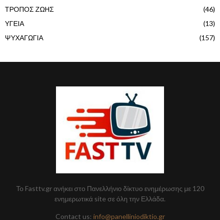
ΤΡΟΠΟΣ ΖΩΗΣ
(46)
ΥΓΕΙΑ
(13)
ΨΥΧΑΓΩΓΙΑ
(157)
Το Fasttv.gr ανήκει στο Πανελλήνιο δίκτυο ενημέρωσης με 120
ενημερωτικά site σε όλη την Ελλάδα.
Contact us:
info@panelliniodiktio.gr