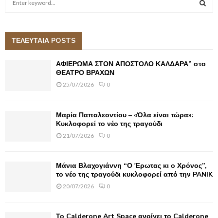
e
a
S
r
c
ΤΕΛΕΥΤΑΙΑ POSTS
E
h
f
A
ΑΦΙΕΡΩΜΑ ΣΤΟΝ ΑΠΟΣΤΟΛΟ ΚΑΛΔΑΡΑ” στο
o
ΘΕΑΤΡΟ ΒΡΑΧΩΝ
r
R
25/07/2026
0
:
C
Μαρία Παπαλεοντίου – «Όλα είναι τώρα»:
H
Κυκλοφορεί το νέο της τραγούδι
21/07/2026
0
Μάνια Βλαχογιάννη “Ο Έρωτας κι ο Χρόνος”,
το νέο της τραγούδι κυκλοφορεί από την PANIK
20/07/2026
0
Το Calderone Art Space ανοίγει το Calderone