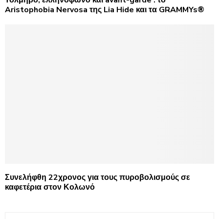
Τολμηρό, ελληνόφωνο και avant-garde : το
Aristophobia Nervosa της Lia Hide και τα GRAMMYs®
Συνελήφθη 22χρονος για τους πυροβολισμούς σε
καφετέρια στον Κολωνό
S