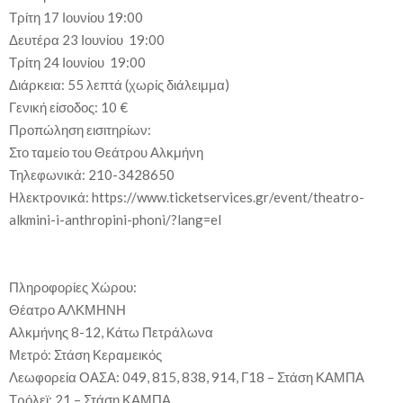
Τρίτη 17 Ιουνίου 19:00
Δευτέρα 23 Ιουνίου 19:00
Τρίτη 24 Ιουνίου 19:00
Διάρκεια: 55 λεπτά (χωρίς διάλειμμα)
Γενική είσοδος: 10 €
Προπώληση εισιτηρίων:
Στο ταμείο του Θεάτρου Αλκμήνη
Τηλεφωνικά: 210-3428650
Ηλεκτρονικά: https://www.ticketservices.gr/event/theatro-
alkmini-i-anthropini-phoni/?lang=el
Πληροφορίες Χώρου:
Θέατρο ΑΛΚΜΗΝΗ
Αλκμήνης 8-12, Κάτω Πετράλωνα
Μετρό: Στάση Κεραμεικός
Λεωφορεία ΟΑΣΑ: 049, 815, 838, 914, Γ18 – Στάση ΚΑΜΠΑ
Τρόλεϊ: 21 – Στάση ΚΑΜΠΑ