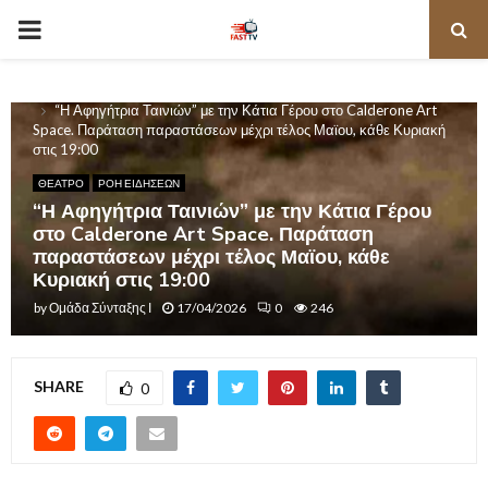
PRIMARY
MENU
Home
ΘΕΑΤΡΟ
“Η Αφηγήτρια Ταινιών” με την Κάτια Γέρου στο Calderone Art
Space. Παράταση παραστάσεων μέχρι τέλος Μαϊου, κάθε Κυριακή
στις 19:00
ΘΕΑΤΡΟ
ΡΟΗ ΕΙΔΗΣΕΩΝ
“Η Αφηγήτρια Ταινιών” με την Κάτια Γέρου
στο Calderone Art Space. Παράταση
παραστάσεων μέχρι τέλος Μαϊου, κάθε
Κυριακή στις 19:00
by
Ομάδα Σύνταξης Ι
17/04/2026
0
246
SHARE
0