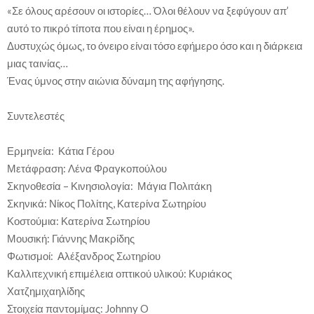
«Σε όλους αρέσουν οι ιστορίες… Όλοι θέλουν να ξεφύγουν απ’
αυτό το πικρό τίποτα που είναι η έρημος».
Δυστυχώς όμως, το όνειρο είναι τόσο εφήμερο όσο και η διάρκεια
μιας ταινίας…
Ένας ύμνος στην αιώνια δύναμη της αφήγησης.
Συντελεστές
Ερμηνεία: Κάτια Γέρου
Μετάφραση: Λένα Φραγκοπούλου
Σκηνοθεσία – Κινησιολογία: Μάγια Πολιτάκη
Σκηνικά: Νίκος Πολίτης, Κατερίνα Σωτηρίου
Κοστούμια: Κατερίνα Σωτηρίου
Μουσική: Γιάννης Μακρίδης
Φωτισμοί: Αλέξανδρος Σωτηρίου
Καλλιτεχνική επιμέλεια οπτικού υλικού: Κυριάκος
Χατζημιχαηλίδης
Στοιχεία παντομίμας: Johnny O