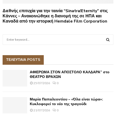
Διεθνής επιτυχία για την ταινία “Sinatra!Eternity” στις
Κάννες – Ανακοινώθηκε η διανομή της σε ΗΠΑ και
Καναδά από την ιστορική Hemdale Film Corporation
S
e
a
S
r
c
ΤΕΛΕΥΤΑΙΑ POSTS
E
h
f
A
ΑΦΙΕΡΩΜΑ ΣΤΟΝ ΑΠΟΣΤΟΛΟ ΚΑΛΔΑΡΑ” στο
o
ΘΕΑΤΡΟ ΒΡΑΧΩΝ
r
R
25/07/2026
0
:
C
Μαρία Παπαλεοντίου – «Όλα είναι τώρα»:
H
Κυκλοφορεί το νέο της τραγούδι
21/07/2026
0