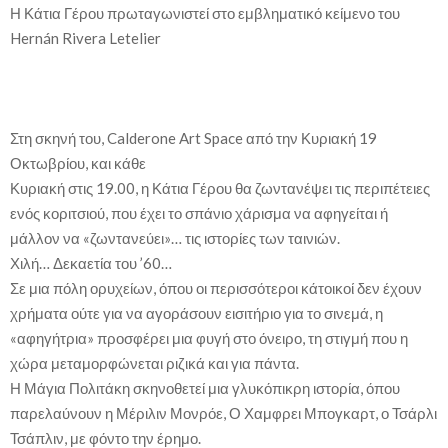
Η Κάτια Γέρου πρωταγωνιστεί στο εμβληματικό κείμενο του
Hernán Rivera Letelier
Στη σκηνή του, Calderone Art Space από την Κυριακή 19
Οκτωβρίου, και κάθε
Κυριακή στις 19.00, η Κάτια Γέρου θα ζωντανέψει τις περιπέτειες
ενός κοριτσιού, που έχει το σπάνιο χάρισμα να αφηγείται ή
μάλλον να «ζωντανεύει»… τις ιστορίες των ταινιών.
Χιλή… Δεκαετία του ’60…
Σε μια πόλη ορυχείων, όπου οι περισσότεροι κάτοικοί δεν έχουν
χρήματα ούτε για να αγοράσουν εισιτήριο για το σινεμά, η
«αφηγήτρια» προσφέρει μια φυγή στο όνειρο, τη στιγμή που η
χώρα μεταμορφώνεται ριζικά και για πάντα.
Η Μάγια Πολιτάκη σκηνοθετεί μια γλυκόπικρη ιστορία, όπου
παρελαύνουν η Μέριλιν Μονρόε, Ο Χαμφρει Μπογκαρτ, ο Τσάρλι
Τσάπλιν, με φόντο την έρημο.