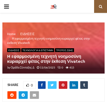
PRIMARY
MENU
Home
ΕΙΔΗΣΕΙΣ
Η εφαρμοσμένη τεχνητή νοημοσύνη κυριαρχεί φέτος στην
έκθεση Vivatech
ΕΙΔΗΣΕΙΣ
ΤΕΧΝΟΛΟΓΙΑ & ΕΠΙΣΤΗΜΗ
ΤΡΟΠΟΣ ΖΩΗΣ
Η εφαρμοσμένη τεχνητή νοημοσύνη
κυριαρχεί φέτος στην έκθεση Vivatech
by
Ομάδα Σύνταξης Δ
11/06/2025
0
415
SHARE
0