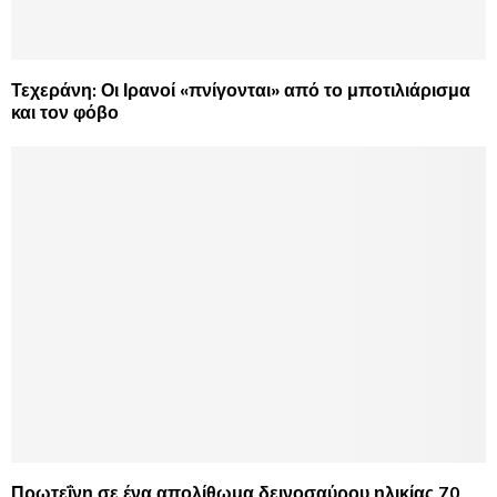
Τεχεράνη: Οι Ιρανοί «πνίγονται» από το μποτιλιάρισμα
και τον φόβο
Πρωτεΐνη σε ένα απολίθωμα δεινοσαύρου ηλικίας 70