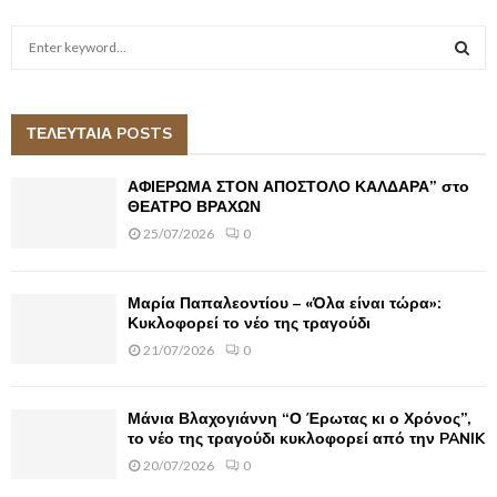
S
e
a
S
r
c
ΤΕΛΕΥΤΑΙΑ POSTS
E
h
f
A
ΑΦΙΕΡΩΜΑ ΣΤΟΝ ΑΠΟΣΤΟΛΟ ΚΑΛΔΑΡΑ” στο
o
ΘΕΑΤΡΟ ΒΡΑΧΩΝ
r
R
25/07/2026
0
:
C
Μαρία Παπαλεοντίου – «Όλα είναι τώρα»:
H
Κυκλοφορεί το νέο της τραγούδι
21/07/2026
0
Μάνια Βλαχογιάννη “Ο Έρωτας κι ο Χρόνος”,
το νέο της τραγούδι κυκλοφορεί από την PANIK
20/07/2026
0