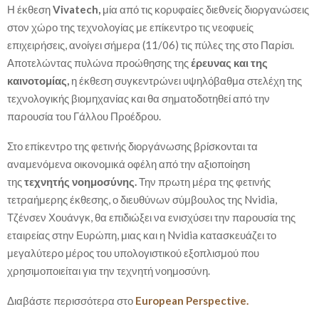
Η έκθεση
Vivatech,
μία από τις κορυφαίες διεθνείς διοργανώσεις
στον χώρο της τεχνολογίας με επίκεντρο τις νεοφυείς
επιχειρήσεις, ανοίγει σήμερα (11/06) τις πύλες της στο Παρίσι.
Αποτελώντας πυλώνα προώθησης της
έρευνας και της
καινοτομίας,
η έκθεση συγκεντρώνει υψηλόβαθμα στελέχη της
τεχνολογικής βιομηχανίας και θα σηματοδοτηθεί από την
παρουσία του Γάλλου Προέδρου.
Στο επίκεντρο της φετινής διοργάνωσης βρίσκονται τα
αναμενόμενα οικονομικά οφέλη από την αξιοποίηση
της
τεχνητής νοημοσύνης.
Την πρωτη μέρα της φετινής
τετραήμερης έκθεσης, ο διευθύνων σύμβουλος της Nvidia,
Τζένσεν Χουάνγκ, θα επιδιώξει να ενισχύσει την παρουσία της
εταιρείας στην Ευρώπη, μιας και η Nvidia κατασκευάζει το
μεγαλύτερο μέρος του υπολογιστικού εξοπλισμού που
χρησιμοποιείται για την τεχνητή νοημοσύνη.
Διαβάστε περισσότερα στο
European Perspective.