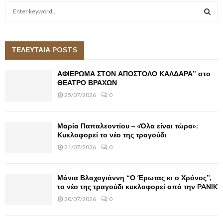
S
e
a
S
r
c
ΤΕΛΕΥΤΑΙΑ POSTS
E
h
f
A
ΑΦΙΕΡΩΜΑ ΣΤΟΝ ΑΠΟΣΤΟΛΟ ΚΑΛΔΑΡΑ” στο
o
ΘΕΑΤΡΟ ΒΡΑΧΩΝ
r
R
25/07/2026
0
:
C
Μαρία Παπαλεοντίου – «Όλα είναι τώρα»:
H
Κυκλοφορεί το νέο της τραγούδι
21/07/2026
0
Μάνια Βλαχογιάννη “Ο Έρωτας κι ο Χρόνος”,
το νέο της τραγούδι κυκλοφορεί από την PANIK
20/07/2026
0