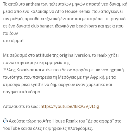
Το απόλυτο anthem των τελευταίων μηνών αποκτά νέα δυναμική
μέσα από ένα καλοκαιρινό Afro House Remix, που απογειώνει
τον ρυθμό, προσθέτει εξωτική ένταση και μετατρέπει το τραγούδι
σε ένα δυνατό club banger, ιδανικό για beach bars και ηχεία που
παίζουν
στο τέρμα!
Με σεβασμό στο attitude της original version, το remix χτίζει
πάνω στην εκρηκτική ερμηνεία της
Έλλης Κοκκίνου και ντύνει το «Δε σε αφορά» με μια νέα ηχητική
ταυτότητα, που παντρεύει τη Μεσόγειο με την Αφρική, με τα
ατμοσφαιρικά synths να δημιουργούν έναν χορευτικό και
σαγηνευτικό κόσμο.
Απολαύστε το εδώ:
https://youtu.be/lkKzGVjvDig
Ακούστε τώρα το Afro House Remix του “Δε σε αφορά” στο
YouTube και σε όλες τις ψηφιακές πλατφόρμες.