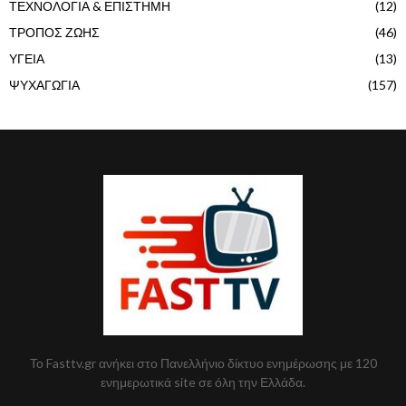
ΤΕΧΝΟΛΟΓΙΑ & ΕΠΙΣΤΗΜΗ
(12)
ΤΡΟΠΟΣ ΖΩΗΣ
(46)
ΥΓΕΙΑ
(13)
ΨΥΧΑΓΩΓΙΑ
(157)
Το Fasttv.gr ανήκει στο Πανελλήνιο δίκτυο ενημέρωσης με 120
ενημερωτικά site σε όλη την Ελλάδα.