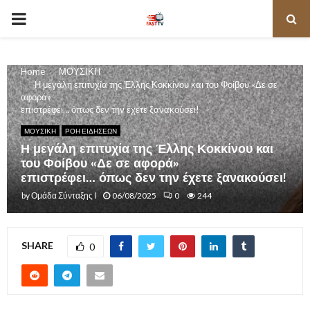
PRIMARY
MENU
Home
ΜΟΥΣΙΚΗ
Η μεγάλη επιτυχία της Έλλης Κοκκίνου και του Φοίβου «Δε σε
αφορά»
επιστρέφει… όπως δεν την έχετε ξανακούσει!
ΜΟΥΣΙΚΗ
ΡΟΗ ΕΙΔΗΣΕΩΝ
Η μεγάλη επιτυχία της Έλλης Κοκκίνου και
του Φοίβου «Δε σε αφορά»
επιστρέφει… όπως δεν την έχετε ξανακούσει!
by
Ομάδα Σύνταξης Ι
06/08/2025
0
244
SHARE
0