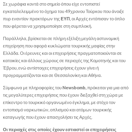
Σε χωράφια κοντά στο σημείο όπου είχε εντοπιστεί
εγκαταλελειμμένο το όχημα του 49χρονου Τούρκου που άνοιξε
πυρ εναντίον πρακτόρων της
ΕΥΠ
, οι Αρχές εντόπισαν το όπλο
που φέρεται να χρησιμοποίησε στη συμπλοκή.
Παράλληλα, βρίσκεται σε πλήρη εξέλιξη μεγάλη αστυνομική
επιχείρηση που αφορά κυκλώματα τουρκικής μαφίας στην
Ελλάδα. Οι έρευνες και οι επιχειρήσεις πραγματοποιούνται σε
κατοικίες και άλλους χώρους σε περιοχές της Κομοτηνής και του
Έβρου, ενώ αντίστοιχες επιχειρήσεις έχουν γίνει ή
προγραμματίζονται και σε Θεσσαλονίκη και Αθήνα.
Σύμφωνα με πληροφορίες του
Newsbomb,
πρόκειται για μια από
τις μεγαλύτερες επιχειρήσεις που έχουν διεξαχθεί στη χώρα με
επίκεντρο το τουρκικό οργανωμένο έγκλημα, με στόχο τον
εντοπισμό ναρκωτικών, οπλισμού και ατόμων τουρκικής
καταγωγής που έχουν απασχολήσει τις Αρχές.
Οι περιοχές στις οποίες έχουν εστιαστεί οι επιχειρήσεις