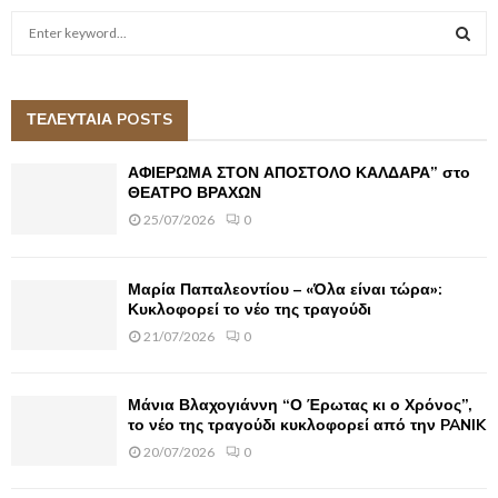
S
e
a
S
r
c
ΤΕΛΕΥΤΑΙΑ POSTS
E
h
f
A
ΑΦΙΕΡΩΜΑ ΣΤΟΝ ΑΠΟΣΤΟΛΟ ΚΑΛΔΑΡΑ” στο
o
ΘΕΑΤΡΟ ΒΡΑΧΩΝ
r
R
25/07/2026
0
:
C
Μαρία Παπαλεοντίου – «Όλα είναι τώρα»:
H
Κυκλοφορεί το νέο της τραγούδι
21/07/2026
0
Μάνια Βλαχογιάννη “Ο Έρωτας κι ο Χρόνος”,
το νέο της τραγούδι κυκλοφορεί από την PANIK
20/07/2026
0