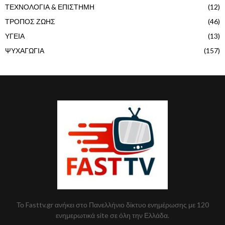
ΤΕΧΝΟΛΟΓΙΑ & ΕΠΙΣΤΗΜΗ
(12)
ΤΡΟΠΟΣ ΖΩΗΣ
(46)
ΥΓΕΙΑ
(13)
ΨΥΧΑΓΩΓΙΑ
(157)
Το Fasttv.gr ανήκει στο Πανελλήνιο δίκτυο ενημέρωσης με 120
ενημερωτικά site σε όλη την Ελλάδα.