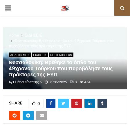
PRIMARY
MENU
Home
ΕΙΔΗΣΕΙΣ
Θεσσαλονίκη: Βρέθηκε το όπλο του 49χρονου Τούρκου που
πυροβόλησε τους πράκτορες της ΕΥΠ
ΑΘΛΗΤΙΣΜΟΣ
ΕΙΔΗΣΕΙΣ
ΡΟΗ ΕΙΔΗΣΕΩΝ
Θεσσαλονίκη: Βρέθηκε το όπλο του
49χρονου Τούρκου που πυροβόλησε τους
πράκτορες της ΕΥΠ
by
Ομάδα Σύνταξης Δ
05/06/2025
0
474
SHARE
0