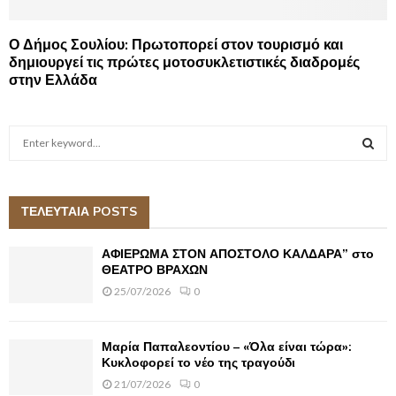
Ο Δήμος Σουλίου: Πρωτοπορεί στον τουρισμό και
δημιουργεί τις πρώτες μοτοσυκλετιστικές διαδρομές
στην Ελλάδα
S
e
a
S
r
c
ΤΕΛΕΥΤΑΙΑ POSTS
E
h
f
A
ΑΦΙΕΡΩΜΑ ΣΤΟΝ ΑΠΟΣΤΟΛΟ ΚΑΛΔΑΡΑ” στο
o
ΘΕΑΤΡΟ ΒΡΑΧΩΝ
r
R
25/07/2026
0
:
C
Μαρία Παπαλεοντίου – «Όλα είναι τώρα»:
H
Κυκλοφορεί το νέο της τραγούδι
21/07/2026
0