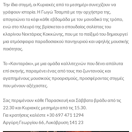
Την ίδια στιγμή, οι Κυριακές από το μεσημέρι συνεχίζουν να
γράφουν ιστορία. Η Γωγώ Τσαμπά με την ορχήστρα της,
απογειώνει το κέφι κάθε εβδομάδα με τον μοναδικό της τρόπο,
ενώ στο πλευρό της βρίσκεται ο σπουδαίος σολίστας του
κλαρίνου Νεκτάριος Κοκκώνης, που με το παίξιμό του δημιουργεί
μια ατμόσφαιρα παραδοσιακού πανηγυριού και υψηλής μουσικής
ποιότητας.
Το «Κανταράκι», με μια ομάδα καλλιτεχνών που δένει απόλυτα
επί σκηνής, παραμένει ένας από τους πιο ζωντανούς και
αγαπημένους μουσικούς προορισμούς, προσφέροντας στιγμές
που μένουν αξέχαστες.
Σας περιμένουν κάθε Παρασκευή και Σάββατο βράδυ από τις
22.30 και Κυριακές μεσημέρι από τις 15.30.
Για κρατήσεις καλέστε +30 697 471 1294
Αργύρη Γεωργίου 66, Λυκόβρυση 141 23