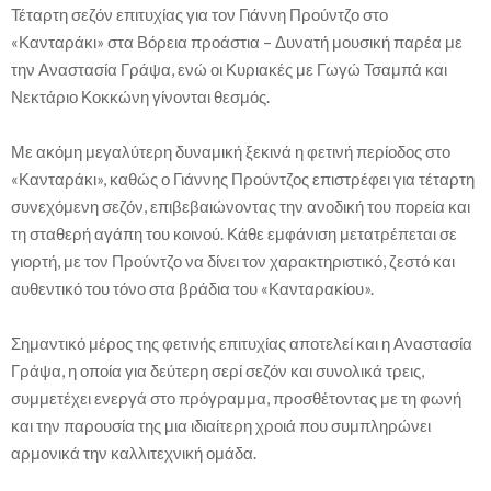
Τέταρτη σεζόν επιτυχίας για τον Γιάννη Προύντζο στο
«Κανταράκι» στα Βόρεια προάστια – Δυνατή μουσική παρέα με
την Αναστασία Γράψα, ενώ οι Κυριακές με Γωγώ Τσαμπά και
Νεκτάριο Κοκκώνη γίνονται θεσμός.
Με ακόμη μεγαλύτερη δυναμική ξεκινά η φετινή περίοδος στο
«Κανταράκι», καθώς ο Γιάννης Προύντζος επιστρέφει για τέταρτη
συνεχόμενη σεζόν, επιβεβαιώνοντας την ανοδική του πορεία και
τη σταθερή αγάπη του κοινού. Κάθε εμφάνιση μετατρέπεται σε
γιορτή, με τον Προύντζο να δίνει τον χαρακτηριστικό, ζεστό και
αυθεντικό του τόνο στα βράδια του «Κανταρακίου».
Σημαντικό μέρος της φετινής επιτυχίας αποτελεί και η Αναστασία
Γράψα, η οποία για δεύτερη σερί σεζόν και συνολικά τρεις,
συμμετέχει ενεργά στο πρόγραμμα, προσθέτοντας με τη φωνή
και την παρουσία της μια ιδιαίτερη χροιά που συμπληρώνει
αρμονικά την καλλιτεχνική ομάδα.