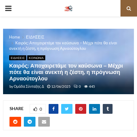
PRIMARY
MENU
Home
ΕΙΔΗΣΕΙΣ
Καιρός: Αποχαιρετάμε τον καύσωνα – Μέχρι πότε θα είναι
ανεκτή η ζέστη, η πρόγνωση Αρναούτογλου
ΕΙΔΗΣΕΙΣ
ΚΟΙΝΩΝΙΑ
Καιρός: Αποχαιρετάμε τον καύσωνα – Μέχρι
πότε θα είναι ανεκτή η ζέστη, η πρόγνωση
Αρναούτογλου
by
Ομάδα Σύνταξης Δ
12/06/2025
0
445
SHARE
0