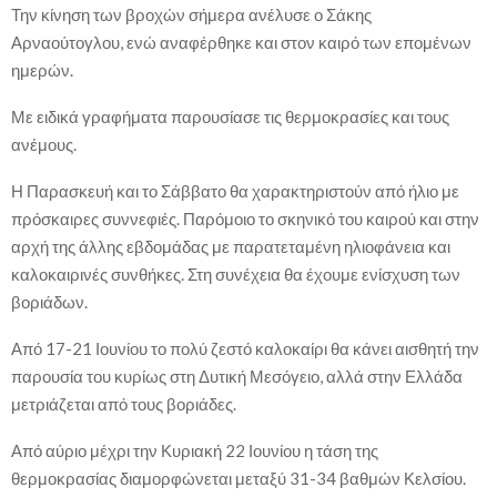
Την κίνηση των βροχών σήμερα ανέλυσε ο Σάκης
Αρναούτογλου, ενώ αναφέρθηκε και στον καιρό των επομένων
ημερών.
Με ειδικά γραφήματα παρουσίασε τις θερμοκρασίες και τους
ανέμους.
Η Παρασκευή και το Σάββατο θα χαρακτηριστούν από ήλιο με
πρόσκαιρες συννεφιές. Παρόμοιο το σκηνικό του καιρού και στην
αρχή της άλλης εβδομάδας με παρατεταμένη ηλιοφάνεια και
καλοκαιρινές συνθήκες. Στη συνέχεια θα έχουμε ενίσχυση των
βοριάδων.
Από 17-21 Ιουνίου το πολύ ζεστό καλοκαίρι θα κάνει αισθητή την
παρουσία του κυρίως στη Δυτική Μεσόγειο, αλλά στην Ελλάδα
μετριάζεται από τους βοριάδες.
Από αύριο μέχρι την Κυριακή 22 Ιουνίου η τάση της
θερμοκρασίας διαμορφώνεται μεταξύ 31-34 βαθμών Κελσίου.