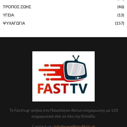
ΤΡΟΠΟΣ ΖΩΗΣ
(46)
ΥΓΕΙΑ
(13)
ΨΥΧΑΓΩΓΙΑ
(157)
Το Fasttv.gr ανήκει στο Πανελλήνιο δίκτυο ενημέρωσης με 120
ενημερωτικά site σε όλη την Ελλάδα.
Contact us:
info@panelliniodiktio.gr