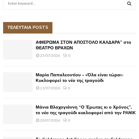
S
e
a
S
r
c
ΤΕΛΕΥΤΑΙΑ POSTS
E
h
f
A
ΑΦΙΕΡΩΜΑ ΣΤΟΝ ΑΠΟΣΤΟΛΟ ΚΑΛΔΑΡΑ” στο
o
ΘΕΑΤΡΟ ΒΡΑΧΩΝ
r
R
25/07/2026
0
:
C
Μαρία Παπαλεοντίου – «Όλα είναι τώρα»:
H
Κυκλοφορεί το νέο της τραγούδι
21/07/2026
0
Μάνια Βλαχογιάννη “Ο Έρωτας κι ο Χρόνος”,
το νέο της τραγούδι κυκλοφορεί από την PANIK
20/07/2026
0