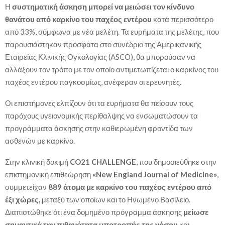
Η
συστηματική άσκηση μπορεί να μειώσει τον κίνδυνο
θανάτου από καρκίνο του παχέος εντέρου
κατά περισσότερο
από 33%, σύμφωνα με νέα μελέτη. Τα ευρήματα της μελέτης, που
παρουσιάστηκαν πρόσφατα στο συνέδριο της Αμερικανικής
Εταιρείας Κλινικής Ογκολογίας (ASCO), θα μπορούσαν να
αλλάξουν τον τρόπο με τον οποίο αντιμετωπίζεται ο καρκίνος του
παχέος εντέρου παγκοσμίως, ανέφεραν οι ερευνητές.
Οι επιστήμονες ελπίζουν ότι τα ευρήματα θα πείσουν τους
παρόχους υγειονομικής περίθαλψης να ενσωματώσουν τα
προγράμματα άσκησης στην καθιερωμένη φροντίδα των
ασθενών με καρκίνο.
Στην κλινική δοκιμή
CO21 CHALLENGE
, που δημοσιεύθηκε στην
επιστημονική επιθεώρηση
«New England Journal of Medicine»
,
συμμετείχαν
889 άτομα με καρκίνο του παχέος εντέρου από
έξι χώρες,
μεταξύ των οποίων και το Ηνωμένο Βασίλειο.
Διαπιστώθηκε ότι ένα δομημένο πρόγραμμα άσκησης
μείωσε
σημαντικά την πιθανότητα υποτροπής της νόσου
και