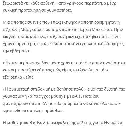
ξεχωριστά για κάθε ασθενή – από γρήγορο περπάτημα μέχρι
κυκλική προπόνηση σε γυμναστήριο.
Μία από τις ασθενείς που επωφελήθηκαν από τη δοκιμή ήταν η
69χρονη Μάργκαρετ Τούμπριντι από το βόρειο Μπέλφαστ. Πριν
διαγνωστεί με καρκίνο, η 69χρονη δεν είχε ασκηθεί ποτέ. Πέντε
χρόνια αργότερα, σηκώνει βάρη και κάνει γυμναστική δύο φορές
την εβδομάδα.
«Έχουν περάσει σχεδόν πέντε χρόνια από τότε που διαγνώστηκα
και αν με ρωτήσει κάποιος πώς είμαι, του λέω ότι τα πάω
εξαιρετικά», είπε.
«Η συμμετοχή στη δοκιμή με βοήθησε πολύ – είμαι πιο δυνατή, πιο
γυμνασμένη και το άγχος μου έχει μειωθεί. Ποτέ δεν
φανταζόμουν ότι στα 69 μου θα μπορούσα να κάνω όλα αυτά –
είμαι ενθουσιασμένη» πρόσθεσε.
Η καθηγήτρια Βίκι Κόιλ, επικεφαλής της μελέτης για το Ηνωμένο