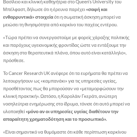
Βασίλειο και κλινική καθηγήτρια στο Queen’s University του
Μπέλφαστ, δήλωσε ότι η έρευνα παρέχει
«σαφή και
ενθαρρυντικά» στοιχεία
ότι η σωματική άσκηση μπορεί να
μειώσει τη θνησιμότητα από καρκίνο του παχέος εντέρου.
«Τώρα πρέπει να συνεργαστούμε με φορείς χάραξης πολιτικής
και παρόχους υγειονομικής φροντίδας ώστε να εντάξουμε την
άσκηση στα θεραπευτικά πλάνα, όπου αυτό είναι κατάλληλο»,
πρόσθεσε.
Το Cancer Research UK ανέφερε ότι τα ευρήματα θα πρέπει να
λειτουργήσουν ως «καμπανάκι» για τις υπηρεσίες υγείας,
προσθέτοντας πως θα μπορούσαν να «μεταμορφώσουν την
κλινική πρακτική». Ωστόσο, η Καρολάιν Γκεράτι, ανώτερη
νοσηλεύτρια ενημέρωσης στο ίδρυμα, τόνισε ότι αυτό μπορεί να
υλοποιηθεί
«μόνο αν οι υπηρεσίες υγείας διαθέτουν την
απαραίτητη χρηματοδότηση και το προσωπικό».
«Είναι σημαντικό να θυμόμαστε ότι κάθε περίπτωση καρκίνου