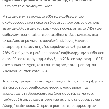
βελτίωσε τη συνολική επιβίωση.
Μετά από πέντε χρόνια, το
80% των ασθενών
που
ακολουθούσαν ένα ειδικά σχεδιασμένο πρόγραμμα άσκησης
είχαν απαλλαγεί από τον καρκίνο, σε σύγκριση με το
74% των
ασθενών
στους οποίους προσφέρθηκε απλώς ενημερωτικό
υλικό. Αυτό σημαίνει ότι ο συνολικός κίνδυνος θανάτου,
υποτροπής ή εμφάνισης νέου καρκίνου
μειώθηκε κατά
28%.
Οκτώ χρόνια μετά, το ποσοστό επιβίωσης στην ομάδα που
ακολούθησε το πρόγραμμα άγγιξε το 90%, σε σύγκριση με 83%
στην ομάδα ελέγχου, κάτι που μεταφράζεται σε μείωση του
κινδύνου θανάτου κατά 37%.
Το τριετές πρόγραμμα παρείχε στους ασθενείς υποστήριξη από
εξειδικευμένους συμβούλους φυσικής δραστηριότητας,
ξεκινώντας με εβδομαδιαίες δια ζώσης συνεδρίες για τους
πρώτους έξι μήνες και στη συνέχεια με μηνιαίες συνεδρίες δια
ζώσης ή διαδικτυακά. Οι δραστηριότητες προσαρμόστηκαν