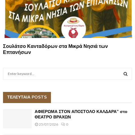
Σουλάτσο Κανταδόρων στα Μικρά Νησιά των
Επτανήσων
S
e
a
S
r
c
ΤΕΛΕΥΤΑΙΑ POSTS
E
h
f
A
ΑΦΙΕΡΩΜΑ ΣΤΟΝ ΑΠΟΣΤΟΛΟ ΚΑΛΔΑΡΑ” στο
o
ΘΕΑΤΡΟ ΒΡΑΧΩΝ
r
R
25/07/2026
0
:
C