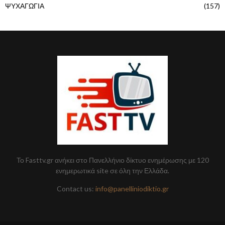
ΨΥΧΑΓΩΓΙΑ
(157)
Το Fasttv.gr ανήκει στο Πανελλήνιο δίκτυο ενημέρωσης με 120
ενημερωτικά site σε όλη την Ελλάδα.
Contact us:
info@panelliniodiktio.gr