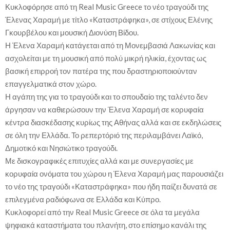
Κυκλοφόρησε από τη Real Music Greece το νέο τραγούδι της
Έλενας Χαραμή με τίτλο «Καταστράφηκα», σε στίχους Ελένης
Γκουρβέλου και μουσική Διονύση Βίδου.
Η Έλενα Χαραμή κατάγεται από τη Μονεμβασιά Λακωνίας και
ασχολείται με τη μουσική από πολύ μικρή ηλικία, έχοντας ως
βασική επιρροή τον πατέρα της που δραστηριοποιούνταν
επαγγελματικά στον χώρο.
Η αγάπη της για το τραγούδι και το σπουδαίο της ταλέντο δεν
άργησαν να καθιερώσουν την Έλενα Χαραμή σε κορυφαία
κέντρα διασκέδασης κυρίως της Αθήνας αλλά και σε εκδηλώσεις
σε όλη την Ελλάδα. Το ρεπερτόριό της περιλαμβάνει Λαϊκό,
Δημοτικό και Νησιώτικο τραγούδι.
Με δισκογραφικές επιτυχίες αλλά και με συνεργασίες με
κορυφαία ονόματα του χώρου η Έλενα Χαραμή μας παρουσιάζει
το νέο της τραγούδι «Καταστράφηκα» που ήδη παίζει δυνατά σε
επιλεγμένα ραδιόφωνα σε Ελλάδα και Κύπρο.
Κυκλοφορεί από την Real Music Greece σε όλα τα μεγάλα
ψηφιακά καταστήματα του πλανήτη, στο επίσημο κανάλι της