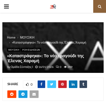
PRIMARY
MENU
Home
ΜΟΥΣΙΚΗ
«Καταστράφηκα»: Το νέο τραγούδι της Έλενας Χαραμή
ΜΟΥΣΙΚΗ
ΡΟΗ ΕΙΔΗΣΕΩΝ
«Καταστράφηκα»: Το νέο τραγούδι της
Έλενας Χαραμή
by
Ομάδα Σύνταξης Ι
16/01/2026
0
289
SHARE
0