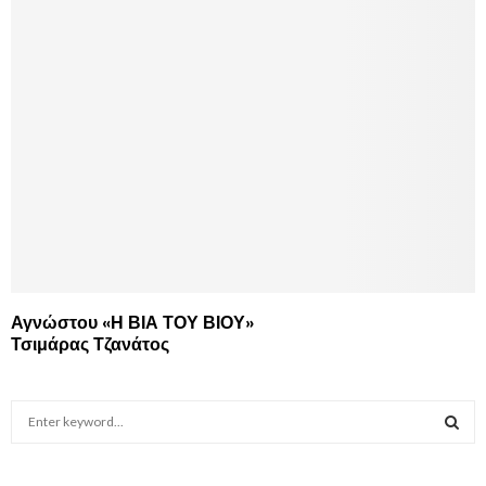
Αγνώστου «Η ΒΙΑ ΤΟΥ ΒΙΟΥ»
Τσιμάρας Τζανάτος
S
e
a
S
r