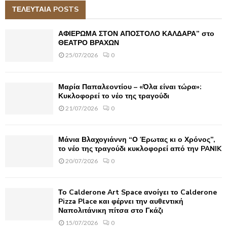
c
ΤΕΛΕΥΤΑΙΑ POSTS
E
h
f
A
ΑΦΙΕΡΩΜΑ ΣΤΟΝ ΑΠΟΣΤΟΛΟ ΚΑΛΔΑΡΑ” στο
o
ΘΕΑΤΡΟ ΒΡΑΧΩΝ
r
R
25/07/2026
0
:
C
Μαρία Παπαλεοντίου – «Όλα είναι τώρα»:
H
Κυκλοφορεί το νέο της τραγούδι
21/07/2026
0
Μάνια Βλαχογιάννη “Ο Έρωτας κι ο Χρόνος”,
το νέο της τραγούδι κυκλοφορεί από την PANIK
20/07/2026
0
Το Calderone Art Space ανοίγει το Calderone
Pizza Place και φέρνει την αυθεντική
Ναπολιτάνικη πίτσα στο Γκάζι
15/07/2026
0