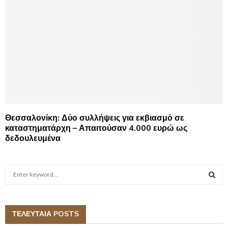
Θεσσαλονίκη: Δύο συλλήψεις για εκβιασμό σε
καταστηματάρχη – Απαιτούσαν 4.000 ευρώ ως
δεδουλευμένα
S
e
a
S
r
c
ΤΕΛΕΥΤΑΙΑ POSTS
E
h