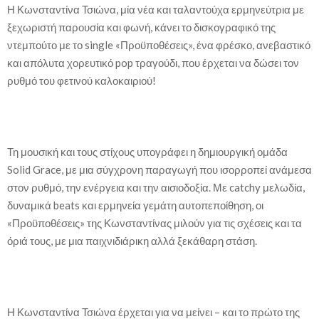
Η Κωνσταντίνα Τσιώνα, μία νέα και ταλαντούχα ερμηνεύτρια με
ξεχωριστή παρουσία και φωνή, κάνει το δισκογραφικό της
ντεμπούτο με το single «Προϋποθέσεις», ένα φρέσκο, ανεβαστικό
και απόλυτα χορευτικό pop τραγούδι, που έρχεται να δώσει τον
ρυθμό του φετινού καλοκαιριού!
Τη μουσική και τους στίχους υπογράφει η δημιουργική ομάδα
Solid Grace, με μια σύγχρονη παραγωγή που ισορροπεί ανάμεσα
στον ρυθμό, την ενέργεια και την αισιοδοξία. Με catchy μελωδία,
δυναμικά beats και ερμηνεία γεμάτη αυτοπεποίθηση, οι
«Προϋποθέσεις» της Κωνσταντίνας μιλούν για τις σχέσεις και τα
όριά τους, με μια παιχνιδιάρικη αλλά ξεκάθαρη στάση.
Η Κωνσταντίνα Τσιώνα έρχεται για να μείνει – και το πρώτο της