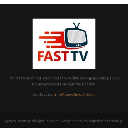
Το Fasttv.gr ανήκει στο Πανελλήνιο δίκτυο ενημέρωσης με 120
ενημερωτικά site σε όλη την Ελλάδα.
Contact us:
info@panelliniodiktio.gr
@2025 - fasttv.gr. All Right Reserved. Designed and Developed by Diadromh.gr