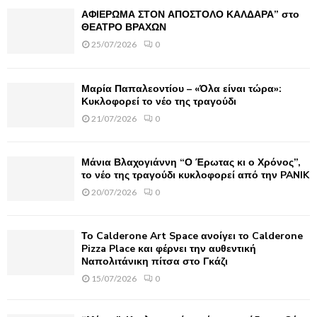
f
A
ΑΦΙΕΡΩΜΑ ΣΤΟΝ ΑΠΟΣΤΟΛΟ ΚΑΛΔΑΡΑ” στο
o
ΘΕΑΤΡΟ ΒΡΑΧΩΝ
r
R
25/07/2026
0
:
C
Μαρία Παπαλεοντίου – «Όλα είναι τώρα»:
H
Κυκλοφορεί το νέο της τραγούδι
21/07/2026
0
Μάνια Βλαχογιάννη “Ο Έρωτας κι ο Χρόνος”,
το νέο της τραγούδι κυκλοφορεί από την PANIK
20/07/2026
0
Το Calderone Art Space ανοίγει το Calderone
Pizza Place και φέρνει την αυθεντική
Ναπολιτάνικη πίτσα στο Γκάζι
15/07/2026
0