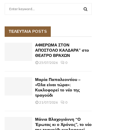
S
e
a
S
r
c
ΤΕΛΕΥΤΑΙΑ POSTS
E
h
f
A
ΑΦΙΕΡΩΜΑ ΣΤΟΝ
o
ΑΠΟΣΤΟΛΟ ΚΑΛΔΑΡΑ” στο
r
ΘΕΑΤΡΟ ΒΡΑΧΩΝ
R
:
25/07/2026
0
C
H
Μαρία Παπαλεοντίου –
«Όλα είναι τώρα»:
Κυκλοφορεί το νέο της
τραγούδι
21/07/2026
0
Μάνια Βλαχογιάννη “Ο
Έρωτας κι ο Χρόνος”, το νέο
της τραγούδι κυκλοφορεί