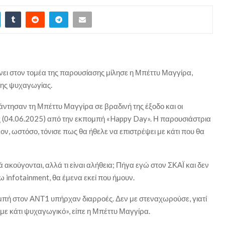
κάνει στον τομέα της παρουσίασης μίλησε η Μπέττυ Μαγγίρα,
 της ψυχαγωγίας.
ησαν τη Μπέττυ Μαγγίρα σε βραδινή της έξοδο και οι
ς (04.06.2025) από την εκπομπή «Happy Day». Η παρουσιάστρια
λον, ωστόσο, τόνισε πως θα ήθελε να επιστρέψει με κάτι που θα
 ακούγονται, αλλά τι είναι αλήθεια; Πήγα εγώ στον ΣΚΑΪ και δεν
 infotainment, θα έμενα εκεί που ήμουν.
πομπή στον ΑΝΤ1 υπήρχαν διαρροές. Δεν με στεναχωρούσε, γιατί
με κάτι ψυχαγωγικό», είπε η Μπέττυ Μαγγίρα.