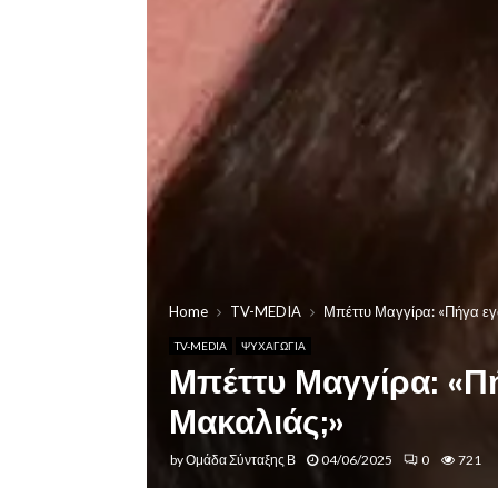
Home
TV-MEDIA
Μπέττυ Μαγγίρα: «Πήγα εγώ
TV-MEDIA
ΨΥΧΑΓΩΓΙΑ
Μπέττυ Μαγγίρα: «Πή
Μακαλιάς;»
by
Ομάδα Σύνταξης Β
04/06/2025
0
721