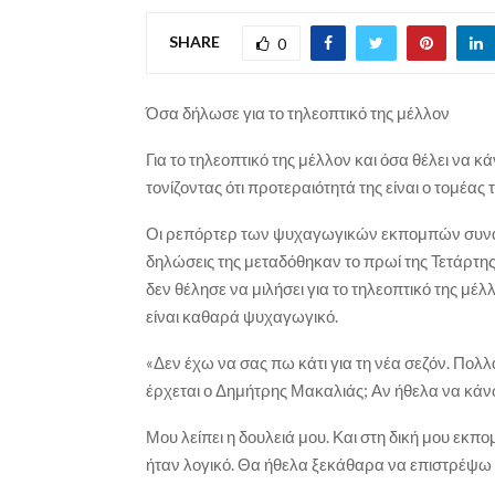
SHARE
0
Όσα δήλωσε για το τηλεοπτικό της μέλλον
Για το τηλεοπτικό της μέλλον και όσα θέλει να 
τονίζοντας ότι προτεραιότητά της είναι ο τομέας
Οι ρεπόρτερ των ψυχαγωγικών εκπομπών συνάντ
δηλώσεις της μεταδόθηκαν το πρωί της Τετάρτη
δεν θέλησε να μιλήσει για το τηλεοπτικό της μέλ
είναι καθαρά ψυχαγωγικό.
«Δεν έχω να σας πω κάτι για τη νέα σεζόν. Πολλά
έρχεται ο Δημήτρης Μακαλιάς; Αν ήθελα να κάνω
Μου λείπει η δουλειά μου. Και στη δική μου εκ
ήταν λογικό. Θα ήθελα ξεκάθαρα να επιστρέψω 