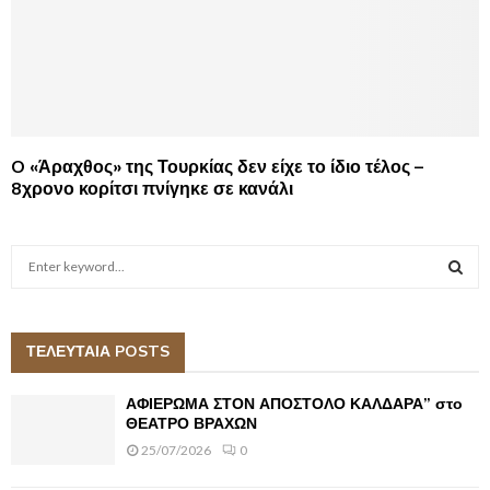
O «Άραχθος» της Τουρκίας δεν είχε το ίδιο τέλος –
8χρονο κορίτσι πνίγηκε σε κανάλι
S
e
a
S
r
c
ΤΕΛΕΥΤΑΙΑ POSTS
E
h
f
A
ΑΦΙΕΡΩΜΑ ΣΤΟΝ ΑΠΟΣΤΟΛΟ ΚΑΛΔΑΡΑ” στο
o
ΘΕΑΤΡΟ ΒΡΑΧΩΝ
r
R
25/07/2026
0
:
C