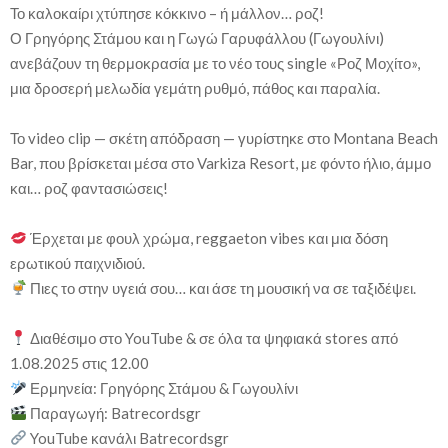
Το καλοκαίρι χτύπησε κόκκινο – ή μάλλον… ροζ!
Ο Γρηγόρης Στάμου και η Γωγώ Γαρυφάλλου (Γωγουλίνι)
ανεβάζουν τη θερμοκρασία με το νέο τους single «Ροζ Μοχίτο»,
μια δροσερή μελωδία γεμάτη ρυθμό, πάθος και παραλία.
Το video clip — σκέτη απόδραση — γυρίστηκε στο Montana Beach
Bar, που βρίσκεται μέσα στο Varkiza Resort, με φόντο ήλιο, άμμο
και… ροζ φαντασιώσεις!
Έρχεται με φουλ χρώμα, reggaeton vibes και μια δόση
ερωτικού παιχνιδιού.
Πιες το στην υγειά σου… και άσε τη μουσική να σε ταξιδέψει.
Διαθέσιμο στο YouTube & σε όλα τα ψηφιακά stores από
1.08.2025 στις 12.00
Ερμηνεία: Γρηγόρης Στάμου & Γωγουλίνι
Παραγωγή: Batrecordsgr
YouTube κανάλι Batrecordsgr