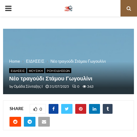
PRIMARY
MENU
Home
ΕΙΔΗΣΕΙΣ
Νέο τραγούδι Στάμου Γωγουλίνι
ΕΙΔΗΣΕΙΣ
ΜΟΥΣΙΚΗ
ΡΟΗ ΕΙΔΗΣΕΩΝ
Νέο τραγούδι Στάμου Γωγουλίνι
by
Ομάδα Σύνταξης Ι
31/07/2025
0
363
SHARE
0