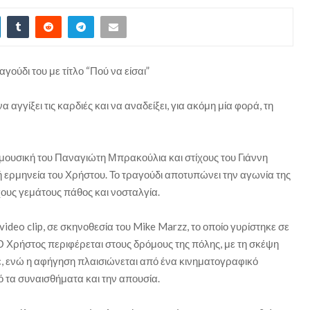
γούδι του με τίτλο “Πού να είσαι”
να αγγίξει τις καρδιές και να αναδείξει, για ακόμη μία φορά, τη
 μουσική του Παναγιώτη Μπρακούλια και στίχους του Γιάννη
 ερμηνεία του Χρήστου. Το τραγούδι αποτυπώνει την αγωνία της
ους γεμάτους πάθος και νοσταλγία.
ideo clip, σε σκηνοθεσία του Mike Marzz, το οποίο γυρίστηκε σε
Ο Χρήστος περιφέρεται στους δρόμους της πόλης, με τη σκέψη
κε, ενώ η αφήγηση πλαισιώνεται από ένα κινηματογραφικό
 τα συναισθήματα και την απουσία.