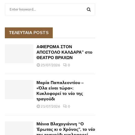
S
e
a
S
r
c
ΤΕΛΕΥΤΑΙΑ POSTS
E
h
f
A
ΑΦΙΕΡΩΜΑ ΣΤΟΝ
o
ΑΠΟΣΤΟΛΟ ΚΑΛΔΑΡΑ” στο
r
ΘΕΑΤΡΟ ΒΡΑΧΩΝ
R
:
25/07/2026
0
C
H
Μαρία Παπαλεοντίου –
«Όλα είναι τώρα»:
Κυκλοφορεί το νέο της
τραγούδι
21/07/2026
0
Μάνια Βλαχογιάννη “Ο
Έρωτας κι ο Χρόνος”, το νέο
της τραγούδι κυκλοφορεί