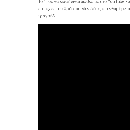
Το “Πού να είσαι” είναι διαθέσιμο στο YouTube κ
επιτυχίες του Χρήστου Μενιδιάτη, υπενθυμίζοντας
τραγούδι.