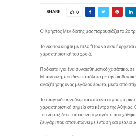
SHARE
0
Ο Χρήστος Μενιδιάτης μας παρουσιάζει το 2ο τρα
Το νέο του single με τίτλο “Πού να είσαι” έρχεται 
χαρακτηριστική του χροιά.
Πρόκειται για ένα συναισθηματικό χασάπικο, σε
Μπαγουλή, που δένει απόλυτα με την αισθαντική
αναζήτησης ενός μεγάλου έρωτα, μέσα από στίχ
Το τραγούδι συνοδεύεται από ένα ατμοσφαιρικό v
χαρακτηριστικά σημεία στο κέντρο της Αθήνας. 
του να ταξιδεύει σε εκείνη την αγάπη που χάθη
ζευγάρι που αποτυπώνει με ένταση και ρεαλισμό