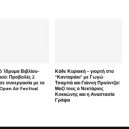
ό Ίδρυμα Βιβλίου-
Κάθε Κυριακή – γιορτή στο
μού: Προβολές 2
“Κανταράκι” με Γωγώ
 σε συνεργασία με το
Τσαμπά και Γιάννη Προύντζο!
Open Air Festival
Μαζί τους ο Νεκτάριος
Κοκκώνης και η Αναστασία
Γράψα