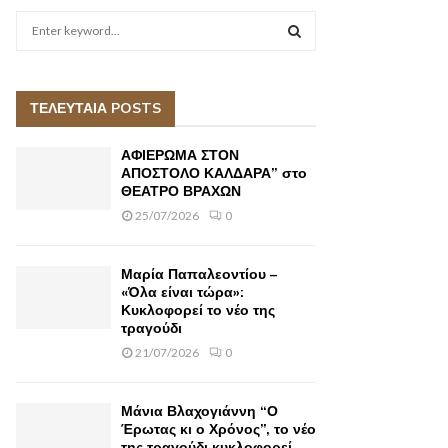
S
e
a
S
r
c
ΤΕΛΕΥΤΑΙΑ POSTS
E
h
f
A
ΑΦΙΕΡΩΜΑ ΣΤΟΝ
o
ΑΠΟΣΤΟΛΟ ΚΑΛΔΑΡΑ” στο
r
ΘΕΑΤΡΟ ΒΡΑΧΩΝ
R
:
25/07/2026
0
C
H
Μαρία Παπαλεοντίου –
«Όλα είναι τώρα»:
Κυκλοφορεί το νέο της
τραγούδι
21/07/2026
0
Μάνια Βλαχογιάννη “Ο
Έρωτας κι ο Χρόνος”, το νέο
της τραγούδι κυκλοφορεί