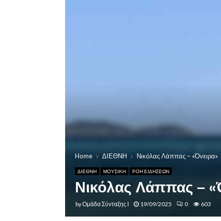
Home
ΔΙΕΘΝΗ
Νικόλας Λάππας – «Όνειρα»
ΔΙΕΘΝΗ
ΜΟΥΣΙΚΗ
ΡΟΗ ΕΙΔΗΣΕΩΝ
Νικόλας Λάππας – «
by
Ομάδα Σύνταξης Ι
19/09/2025
0
603