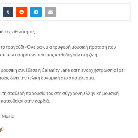
αιδικής αθωότητας
το τραγούδι «Όνειρα», μια τρυφερή μουσική πρόταση που
ς και των οραμάτων που μας καθοδηγούν στη ζωή.
 μουσική συνέθεσε η Calamity Jane και η ενορχήστρωση φέρει
ίος δίνει την τελική δυναμική στο αποτέλεσμα.
ι τη σταθερή παρουσία του στη σύγχρονη ελληνική μουσική
 κατευθείαν στην καρδιά.
r Music
q0