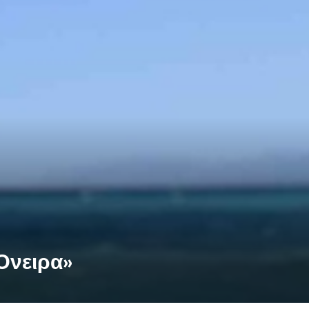
Όνειρα»