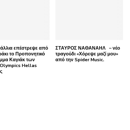
τάλλια επέστρεψε από
ΣΤΑΥΡΟΣ ΝΑΘΑΝΑΗΛ – νέο
ράκι το Προπονητικό
τραγούδι «Χόρεψε μαζί μου»
μμα Καγιάκ των
από την Spider Music.
 Olympics Hellas
ς