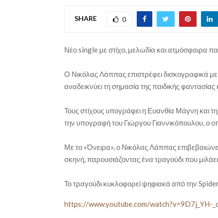
SHARE
0
Νέο single με στίχο, μελωδία και ατμόσφαιρα π
Ο Νικόλας Λάππας επιστρέφει δισκογραφικά με 
αναδεικνύει τη σημασία της παιδικής φαντασία
Τους στίχους υπογράφει η Ευανθία Μάγνη και τη
την υπογραφή του Γιώργου Γιαννικόπουλου, ο οπο
Με το «Όνειρα», ο Νικόλας Λάππας επιβεβαιώνε
σκηνή, παρουσιάζοντας ένα τραγούδι που μιλάει
Το τραγούδι κυκλοφορεί ψηφιακά από την Spide
https://www.youtube.com/watch?v=9D7j_YH-_