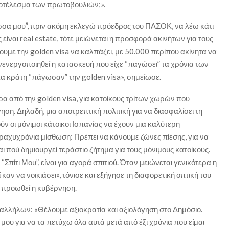
 αποτέλεσμα των πρωτοβουλιών;».
ώσσα μου”, πριν ακόμη εκλεγώ πρόεδρος του ΠΑΣΟΚ, να λέω κάτι
 είναι real estate, τότε μειώνεται η προσφορά ακινήτων για τους
ουμε την golden visa να καλπάζει, με 50.000 περίπου ακίνητα να
νενεργοποιηθεί η κατασκευή που είχε “παγώσει” τα χρόνια των
α κράτη “πάγωσαν” την golden visa», σημείωσε.
πέρα από την golden visa, για κατοίκους τρίτων χωρών που
η. Δηλαδή, μια αποτρεπτική πολιτική για να διασφαλίσει τη
ν οι μόνιμοι κάτοικοι Ισπανίας να έχουν μια καλύτερη
. Βραχυχρόνια μίσθωση: Πρέπει να κάνουμε ζώνες πίεσης, για να
 πού δημιουργεί τεράστιο ζήτημα για τους μόνιμους κατοίκους.
“Σπίτι Μου”, είναι για αγορά σπιτιού. Όταν μειώνεται γενικότερα η
αν να νοικιάσει», τόνισε και εξήγησε τη διαφορετική οπτική του
 προωθεί η κυβέρνηση.
λλήλων: «Θέλουμε αξιοκρατία και αξιολόγηση στο Δημόσιο.
 μου για να τα πετύχω όλα αυτά μετά από έξι χρόνια που είμαι