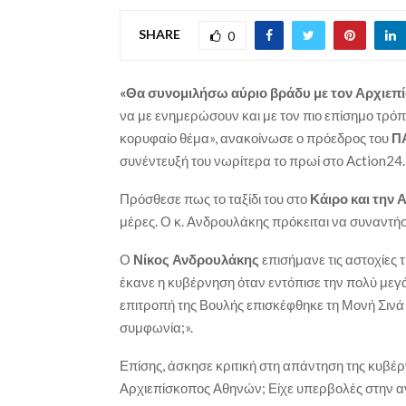
SHARE
0
«Θα συνομιλήσω αύριο βράδυ με τον Αρχιεπί
να με ενημερώσουν και με τον πιο επίσημο τρόπο
κορυφαίο θέμα», ανακοίνωσε ο πρόεδρος του
Π
συνέντευξή του νωρίτερα το πρωί στο Action24.
Πρόσθεσε πως το ταξίδι του στο
Κάιρο και την
μέρες. Ο κ. Ανδρουλάκης πρόκειται να συναντή
Ο
Νίκος Ανδρουλάκης
επισήμανε τις αστοχίες 
έκανε η κυβέρνηση όταν εντόπισε την πολύ μεγά
επιτροπή της Βουλής επισκέφθηκε τη Μονή Σινά
συμφωνία;».
Επίσης, άσκησε κριτική στη απάντηση της κυβέ
Αρχιεπίσκοπος Αθηνών; Είχε υπερβολές στην α