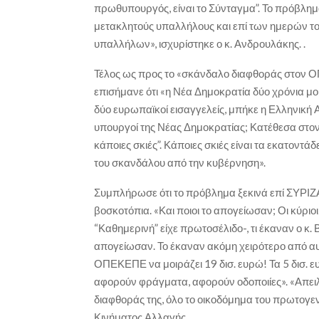
πρωθυπουργός, είναι το Σύνταγμα”. Το πρόβλημά τ
μετακλητούς υπαλλήλους και επί των ημερών το
υπαλλήλων», ισχυρίστηκε ο κ. Ανδρουλάκης. .
Τέλος ως προς το «σκάνδαλο διαφθοράς στον 
επισήμανε ότι «η Νέα Δημοκρατία δύο χρόνια μ
δύο ευρωπαϊκοί εισαγγελείς, μπήκε η Ελληνική Α
υπουργοί της Νέας Δημοκρατίας; Κατέθεσα στον
κάποιες σκιές”. Κάποιες σκιές είναι τα εκατοντ
του σκανδάλου από την κυβέρνηση».
Συμπλήρωσε ότι το πρόβλημα ξεκινά επί ΣΥΡΙΖΑ, 
βοσκοτόπια. «Και ποιοι το απογείωσαν; Οι κύριο
“Καθημερινή” είχε πρωτοσέλιδο-, τι έκαναν ο κ. Β
απογείωσαν. Το έκαναν ακόμη χειρότερο από αυτ
ΟΠΕΚΕΠΕ να μοιράζει 19 δισ. ευρώ! Τα 5 δισ. 
αφορούν φράγματα, αφορούν οδοποιίες». «Απειλε
διαφθοράς της, όλο το οικοδόμημα του πρωτογε
Κινήματος Αλλαγής.