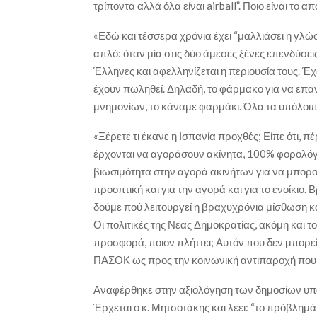
τρίποντα αλλά όλα είναι airball”. Ποιο είναι το
«Εδώ και τέσσερα χρόνια έχει “μαλλιάσει η γλ
απλό: όταν μία στις δύο άμεσες ξένες επενδύσεις
Έλληνες και αφελληνίζεται η περιουσία τους. Έχ
έχουν πωληθεί. Δηλαδή, το φάρμακο για να επα
μνημονίων, το κάναμε φαρμάκι. Όλα τα υπόλοιπ
«Ξέρετε τι έκανε η Ισπανία προχθές; Είπε ότι, 
έρχονται να αγοράσουν ακίνητα, 100% φορολόγησ
βιωσιμότητα στην αγορά ακινήτων για να μπορού
προοπτική και για την αγορά και για το ενοίκιο
δούμε πού λειτουργεί η βραχυχρόνια μίσθωση και
Οι πολιτικές της Νέας Δημοκρατίας, ακόμη και το 
προσφορά, ποιον πλήττει; Αυτόν που δεν μπορεί κ
ΠΑΣΟΚ ως προς την κοινωνική αντιπαροχή που
Αναφέρθηκε στην αξιολόγηση των δημοσίων υπα
Έρχεται ο κ. Μητσοτάκης και λέει: “το πρόβλημά