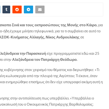
σκοπο Σινά και τους εκπροσώπους της Μονής στο Κάιρο,
για
-ήδη έχουμε μιλήσει τηλεφωνικά, για το τι συμβαίνει σε αυτό το
ΑΣΟΚ-Κινήματος Αλλαγής, Νίκος Ανδρουλάκης
σε
 Αλεξάνδρεια την Παρασκευή
είχε προγραμματιστεί εδώ και 25
σει στην
Αλεξάνδρεια τον Πατριάρχη Θεόδωρο.
της κυβέρνησης στον χειρισμό του θέματος και διερωτήθηκε: «Τι
λη κωλυσιεργία από την πλευρά της Αιγύπτου; Τι έκανε, όταν
 και ενημερώθηκε επισήμως ότι δεν είχε υπογραφεί ακόμη αυτή η
ρνησης στην αντιπολίτευση πως υπερβάλλει. «Υπερβάλλει ο
νακοίνωσή του ο Οικουμενικός Πατριάρχης Βαρθολομαίος;