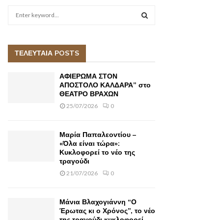
S
e
a
S
r
c
ΤΕΛΕΥΤΑΙΑ POSTS
E
h
f
A
ΑΦΙΕΡΩΜΑ ΣΤΟΝ
o
ΑΠΟΣΤΟΛΟ ΚΑΛΔΑΡΑ” στο
r
ΘΕΑΤΡΟ ΒΡΑΧΩΝ
R
:
25/07/2026
0
C
H
Μαρία Παπαλεοντίου –
«Όλα είναι τώρα»:
Κυκλοφορεί το νέο της
τραγούδι
21/07/2026
0
Μάνια Βλαχογιάννη “Ο
Έρωτας κι ο Χρόνος”, το νέο
της τραγούδι κυκλοφορεί