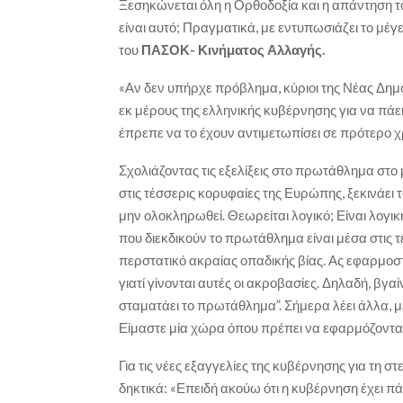
Ξεσηκώνεται όλη η Ορθοδοξία και η απάντηση τ
είναι αυτό; Πραγματικά, με εντυπωσιάζει το μέ
του
ΠΑΣΟΚ- Κινήματος Αλλαγής.
«Αν δεν υπήρχε πρόβλημα, κύριοι της Νέας Δημ
εκ μέρους της ελληνικής κυβέρνησης για να πάε
έπρεπε να το έχουν αντιμετωπίσει σε πρότερο 
Σχολιάζοντας τις εξελίξεις στο πρωτάθλημα στο
στις τέσσερις κορυφαίες της Ευρώπης, ξεκινάει
μην ολοκληρωθεί. Θεωρείται λογικό; Είναι λογικ
που διεκδικούν το πρωτάθλημα είναι μέσα στις 
περστατικό ακραίας οπαδικής βίας. Ας εφαρμοσ
γιατί γίνονται αυτές οι ακροβασίες. Δηλαδή, βγαίν
σταματάει το πρωτάθλημα”. Σήμερα λέει άλλα, μ
Είμαστε μία χώρα όπου πρέπει να εφαρμόζονται 
Για τις νέες εξαγγελίες της κυβέρνησης για τη σ
δηκτικά: «Επειδή ακούω ότι η κυβέρνηση έχει πά