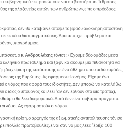
ου κυβερνητικού εκπροσώπου είναι ότι βιαστήκαμε. Τι θράσος
γεθος της αλαζονείας αυτών των ανθρώπων», είπε ο πρόεδρος
οκρατίας, δεν θα κατέβαινε απόψε το βράδυ ολόκληρη αποστολή
ι σε εκ νέου διαπραγματεύσεις. Άρα υπάρχει πρόβλημα και
χρόνο», υπογράμμισε.
 μπάσκετ, ο
κ. Ανδρουλάκης
τόνισε: «Έχουμε δύο ομάδες μέσα
 το ελληνικό πρωτάθλημα και ξαφνικά ακούμε μία πιθανότητα να
ή η διαχείριση της κατάστασης σε ένα άθλημα όπου οι δύο ομάδες
τέσσερις της Ευρώπης; Ας εφαρμοστεί ο νόμος. Είχαμε ένα
τεί ο νόμος που αφορά τους ιδιοκτήτες. Δεν μπορώ να καταλάβω
ει ο ίδιος ο υπουργός και λέει “αν δεν έρθουν στο ίδιο τραπέζι,
εθαύριο θα λέει διαφορετικά. Αυτά δεν είναι σοβαρά πράγματα.
οι νόμοι. Ας εφαρμοστούν οι νόμοι».
τεγαστική κρίση, ο αρχηγός της αξιωματικής αντιπολίτευσης τόνισε
ρει πολλές πρωτοβουλίες, είναι σαν να μας λέει: “έριξα 100