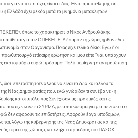
ου για να τα πετύχει, είναι ο ίδιος. Είναι πρωταθλητής σε
υ η Ελλάδα έχει ρεκόρ μετά τα μνημόνια μετακλητών
ΟΠΕΚΕΠΕ», όπως το χαρακτήρισε ο Νίκος Ανδρουλάκης,
ου επιτίθεται για τον ΟΠΕΚΕΠΕ. Διέσυραν τη χώρα, ήρθαν εδώ
στυνομία στον Οργανισμό. Ποιος είχε τελικά δίκιο; Εγώ ή οι
 πρωθυπουργό επίκαιρη ερώτηση και μου είπε “ναι, υπάρχουν
άδες εκατομμύρια ευρώ πρόστιμο; Πολύ περίεργη η αντιμετώπιση
διότι επετράπη τότε αλλού να είναι τα ζώα και αλλού τα
ι της Νέας Δημοκρατίας που, ενώ γνώριζαν τι συνέβαινε -η
ορίδης και οι υπόλοιποι; Συνέχισαν τις πρακτικές και τις
ό που είχε κάνει ο ΣΥΡΙΖΑ, με αποτέλεσμα για μια πενταετία ο
ευρώ δεν αφορούν τις επιδοτήσεις. Αφορούν έργα υποδομών,
ίται, λόγω της κυβέρνησης της Νέας Δημοκρατίας και της
νούς τομέα της χώρας», κατέληξε ο πρόεδρος του ΠΑΣΟΚ-