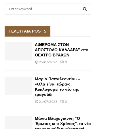
S
e
a
S
r
c
ΤΕΛΕΥΤΑΙΑ POSTS
E
h
f
A
ΑΦΙΕΡΩΜΑ ΣΤΟΝ
o
ΑΠΟΣΤΟΛΟ ΚΑΛΔΑΡΑ” στο
r
ΘΕΑΤΡΟ ΒΡΑΧΩΝ
R
:
25/07/2026
0
C
H
Μαρία Παπαλεοντίου –
«Όλα είναι τώρα»:
Κυκλοφορεί το νέο της
τραγούδι
21/07/2026
0
Μάνια Βλαχογιάννη “Ο
Έρωτας κι ο Χρόνος”, το νέο
της τραγούδι κυκλοφορεί