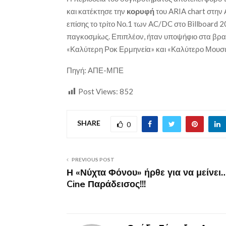
και κατέκτησε την
κορυφή
του ARIA chart στην
επίσης το τρίτο Νο.1 των AC/DC στο Billboard 
παγκοσμίως. Επιπλέον, ήταν υποψήφιο στα βρ
«Καλύτερη Ροκ Ερμηνεία» και «Καλύτερο Μουσικό
Πηγή: ΑΠΕ-ΜΠΕ
Post Views:
852
SHARE
0
PREVIOUS POST
Η «Νύχτα Φόνου» ήρθε για να μείνει
Cine Παράδεισος!!!