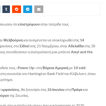
ίνωσαν ότι
επιστρέφουν
στην πατρίδα τους
ην
Μελβούρνη
και αναμένεται να ολοκληρωθεί στις
14
φανίσεις στο
Σίδνεϊ
στις 21 Νοεμβρίου, στην
Αδελαΐδα
στις 30
 τους συνοδεύσουν η αυστραλιανή ροκ μπάντα
Amyl and the
δεία τους «
Power Up
» στη
Βόρεια Αμερική
με
10 sold
μεστη συναυλία στο Huntington Bank Field του Κλίβελαντ, όπου
κρότημα.
5 εμφανίσεις
, θα ξεκινήσει στις
26 Ιουνίου
στη
Πράγα
και
ούργο
της Σκωτίας.
τιμής στο ομότιτλο άλμπουμ που κυκλοφόρησε το 2020