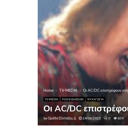
Home
TV-MEDIA
Οι AC/DC επιστρέφουν στην
TV-MEDIA
ΡΟΗ ΕΙΔΗΣΕΩΝ
ΨΥΧΑΓΩΓΙΑ
Οι AC/DC επιστρέφου
by
Ομάδα Σύνταξης Δ
24/06/2025
0
859