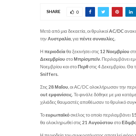
SHARE
0
Μετά από μια δεκαετία, οι θρυλικοί
AC/DC
ανακο
την
Αυστραλία
, για
πέντε συναυλίες.
Η
περιοδεία
θα ξεκινήσει στις
12 Νοεμβρίου
στ
Δεκεμβρίου
στο
Μπρίσμπεϊν
. Περιλαμβάνει εμ
Νοεμβρίου και στο
Περθ
στις 4 Δεκεμβρίου. Θα
Sniffers.
Στις
28 Μαΐου
, οι AC/DC ολοκλήρωσαν την περιο
out εμφανίσεις
. Το φινάλε δόθηκε με μια κατά
χιλιάδες θαυμαστές αποθέωσαν το θρυλικό συγ
Το
ευρωπαϊκό
σκέλος το οποίο περιλαμβάνει
1
θα ολοκληρωθεί στις
21 Αυγούστου
στο
Εδιμβ
Η περιοδεία του συγκροτήματος αποτελεί φόρο 