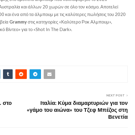
 Αυστραλία και άλλων 20 χωρών σε όλο τον κόσμο. Αποτελεί
200 και ένα από τα άλμπουμ με τις καλύτερες πωλήσεις του 2020
αβεία
Grammy
στις κατηγορίες «Καλύτερο Ροκ Αλμπουμ»,
 Βίντεο» για το «Shot In The Dark».
NEXT POST
… στο
Ιταλία: Κύμα διαμαρτυριών για τον
«γάμο του αιώνα» του Τζεφ Μπέζος στη
Βενετία