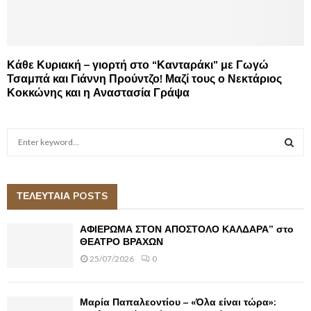
Κάθε Κυριακή – γιορτή στο “Κανταράκι” με Γωγώ
Τσαμπά και Γιάννη Προύντζο! Μαζί τους ο Νεκτάριος
Κοκκώνης και η Αναστασία Γράψα
S
e
a
S
r
c
ΤΕΛΕΥΤΑΙΑ POSTS
E
h
f
A
ΑΦΙΕΡΩΜΑ ΣΤΟΝ ΑΠΟΣΤΟΛΟ ΚΑΛΔΑΡΑ” στο
o
ΘΕΑΤΡΟ ΒΡΑΧΩΝ
r
R
25/07/2026
0
:
C
Μαρία Παπαλεοντίου – «Όλα είναι τώρα»:
H