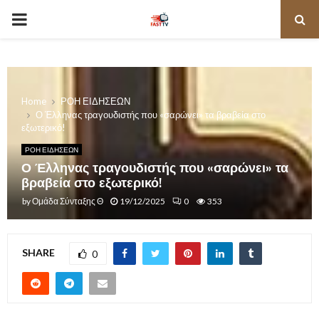
PRIMARY
MENU
Home
ΡΟΗ ΕΙΔΗΣΕΩΝ
Ο Έλληνας τραγουδιστής που «σαρώνει» τα βραβεία στο
εξωτερικό!
ΡΟΗ ΕΙΔΗΣΕΩΝ
Ο Έλληνας τραγουδιστής που «σαρώνει» τα
βραβεία στο εξωτερικό!
by
Ομάδα Σύνταξης Θ
19/12/2025
0
353
SHARE
0