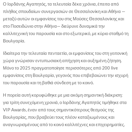
Ο Ιορδάνης Αγαπητός, τα τελευταία δέκα χρόνια, έπειτα από
πλήθος σπουδαίων συνεργασιών σε Θεσσαλονίκη και Αθήνα —
μεταξύ αυτών οι εμφανίσεις του στις Μούσες Θεσσαλονίκης και
στο Ποσειδώνιο στην Αθήνα— διεύρυνε δυναμικά την
καλλιτεχνική του παρουσία και στο εξωτερικό, με κύριο σταθμό τη
Βουλγαρία.
Ιδιαίτερα την τελευταία πενταετία, οι εμφανίσεις του στη γειτονική
χώρα γνώρισαν εντυπωσιακή απήχηση και αυξημένη ζήτηση.
Μόνο το 2025 πραγματοποίησε περισσότερες από 200 live
εμφανίσεις στη Βουλγαρία, γεγονός που επιβεβαιώνει την ισχυρή
του παρουσία και τη βαθιά σύνδεση με το κοινό.
Η πορεία αυτή κορυφώθηκε με μια ακόμη σημαντική διάκριση:
για τρίτη συνεχόμενη χρονιά, ο Ιορδάνης Αγαπητός τιμήθηκε στα
VIP Awards, έναν από τους σημαντικότερους θεσμούς της
Βουλγαρίας, που βραβεύει τους πλέον καταξιωμένους και
αναγνωρισμένους από το κοινό καλλιτέχνες και επιχειρηματίες.