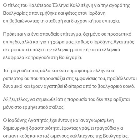
Ο τίτλος του Καλύτερου Έλληνα Καλλιτέχνη για την αγορά της
Βουλγαρίας απονεμήθηκε και φέτος στον Ιορδάνη,
επιβεβαιώνοντας τη σταθερή και διαχρονική του επιτυχία.
Πρόκειται για ένα σπουδαίο επίτευγμα, όχι μόνο σε προσωπικό
επίπεδο, αλλά και για τη χώρα μας, καθώς ο Ιορδάνης Αγαπητός
εκπροσωπεί επάξια την ελληνική μουσική και το ελληνικό
ελαφρολαϊκό τραγούδι στη Βουλγαρία.
Τα τραγούδια του, αλλά και ένα ευρύ φάσμα ελληνικού
ρεπερτορίου που παρουσιάζει στις εμφανίσεις του, προβάλλονται
δυναμικά και έχουν αγαπηθεί ιδιαίτερα από το βουλγαρικό κοινό.
Αξίζει, τέλος, να σημειωθεί ότι η παρουσία του δεν περιορίζεται
μόνο στο ερμηνευτικό σκέλος.
Ο Ιορδάνης Αγαπητός έχει έντονη και αναγνωρισμένη
δημιουργική δραστηριότητα, έχοντας γράψει τραγούδια για
σημαντικούς και καταξιωμένους καλλιτέχνες της Βουλγαρίας,