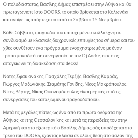
Ο πολυδιάστατος, Βασίλης Δήμας επιστρέφει στην Αθήνα και θα
πρωταγωνιστεί στο DOORS, το οποίο βρίσκεται στο Κολωνάκι
και ανοίγει τις «πόρτες» του από το Σάββατο 15 Νοεμβρίου.
Κάθε Σάββατο, τραγούδια του επιτυχημένου καλλιτέχνη σε
συνδυασμό με κλασικές διαχρονικές επιτυχίες του σήμερα και του
χθες συνθέτουν ένα πρόγραμμα ενορχηστρωμένο με έναν
τρόπο μοναδικό, σε συνεργασία με τον Dj Andre, ο οποίος
απογειώνει τη διασκέδαση στα decks!
Νότης Σφακιανάκης, Πασχάλης Τερζής, Βασίλης Καρράς,
Γιώργος Μαζωνάκης, Σταμάτης Γονίδης, Νίκος Μακρόπουλος,
Νίκος Βέρτης, Νίκος Οικονομόπουλος είναι μερικές από τις
συνεργασίες του καταξιωμένου τραγουδοποιού.
Μετά τις μεγάλες πίστες ως ένα από τα πρώτα ονόματα της
Αθήνας και της Θεσσαλονίκης και μετά τις περιοδείες του στην
Αμερική και στο εξωτερικό ο Βασίλης Δήμας σάς υποδέχεται στο
τρένο του DOORS, έχοντας κλείσει σε όλους θέση στο σαλόνι της