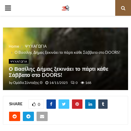
PRIMARY
MENU
Home
ΨΥΧΑΓΩΓΙΑ
Ο Βασίλης Δήμας ξεκινάει το πάρτι κάθε Σάββατο στο DOORS!
ΨΥΧΑΓΩΓΙΑ
Ο Βασίλης Δήμας ξεκινάει το πάρτι κάθε
Σάββατο στο DOORS!
by
Ομάδα Σύνταξης Θ
14/11/2025
0
168
SHARE
0