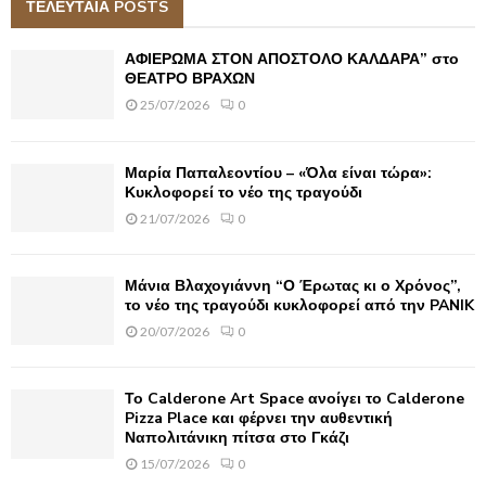
c
ΤΕΛΕΥΤΑΙΑ POSTS
E
h
f
A
ΑΦΙΕΡΩΜΑ ΣΤΟΝ ΑΠΟΣΤΟΛΟ ΚΑΛΔΑΡΑ” στο
o
ΘΕΑΤΡΟ ΒΡΑΧΩΝ
r
R
25/07/2026
0
:
C
Μαρία Παπαλεοντίου – «Όλα είναι τώρα»:
H
Κυκλοφορεί το νέο της τραγούδι
21/07/2026
0
Μάνια Βλαχογιάννη “Ο Έρωτας κι ο Χρόνος”,
το νέο της τραγούδι κυκλοφορεί από την PANIK
20/07/2026
0
Το Calderone Art Space ανοίγει το Calderone
Pizza Place και φέρνει την αυθεντική
Ναπολιτάνικη πίτσα στο Γκάζι
15/07/2026
0