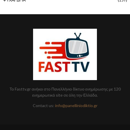
Το Fasttv.gr ανήκει στο Πανελλήνιο δίκτυο ενημέρωσης με 120
ενημερωτικά site σε όλη την Ελλάδα.
Contact us:
info@panelliniodiktio.gr