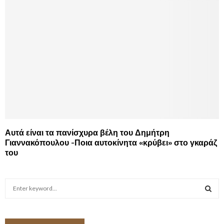
Αυτά είναι τα πανίσχυρα βέλη του Δημήτρη
Γιαννακόπουλου -Ποια αυτοκίνητα «κρύβει» στο γκαράζ
του
S
e
a
S
r