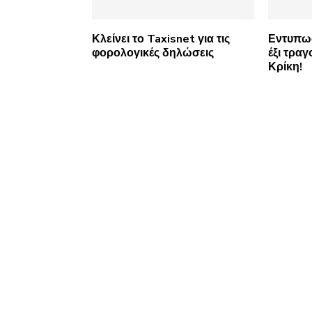
Κλείνει το Taxisnet για τις
Εντυπωσ
φορολογικές δηλώσεις
έξι τρα
Κρίκη!