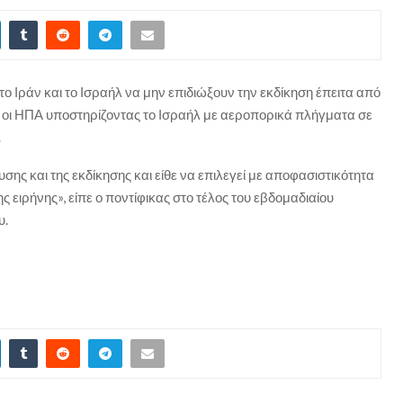
 Ιράν και το Ισραήλ να μην επιδιώξουν την εκδίκηση έπειτα από
ι οι ΗΠΑ υποστηρίζοντας το Ισραήλ με αεροπορικά πλήγματα σε
.
σης και της εκδίκησης και είθε να επιλεγεί με αποφασιστικότητα
ης ειρήνης», είπε ο ποντίφικας στο τέλος του εβδομαδιαίου
υ.