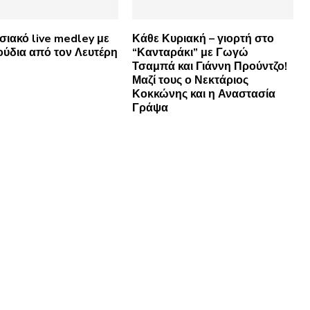
ιακό live medley με
Κάθε Κυριακή – γιορτή στο
γούδια από τον Λευτέρη
“Κανταράκι” με Γωγώ
Τσαμπά και Γιάννη Προύντζο!
Μαζί τους ο Νεκτάριος
Κοκκώνης και η Αναστασία
Γράψα