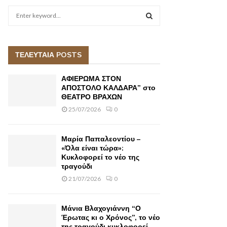
S
e
a
S
r
c
ΤΕΛΕΥΤΑΙΑ POSTS
E
h
f
A
ΑΦΙΕΡΩΜΑ ΣΤΟΝ
o
ΑΠΟΣΤΟΛΟ ΚΑΛΔΑΡΑ” στο
r
ΘΕΑΤΡΟ ΒΡΑΧΩΝ
R
:
25/07/2026
0
C
H
Μαρία Παπαλεοντίου –
«Όλα είναι τώρα»:
Κυκλοφορεί το νέο της
τραγούδι
21/07/2026
0
Μάνια Βλαχογιάννη “Ο
Έρωτας κι ο Χρόνος”, το νέο
της τραγούδι κυκλοφορεί