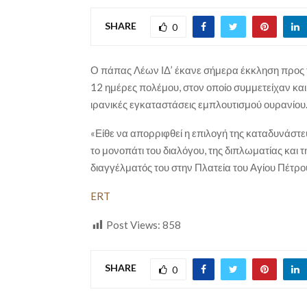
SHARE
0
Ο πάπας Λέων ΙΔ’ έκανε σήμερα έκκληση προς το
12 ημέρες πολέμου, στον οποίο συμμετείχαν κα
ιρανικές εγκαταστάσεις εμπλουτισμού ουρανίου
«Είθε να απορριφθεί η επιλογή της καταδυνάστευ
το μονοπάτι του διαλόγου, της διπλωματίας και τ
διαγγέλματός του στην Πλατεία του Αγίου Πέτρο
ERT
Post Views:
858
SHARE
0