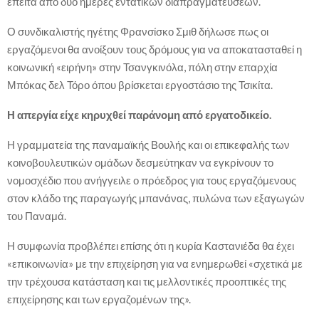
έπειτα από δυο ημέρες εντατικών διαπραγματεύσεων.
Ο συνδικαλιστής ηγέτης Φρανσίσκο Σμιθ δήλωσε πως οι
εργαζόμενοι θα ανοίξουν τους δρόμους για να αποκατασταθεί η
κοινωνική «ειρήνη» στην Τσανγκινόλα, πόλη στην επαρχία
Μπόκας δελ Τόρο όπου βρίσκεται εργοστάσιο της Τσικίτα.
Η απεργία είχε κηρυχθεί παράνομη από εργατοδικείο.
Η γραμματεία της παναμαϊκής Βουλής και οι επικεφαλής των
κοινοβουλευτικών ομάδων δεσμεύτηκαν να εγκρίνουν το
νομοσχέδιο που ανήγγειλε ο πρόεδρος για τους εργαζόμενους
στον κλάδο της παραγωγής μπανάνας, πυλώνα των εξαγωγών
του Παναμά.
Η συμφωνία προβλέπει επίσης ότι η κυρία Καστανιέδα θα έχει
«επικοινωνία» με την επιχείρηση για να ενημερωθεί «σχετικά με
την τρέχουσα κατάσταση και τις μελλοντικές προοπτικές της
επιχείρησης και των εργαζομένων της».