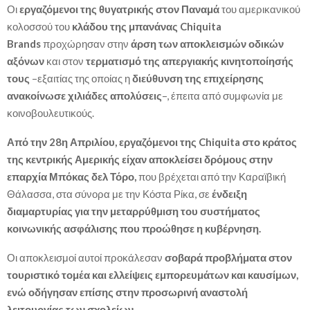
Οι
εργαζόμενοι της θυγατρικής στον Παναμά
του αμερικανικού
κολοσσού του
κλάδου της μπανάνας Chiquita
Brands
προχώρησαν στην
άρση των αποκλεισμών οδικών
αξόνων
και στον
τερματισμό της απεργιακής κινητοποίησής
τους
–εξαιτίας της οποίας η
διεύθυνση της επιχείρησης
ανακοίνωσε χιλιάδες απολύσεις
–, έπειτα από συμφωνία με
κοινοβουλευτικούς.
Από την 28η Απριλίου, εργαζόμενοι της Chiquita στο κράτος
της κεντρικής Αμερικής είχαν αποκλείσει δρόμους στην
επαρχία Μπόκας δελ Τόρο,
που βρέχεται από την Καραϊβική
Θάλασσα, στα σύνορα με την Κόστα Ρίκα, σε
ένδειξη
διαμαρτυρίας για την μεταρρύθμιση του συστήματος
κοινωνικής ασφάλισης που προώθησε η κυβέρνηση.
Οι αποκλεισμοί αυτοί προκάλεσαν
σοβαρά προβλήματα στον
τουριστικό τομέα και ελλείψεις εμπορευμάτων και καυσίμων,
ενώ οδήγησαν επίσης στην προσωρινή αναστολή
λειτουργίας των σχολείων.