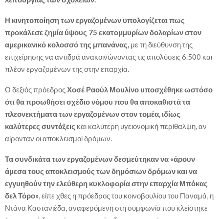
Η κινητοποίηση των εργαζομένων υπολογίζεται πως
προκάλεσε ζημία ύψους 75 εκατομμυρίων δολαρίων στον
αμερικανικό κολοσσό της μπανάνας,
με τη διεύθυνση της
επιχείρησης να αντιδρά ανακοινώνοντας τις απολύσεις 6.500 και
πλέον εργαζομένων της στην επαρχία.
Ο δεξιός πρόεδρος
Χοσέ Ραούλ Μουλίνο υποσχέθηκε ωστόσο
ότι θα προωθήσει σχέδιο νόμου που θα αποκαθιστά τα
πλεονεκτήματα των εργαζομένων στον τομέα, ιδίως
καλύτερες συντάξεις
και καλύτερη υγειονομική περίθαλψη, αν
αίρονταν οι αποκλεισμοί δρόμων.
Τα συνδικάτα των εργαζομένων δεσμεύτηκαν να «άρουν
άμεσα τους αποκλεισμούς των δημόσιων δρόμων και να
εγγυηθούν την ελεύθερη κυκλοφορία στην επαρχία Μπόκας
δελ Τόρο»
, είπε χθες η πρόεδρος του κοινοβουλίου του Παναμά, η
Ντάνα Καστανιέδα, αναφερόμενη στη συμφωνία που κλείστηκε