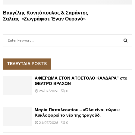
Βαγγέλης Κονιτόπουλος & Σαράντης
Σαλέας-«Ζωγράφισε Έναν Ουρανό»
S
e
a
S
r
c
ΤΕΛΕΥΤΑΙΑ POSTS
E
h
f
A
ΑΦΙΕΡΩΜΑ ΣΤΟΝ ΑΠΟΣΤΟΛΟ ΚΑΛΔΑΡΑ” στο
o
ΘΕΑΤΡΟ ΒΡΑΧΩΝ
r
R
25/07/2026
0
:
C
Μαρία Παπαλεοντίου – «Όλα είναι τώρα»:
H
Κυκλοφορεί το νέο της τραγούδι
21/07/2026
0