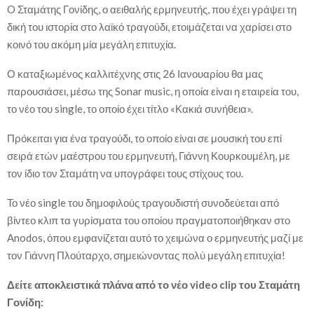
O Σταμάτης Γονίδης, ο αειθαλής ερμηνευτής, που έχει γράψει τη
δική του ιστορία στο λαϊκό τραγούδι, ετοιμάζεται να χαρίσει στο
κοινό του ακόμη μία μεγάλη επιτυχία.
Ο καταξιωμένος καλλιτέχνης στις 26 Ιανουαρίου θα μας
παρουσιάσει, μέσω της Sonar music, η οποία είναι η εταιρεία του,
το νέο του single, το οποίο έχει τίτλο «Κακιά συνήθεια».
Πρόκειται για ένα τραγούδι, το οποίο είναι σε μουσική του επί
σειρά ετών μαέστρου του ερμηνευτή, Γιάννη Κουρκουμέλη, με
τον ίδιο τον Σταμάτη να υπογράφει τους στίχους του.
Το νέο single του δημοφιλούς τραγουδιστή συνοδεύεται από
βίντεο κλιπ τα γυρίσματα του οποίου πραγματοποιήθηκαν στο
Anodos, όπου εμφανίζεται αυτό το χειμώνα ο ερμηνευτής μαζί με
τον Γιάννη Πλούταρχο, σημειώνοντας πολύ μεγάλη επιτυχία!
Δείτε αποκλειστικά πλάνα από το νέο video clip του Σταμάτη
Γονίδη: