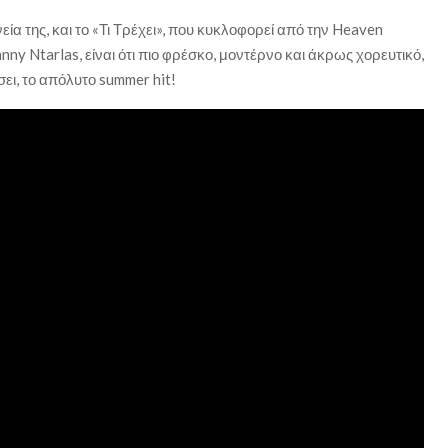
ία της, και το «Τι Τρέχει», που κυκλοφορεί από την Heaven
nny Ntarlas, είναι ότι πιο φρέσκο, μοντέρνο και άκρως χορευτικό,
σει, το απόλυτο summer hit!