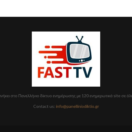
 ανήκει στο Πανελλήνιο δίκτυο ενημέρωσης με 120 ενημερωτικά site σε όλ
Contact us:
info@panelliniodiktio.gr