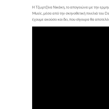
Η Τζωρτζίνα Νικάκη, το απογειώνει με την ερμηνε
Music, μέσα από την σκηνοθετική πινελιά του Da
έχουμε ακούσει και δει, που σίγουρα θα αποτελέ