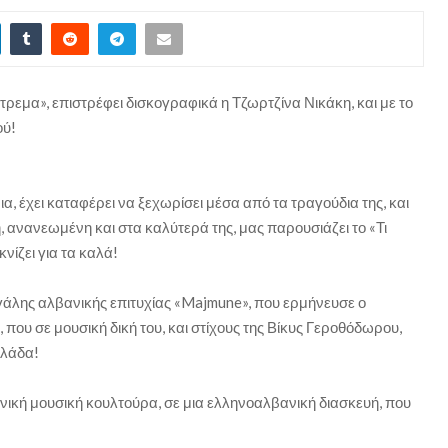
εμα», επιστρέφει δισκογραφικά η Τζωρτζίνα Νικάκη, και με το
ού!
α, έχει καταφέρει να ξεχωρίσει μέσα από τα τραγούδια της, και
η, ανανεωμένη και στα καλύτερά της, μας παρουσιάζει το «Τι
νίζει για τα καλά!
 μεγάλης αλβανικής επιτυχίας «Majmune», που ερμήνευσε ο
 που σε μουσική δική του, και στίχους της Βίκυς Γεροθόδωρου,
λλάδα!
νική μουσική κουλτούρα, σε μια ελληνοαλβανική διασκευή, που