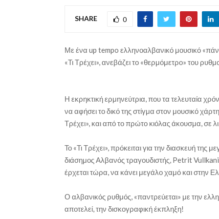
SHARE
0
Με ένα up tempo ελληνοαλβανικό μουσικό «πάντρ
«Τι Τρέχει», ανεβάζει το «θερμόμετρο» του ρυθμ
Η εκρηκτική ερμηνεύτρια, που τα τελευταία χρόνι
να αφήσει το δικό της στίγμα στον μουσικό χάρτ
Τρέχει», και από το πρώτο κιόλας άκουσμα, σε λικ
Το «Τι Τρέχει», πρόκειται για την διασκευή της
διάσημος Αλβανός τραγουδιστής, Petrit Vullkani,
έρχεται τώρα, να κάνει μεγάλο χαμό και στην Ε
Ο αλβανικός ρυθμός, «παντρεύεται» με την ελλη
αποτελεί, την δισκογραφική έκπληξη!