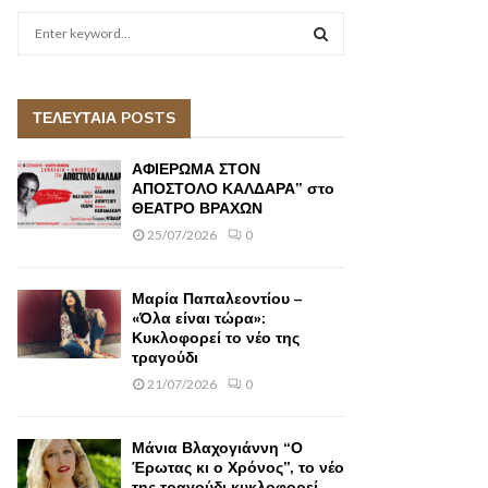
S
e
a
S
r
c
ΤΕΛΕΥΤΑΙΑ POSTS
E
h
f
A
ΑΦΙΕΡΩΜΑ ΣΤΟΝ
o
ΑΠΟΣΤΟΛΟ ΚΑΛΔΑΡΑ” στο
r
ΘΕΑΤΡΟ ΒΡΑΧΩΝ
R
:
25/07/2026
0
C
H
Μαρία Παπαλεοντίου –
«Όλα είναι τώρα»:
Κυκλοφορεί το νέο της
τραγούδι
21/07/2026
0
Μάνια Βλαχογιάννη “Ο
Έρωτας κι ο Χρόνος”, το νέο
της τραγούδι κυκλοφορεί