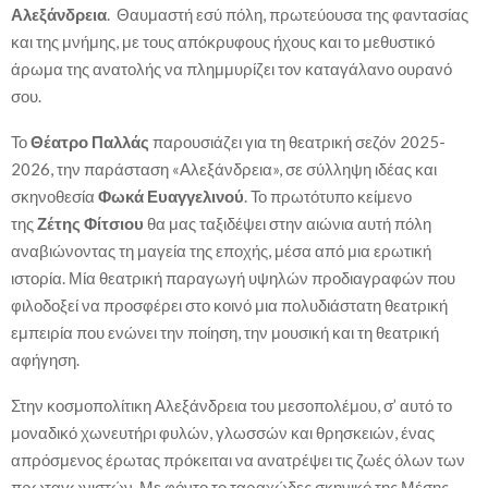
Αλεξάνδρεια
. Θαυμαστή εσύ πόλη, πρωτεύουσα της φαντασίας
και της μνήμης, με τους απόκρυφους ήχους και το μεθυστικό
άρωμα της ανατολής να πλημμυρίζει τον καταγάλανο ουρανό
σου.
Το
Θέατρο Παλλάς
παρουσιάζει για τη θεατρική σεζόν 2025-
2026, την παράσταση «Αλεξάνδρεια», σε σύλληψη ιδέας και
σκηνοθεσία
Φωκά Ευαγγελινού
. Το πρωτότυπο κείμενο
της
Ζέτης Φίτσιου
θα μας ταξιδέψει στην αιώνια αυτή πόλη
αναβιώνοντας τη μαγεία της εποχής, μέσα από μια ερωτική
ιστορία. Μία θεατρική παραγωγή υψηλών προδιαγραφών που
φιλοδοξεί να προσφέρει στο κοινό μια πολυδιάστατη θεατρική
εμπειρία που ενώνει την ποίηση, την μουσική και τη θεατρική
αφήγηση.
Στην κοσμοπολίτικη Αλεξάνδρεια του μεσοπολέμου, σ’ αυτό το
μοναδικό χωνευτήρι φυλών, γλωσσών και θρησκειών, ένας
απρόσμενος έρωτας πρόκειται να ανατρέψει τις ζωές όλων των
πρωταγωνιστών. Με φόντο το ταραχώδες σκηνικό της Μέσης