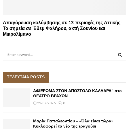
Απαγόρευση κολύμβησης σε 13 περιοχές της Αττικής:
Τα σημεία σε Έδεμ Φαλήρου, ακτή Σουνίου και
Μικρολίμανο
S
e
a
S
r
c
ΤΕΛΕΥΤΑΙΑ POSTS
E
h
f
A
ΑΦΙΕΡΩΜΑ ΣΤΟΝ ΑΠΟΣΤΟΛΟ ΚΑΛΔΑΡΑ” στο
o
ΘΕΑΤΡΟ ΒΡΑΧΩΝ
r
R
25/07/2026
0
:
C
Μαρία Παπαλεοντίου – «Όλα είναι τώρα»:
H
Κυκλοφορεί το νέο της τραγούδι