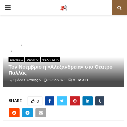
PRIMARY
MENU
Home
ΕΙΔΗΣΕΙΣ
Τον Νοέμβριο η «Αλεξάνδρεια» στο Θέατρο Παλλάς
ΕΙΔΗΣΕΙΣ
ΘΕΑΤΡΟ
ΨΥΧΑΓΩΓΙΑ
Τον Νοέμβριο η «Αλεξάνδρεια» στο Θέατρο
Παλλάς
by
Ομάδα Σύνταξης Δ
05/06/2025
0
471
SHARE
0