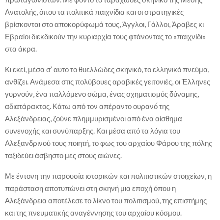
Ανατολής, όπου τα πολιτικά παιχνίδια και οι στρατηγικές
βρίσκονται στο αποκορύφωμά τους, Άγγλοι, Γάλλοι, Άραβες κι
Εβραίοι διεκδικούν την κυριαρχία τους φτάνοντας το «παιχνίδι»
στα άκρα.
Κι εκεί, μέσα σ’ αυτο το θυελλώδες σκηνικό, το ελληνικό πνεύμα,
ανθίζει. Ανάμεσα στις πολύβουες αραβικές γειτονιές, οι Έλληνες
γυρνούν, ένα παλλόμενο σώμα, ένας σχηματισμός δύναμης,
αδιατάρακτος. Κάτω από τον απέραντο ουρανό́ της
Αλεξάνδρειας, ζούνε πλημμυρισμένοι από ένα αίσθημα
συνενοχής και συνύπαρξης. Και μέσα από τα λόγια του
Αλεξανδρινού τους ποιητή, το φως του αρχαίου Φάρου της πόλης
ταξιδεύει άσβηστο μες στους αιώνες.
Με έντονη την παρουσία ιστορικών και πολιτιστικών στοιχείων, η
παράσταση αποτυπώνει στη σκηνή μια εποχή όπου η
Αλεξάνδρεια αποτέλεσε το λίκνο του πολιτισμού, της επιστήμης
και της πνευματικής αναγέννησης του αρχαίου κόσμου.