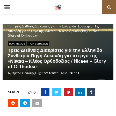
PRIMARY
MENU
Home
ΠΟΛΙΤΙΣΜΟΣ
Τρεις Διεθνείς Διακρίσεις για την Ελληνίδα Συνθέτρια Πηγή
Λυκούδη για το έργο της «Νίκαια – Κλέος Ορθοδοξίας / Nicaea –
Glory of Orthodox»
ΠΟΛΙΤΙΣΜΟΣ
ΡΟΗ ΕΙΔΗΣΕΩΝ
Τρεις Διεθνείς Διακρίσεις για την Ελληνίδα
Συνθέτρια Πηγή Λυκούδη για το έργο της
«Νίκαια – Κλέος Ορθοδοξίας / Nicaea – Glory
of Orthodox»
by
Ομάδα Σύνταξης Ι
10/11/2025
0
331
SHARE
0