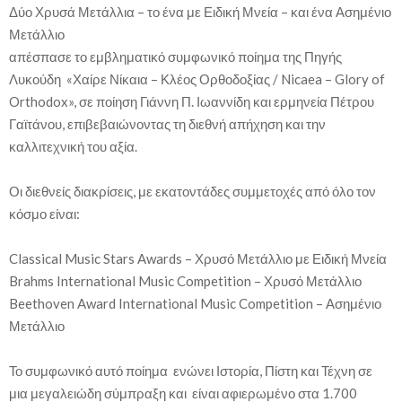
Δύο Χρυσά Μετάλλια – το ένα με Ειδική Μνεία – και ένα Ασημένιο
Μετάλλιο
απέσπασε το εμβληματικό συμφωνικό ποίημα της Πηγής
Λυκούδη «Χαίρε Νίκαια – Κλέος Ορθοδοξίας / Nicaea – Glory of
Orthodox», σε ποίηση Γιάννη Π. Ιωαννίδη και ερμηνεία Πέτρου
Γαϊτάνου, επιβεβαιώνοντας τη διεθνή απήχηση και την
καλλιτεχνική του αξία.
Οι διεθνείς διακρίσεις, με εκατοντάδες συμμετοχές από όλο τον
κόσμο είναι:
Classical Music Stars Awards – Χρυσό Μετάλλιο με Ειδική Μνεία
Brahms International Music Competition – Χρυσό Μετάλλιο
Beethoven Award International Music Competition – Ασημένιο
Μετάλλιο
Το συμφωνικό αυτό ποίημα ενώνει Ιστορία, Πίστη και Τέχνη σε
μια μεγαλειώδη σύμπραξη και είναι αφιερωμένο στα 1.700