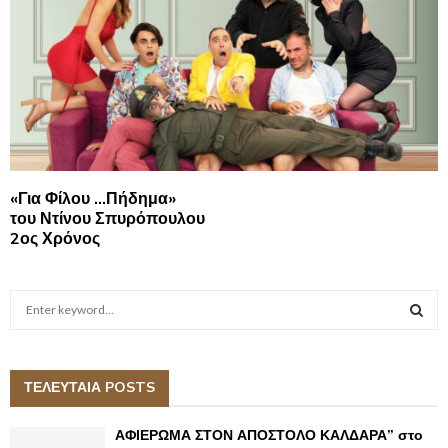
«Για Φίλου …Πήδημα»
του Ντίνου Σπυρόπουλου
2ος Χρόνος
S
e
a
S
r
c
ΤΕΛΕΥΤΑΙΑ POSTS
E
h
f
A
ΑΦΙΕΡΩΜΑ ΣΤΟΝ ΑΠΟΣΤΟΛΟ ΚΑΛΔΑΡΑ” στο
o