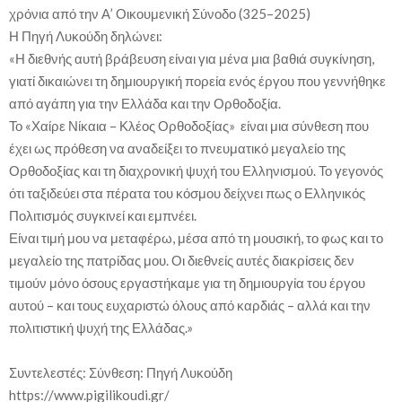
χρόνια από την Α’ Οικουμενική Σύνοδο (325–2025)
Η Πηγή Λυκούδη δηλώνει:
«Η διεθνής αυτή βράβευση είναι για μένα μια βαθιά συγκίνηση,
γιατί δικαιώνει τη δημιουργική πορεία ενός έργου που γεννήθηκε
από αγάπη για την Ελλάδα και την Ορθοδοξία.
Το «Χαίρε Νίκαια – Κλέος Ορθοδοξίας» είναι μια σύνθεση που
έχει ως πρόθεση να αναδείξει το πνευματικό μεγαλείο της
Ορθοδοξίας και τη διαχρονική ψυχή του Ελληνισμού. Το γεγονός
ότι ταξιδεύει στα πέρατα του κόσμου δείχνει πως ο Ελληνικός
Πολιτισμός συγκινεί και εμπνέει.
Είναι τιμή μου να μεταφέρω, μέσα από τη μουσική, το φως και το
μεγαλείο της πατρίδας μου. Οι διεθνείς αυτές διακρίσεις δεν
τιμούν μόνο όσους εργαστήκαμε για τη δημιουργία του έργου
αυτού – και τους ευχαριστώ όλους από καρδιάς – αλλά και την
πολιτιστική ψυχή της Ελλάδας.»
Συντελεστές: Σύνθεση: Πηγή Λυκούδη
https://www.pigilikoudi.gr/