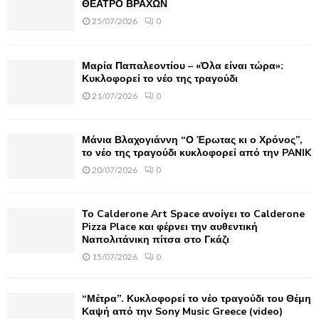
ΘΕΑΤΡΟ ΒΡΑΧΩΝ
r
R
25/07/2026
0
:
C
Μαρία Παπαλεοντίου – «Όλα είναι τώρα»:
H
Κυκλοφορεί το νέο της τραγούδι
21/07/2026
0
Μάνια Βλαχογιάννη “Ο Έρωτας κι ο Χρόνος”,
το νέο της τραγούδι κυκλοφορεί από την PANIK
20/07/2026
0
Το Calderone Art Space ανοίγει το Calderone
Pizza Place και φέρνει την αυθεντική
Ναπολιτάνικη πίτσα στο Γκάζι
15/07/2026
0
“Μέτρα”. Κυκλοφορεί το νέο τραγούδι του Θέμη
Καψή από την Sony Music Greece (video)