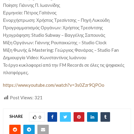
Ποίηση: Γιάννης Π. Ιωαννίδης
Ερμηνεία: Πέτρος Γαϊτάνος
Ενορχήστρωση: Χρήστος Τρεσίντσης – Πηγή Λυκούδη
Προγραμματισμός Οργάνων: Χρήστος Τρεσίντσης
Ηχογράφηση: Studio Subway – Βαγγέλης Σαπουνάς
Μίξη Οργάνων: Γιάννης Ρουπακιώτης – Studio Clock
Μίξη Φωνής & Mastering: Γεώργιος Φανάρας – Studio Fan
Δημιουργία Video: Κωνσταντίνος Ιωάννου
Το έργο κυκλοφορεί από την FM Records σε όλες τις ψηφιακές
πλατφόρμες.
https://www.youtube.com/watch?v=3s0Zzr9QPOo
Post Views:
321
SHARE
0