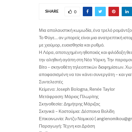
SHARE
0
Μια απολαυστική κωμωδία, ένα τρελό ρομάντζο, 
Το Φύγε… αν μπορείς είναι μια ανατρεπτική ιστορ
με χιούμορ, ευαισθησία και ρυθμό.
Η Λόρα, αποτυχημένη ηθοποιός και φιλόδοξη θεα
την αληθινή αγάπη στη Νέα Υόρκη. Την παραμο
Βίτο – σκηνοθέτη τηλεοπτικών διαφημίσεων. Χωρ
αποφασισμένη να τον κάνει συνεργάτη – και για
Συντελεστές
Κείμενο: Joseph Bologna, Renée Taylor
Μετάφραση: Μάριος Πλωρίτης
Σκηνοθεσία: Δημήτρης Μάριζας
Σκηνικά – Κοστούμια: Δέσποινα Βολίδη
Επικοινωνία: Άντζυ Νομικού ( angienomikou@gm
Παραγωγή: Τέχνη και Δράση