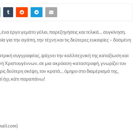
ένα έργο γεμάτο γέλιο, παρεξηγήσεις και τελικά… συγκίνηση.
ία για την αγάπη, την τέχνη και τις δεύτερες ευκαιρίες – δοσμένη
τρική συγγραφέας, ψάχνει την καλλιτεχνική της καταξίωση και
νή Χριστουγέννων, σε μια ακρόαση-καταστροφή, γνωρίζει τον
ίς δεύτερη σκέψη, τον κρατά… όμηρο στο διαμέρισμά της,
τί όχι, κάτι παραπάνω!
ail.com)