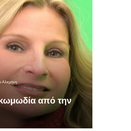
ο Αλκμήνη
κωμωδία από την