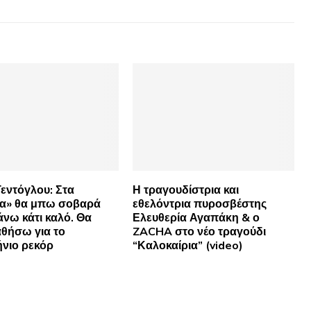
Τεντόγλου: Στα
Η τραγουδίστρια και
ια» θα μπω σοβαρά
εθελόντρια πυροσβέστης
άνω κάτι καλό. Θα
Ελευθερία Αγαπάκη & ο
θήσω για το
ZACHA στο νέο τραγούδι
νιο ρεκόρ
“Καλοκαίρια” (video)