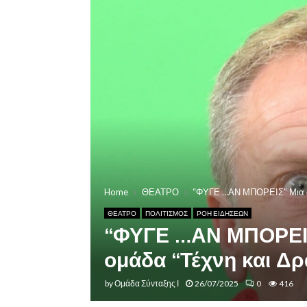
Home
ΘΕΑΤΡΟ
“ΦΥΓΕ …ΑΝ ΜΠΟΡΕΙΣ” Μια απ
ΘΕΑΤΡΟ
ΠΟΛΙΤΙΣΜΟΣ
ΡΟΗ ΕΙΔΗΣΕΩΝ
“ΦΥΓΕ …ΑΝ ΜΠΟΡΕΙΣ
ομάδα “Τέχνη και Δ
by
Ομάδα Σύνταξης Ι
26/07/2025
0
416