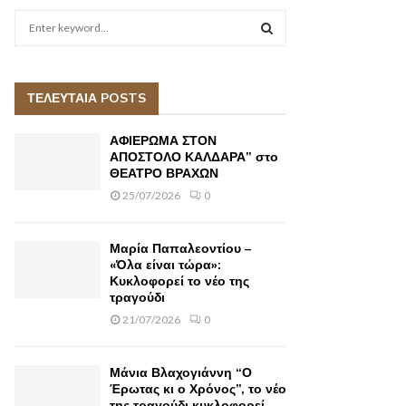
S
e
a
S
r
c
ΤΕΛΕΥΤΑΙΑ POSTS
E
h
f
A
ΑΦΙΕΡΩΜΑ ΣΤΟΝ
o
ΑΠΟΣΤΟΛΟ ΚΑΛΔΑΡΑ” στο
r
ΘΕΑΤΡΟ ΒΡΑΧΩΝ
R
:
25/07/2026
0
C
H
Μαρία Παπαλεοντίου –
«Όλα είναι τώρα»:
Κυκλοφορεί το νέο της
τραγούδι
21/07/2026
0
Μάνια Βλαχογιάννη “Ο
Έρωτας κι ο Χρόνος”, το νέο
της τραγούδι κυκλοφορεί