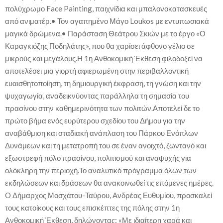
πολύχρωμο Face Painting, παιχνίδια και μπαλονοκατασκευές
από ανιματέρ.• Τον αγαπημένο Μάγο Loukos με εντυπωσιακά
μαγικά δρώμενα.• Παράσταση Θεάτρου Σκιών με το έργο «Ο
Καραγκιόζης Ποδηλάτης», που θα χαρίσει άφθονο γέλιο σε
μικρούς και μεγάλους.Η 1η Ανθοκομική Έκθεση φιλοδοξεί να
αποτελέσει μια γιορτή αφιερωμένη στην περιβαλλοντική
ευαισθητοποίηση, τη δημιουργική έκφραση, τη γνώση και την
ψυχαγωγία, αναδεικνύοντας παράλληλα τη σημασία του
πρασίνου στην καθημερινότητα των πολιτών.Αποτελεί δε το
πρώτο βήμα ενός ευρύτερου σχεδίου του Δήμου για την
αναβάθμιση και σταδιακή ανάπλαση του Πάρκου Ενόπλων
Δυνάμεων και τη μετατροπή του σε έναν ανοιχτό, ζωντανό και
εξωστρεφή πόλο πρασίνου, πολιτισμού και αναψυχής για
ολόκληρη την περιοχή.Το αναλυτικό πρόγραμμα όλων των
εκδηλώσεων και δράσεων θα ανακοινωθεί τις επόμενες ημέρες.
O Δήμαρχος Μοσχάτου-Ταύρου, Ανδρέας Ευθυμίου, προσκαλεί
τους κατοίκους και τους επισκέπτες της πόλης στην 1η
Ανθοκομική Έκθεση, δηλώνοντας: «Με ιδιαίτερη χαρά και