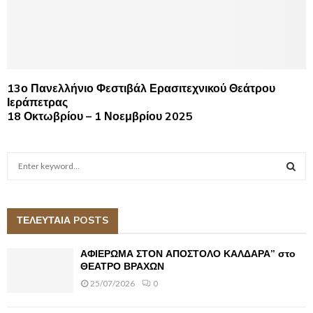
13ο Πανελλήνιο Φεστιβάλ Ερασιτεχνικού Θεάτρου
Ιεράπετρας
18 Οκτωβρίου – 1 Νοεμβρίου 2025
S
e
a
S
r
c
ΤΕΛΕΥΤΑΙΑ POSTS
E
h
f
A
ΑΦΙΕΡΩΜΑ ΣΤΟΝ ΑΠΟΣΤΟΛΟ ΚΑΛΔΑΡΑ” στο
o
ΘΕΑΤΡΟ ΒΡΑΧΩΝ
r
R
25/07/2026
0
:
C