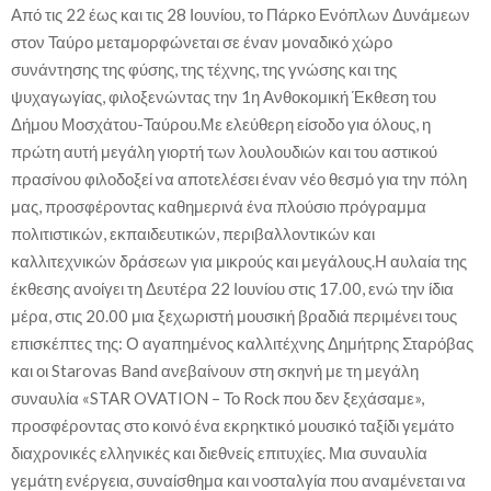
Από τις 22 έως και τις 28 Ιουνίου, το Πάρκο Ενόπλων Δυνάμεων
στον Ταύρο μεταμορφώνεται σε έναν μοναδικό χώρο
συνάντησης της φύσης, της τέχνης, της γνώσης και της
ψυχαγωγίας, φιλοξενώντας την 1η Ανθοκομική Έκθεση του
Δήμου Μοσχάτου-Ταύρου.Με ελεύθερη είσοδο για όλους, η
πρώτη αυτή μεγάλη γιορτή των λουλουδιών και του αστικού
πρασίνου φιλοδοξεί να αποτελέσει έναν νέο θεσμό για την πόλη
μας, προσφέροντας καθημερινά ένα πλούσιο πρόγραμμα
πολιτιστικών, εκπαιδευτικών, περιβαλλοντικών και
καλλιτεχνικών δράσεων για μικρούς και μεγάλους.Η αυλαία της
έκθεσης ανοίγει τη Δευτέρα 22 Ιουνίου στις 17.00, ενώ την ίδια
μέρα, στις 20.00 μια ξεχωριστή μουσική βραδιά περιμένει τους
επισκέπτες της: Ο αγαπημένος καλλιτέχνης Δημήτρης Σταρόβας
και οι Starovas Band ανεβαίνουν στη σκηνή με τη μεγάλη
συναυλία «STAR OVATION – Το Rock που δεν ξεχάσαμε»,
προσφέροντας στο κοινό ένα εκρηκτικό μουσικό ταξίδι γεμάτο
διαχρονικές ελληνικές και διεθνείς επιτυχίες. Μια συναυλία
γεμάτη ενέργεια, συναίσθημα και νοσταλγία που αναμένεται να