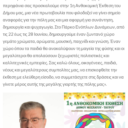
περηφάνια σας προσκαλούμε στην 1η Ανθοκομική Έκθεση του
Δήμου μας, μια νέα πρωτοβουλία που φιλοδοξεί να γίνει σημείο
αναφοράς για την πόλη μας και μια αφορμή για συνάντηση,
δημιουργία και ψυχαγωγία. Στο Πάρκο Ενόπλων Δυνάμεων, από
τις 22 έως τις 28 Ιουνίου, δημιουργούμε έναν ζωντανό χώρο
γεμάτο χρώματα, αρώματα, μουσική, παιχνίδι και γνώση. Έναν
χώρο όπου τα παιδιά θα ανακαλύψουν τη μαγεία της φύσης και οι
μεγαλύτεροι θα απολαύσουν ξεχωριστές πολιτιστικές και
καλλιτεχνικές εμπειρίες. Σας καλώ όλους, οικογένειες, παιδιά,
νέους και μεγαλύτερους συμπολίτες μας, να επισκεφθείτε την
έκθεση με ελεύθερη είσοδο, να συμμετάσχετε στις δράσεις και να
γίνετε μέρος αυτής της μεγάλης γιορτής της πόλης μας».