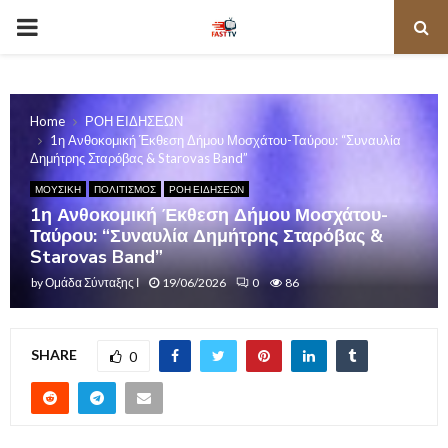
PRIMARY
MENU
Home
ΡΟΗ ΕΙΔΗΣΕΩΝ
1η Ανθοκομική Έκθεση Δήμου Μοσχάτου-Ταύρου: “Συναυλία
Δημήτρης Σταρόβας & Starovas Band”
ΜΟΥΣΙΚΗ
ΠΟΛΙΤΙΣΜΟΣ
ΡΟΗ ΕΙΔΗΣΕΩΝ
1η Ανθοκομική Έκθεση Δήμου Μοσχάτου-
Ταύρου: “Συναυλία Δημήτρης Σταρόβας &
Starovas Band”
by
Ομάδα Σύνταξης Ι
19/06/2026
0
86
SHARE
0