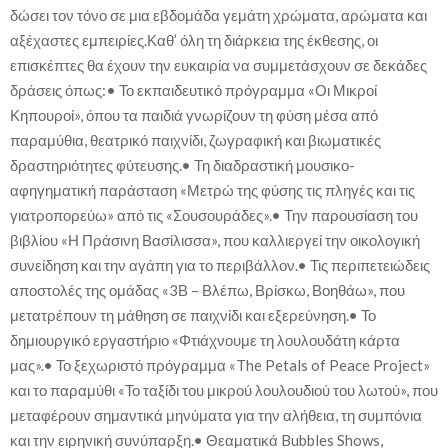
δώσει τον τόνο σε μια εβδομάδα γεμάτη χρώματα, αρώματα και
αξέχαστες εμπειρίες.Καθ’ όλη τη διάρκεια της έκθεσης, οι
επισκέπτες θα έχουν την ευκαιρία να συμμετάσχουν σε δεκάδες
δράσεις όπως:• Το εκπαιδευτικό πρόγραμμα «Οι Μικροί
Κηπουροί», όπου τα παιδιά γνωρίζουν τη φύση μέσα από
παραμύθια, θεατρικό παιχνίδι, ζωγραφική και βιωματικές
δραστηριότητες φύτευσης.• Τη διαδραστική μουσικο-
αφηγηματική παράσταση «Μετρώ της φύσης τις πληγές και τις
γιατροπορεύω» από τις «Σουσουράδες».• Την παρουσίαση του
βιβλίου «Η Πράσινη Βασίλισσα», που καλλιεργεί την οικολογική
συνείδηση και την αγάπη για το περιβάλλον.• Τις περιπετειώδεις
αποστολές της ομάδας «3Β – Βλέπω, Βρίσκω, Βοηθάω», που
μετατρέπουν τη μάθηση σε παιχνίδι και εξερεύνηση.• Το
δημιουργικό εργαστήριο «Φτιάχνουμε τη λουλουδάτη κάρτα
μας».• Το ξεχωριστό πρόγραμμα «The Petals of Peace Project»
και το παραμύθι «Το ταξίδι του μικρού λουλουδιού του λωτού», που
μεταφέρουν σημαντικά μηνύματα για την αλήθεια, τη συμπόνια
και την ειρηνική συνύπαρξη.• Θεαματικά Bubbles Shows,