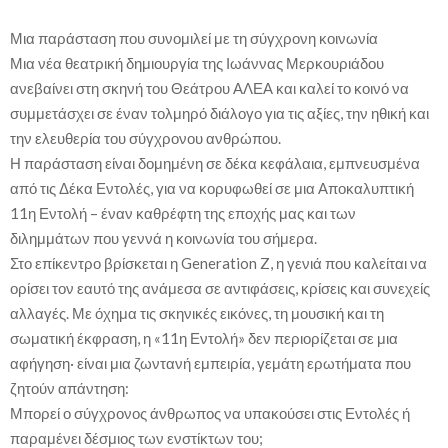
Μια παράσταση που συνομιλεί με τη σύγχρονη κοινωνία
Μια νέα θεατρική δημιουργία της Ιωάννας Μερκουριάδου
ανεβαίνει στη σκηνή του Θεάτρου ΑΛΕΑ και καλεί το κοινό να
συμμετάσχει σε έναν τολμηρό διάλογο για τις αξίες, την ηθική και
την ελευθερία του σύγχρονου ανθρώπου.
Η παράσταση είναι δομημένη σε δέκα κεφάλαια, εμπνευσμένα
από τις Δέκα Εντολές, για να κορυφωθεί σε μια Αποκαλυπτική
11η Εντολή – έναν καθρέφτη της εποχής μας και των
διλημμάτων που γεννά η κοινωνία του σήμερα.
Στο επίκεντρο βρίσκεται η Generation Z, η γενιά που καλείται να
ορίσει τον εαυτό της ανάμεσα σε αντιφάσεις, κρίσεις και συνεχείς
αλλαγές. Με όχημα τις σκηνικές εικόνες, τη μουσική και τη
σωματική έκφραση, η «11η Εντολή» δεν περιορίζεται σε μια
αφήγηση· είναι μια ζωντανή εμπειρία, γεμάτη ερωτήματα που
ζητούν απάντηση:
Μπορεί ο σύγχρονος άνθρωπος να υπακούσει στις Εντολές ή
παραμένει δέσμιος των ενστίκτων του;