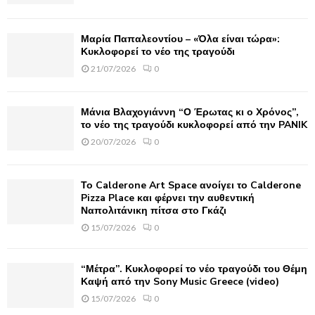
:
C
Μαρία Παπαλεοντίου – «Όλα είναι τώρα»:
H
Κυκλοφορεί το νέο της τραγούδι
21/07/2026
0
Μάνια Βλαχογιάννη “Ο Έρωτας κι ο Χρόνος”,
το νέο της τραγούδι κυκλοφορεί από την PANIK
20/07/2026
0
Το Calderone Art Space ανοίγει το Calderone
Pizza Place και φέρνει την αυθεντική
Ναπολιτάνικη πίτσα στο Γκάζι
15/07/2026
0
“Μέτρα”. Κυκλοφορεί το νέο τραγούδι του Θέμη
Καψή από την Sony Music Greece (video)
15/07/2026
0