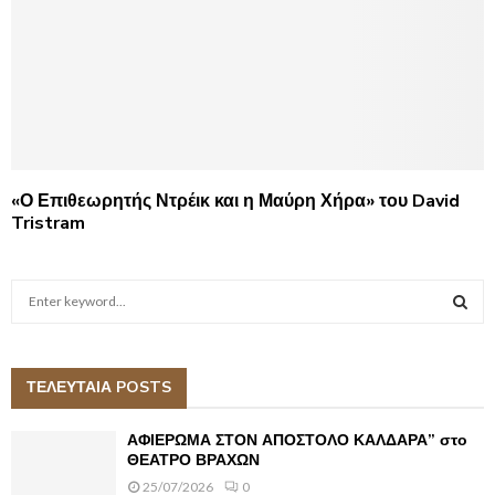
«Ο Επιθεωρητής Ντρέικ και η Μαύρη Χήρα» του David
Tristram
S
e
a
S
r
c
ΤΕΛΕΥΤΑΙΑ POSTS
E
h
f
A
ΑΦΙΕΡΩΜΑ ΣΤΟΝ ΑΠΟΣΤΟΛΟ ΚΑΛΔΑΡΑ” στο
o
ΘΕΑΤΡΟ ΒΡΑΧΩΝ
r
R
25/07/2026
0