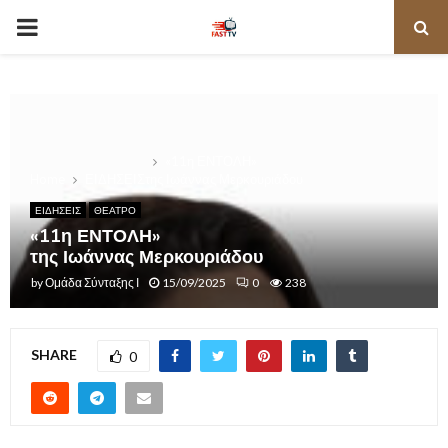
PRIMARY
MENU
«11η ΕΝΤΟΛΗ»
Home
ΕΙΔΗΣΕΙΣ
της Ιωάννας Μερκουριάδου
ΕΙΔΗΣΕΙΣ
ΘΕΑΤΡΟ
«11η ΕΝΤΟΛΗ»
της Ιωάννας Μερκουριάδου
by
Ομάδα Σύνταξης Ι
15/09/2025
0
238
SHARE
0