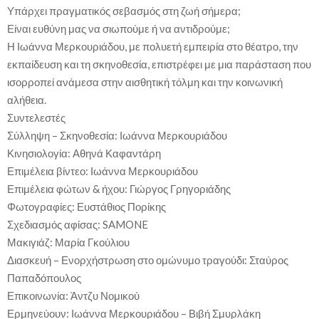
Υπάρχει πραγματικός σεβασμός στη ζωή σήμερα;
Είναι ευθύνη μας να σιωπούμε ή να αντιδρούμε;
Η Ιωάννα Μερκουριάδου, με πολυετή εμπειρία στο θέατρο, την
εκπαίδευση και τη σκηνοθεσία, επιστρέφει με μια παράσταση που
ισορροπεί ανάμεσα στην αισθητική τόλμη και την κοινωνική
αλήθεια.
Συντελεστές
Σύλληψη – Σκηνοθεσία: Ιωάννα Μερκουριάδου
Κινησιολογία: Αθηνά Καφαντάρη
Επιμέλεια βίντεο: Ιωάννα Μερκουριάδου
Επιμέλεια φώτων & ήχου: Γιώργος Γρηγοριάδης
Φωτογραφίες: Ευστάθιος Πορίκης
Σχεδιασμός αφίσας: SAMONE
Μακιγιάζ: Μαρία Γκούλιου
Διασκευή – Ενορχήστρωση στο ομώνυμο τραγούδι: Σταύρος
Παπαδόπουλος
Επικοινωνία: Άντζυ Νομικού
Ερμηνεύουν: Ιωάννα Μερκουριάδου – Βιβή Σμυρλάκη