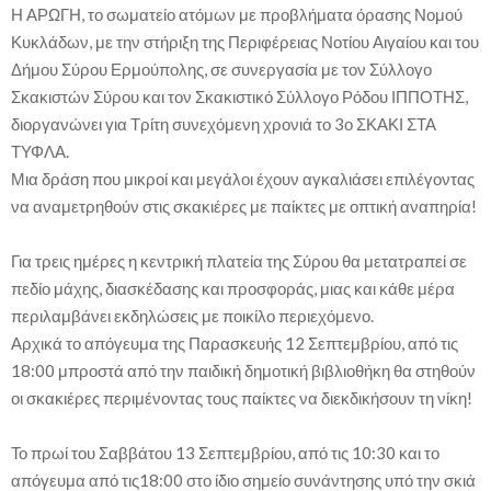
Η ΑΡΩΓΗ, το σωματείο ατόμων με προβλήματα όρασης Νομού
Κυκλάδων, με την στήριξη της Περιφέρειας Νοτίου Αιγαίου και του
Δήμου Σύρου Ερμούπολης, σε συνεργασία με τον Σύλλογο
Σκακιστών Σύρου και τον Σκακιστικό Σύλλογο Ρόδου ΙΠΠΟΤΗΣ,
διοργανώνει για Τρίτη συνεχόμενη χρονιά το 3ο ΣΚΑΚΙ ΣΤΑ
ΤΥΦΛΑ.
Μια δράση που μικροί και μεγάλοι έχουν αγκαλιάσει επιλέγοντας
να αναμετρηθούν στις σκακιέρες με παίκτες με οπτική αναπηρία!
Για τρεις ημέρες η κεντρική πλατεία της Σύρου θα μετατραπεί σε
πεδίο μάχης, διασκέδασης και προσφοράς, μιας και κάθε μέρα
περιλαμβάνει εκδηλώσεις με ποικίλο περιεχόμενο.
Αρχικά το απόγευμα της Παρασκευής 12 Σεπτεμβρίου, από τις
18:00 μπροστά από την παιδική δημοτική βιβλιοθήκη θα στηθούν
οι σκακιέρες περιμένοντας τους παίκτες να διεκδικήσουν τη νίκη!
Το πρωί του Σαββάτου 13 Σεπτεμβρίου, από τις 10:30 και το
απόγευμα από τις18:00 στο ίδιο σημείο συνάντησης υπό την σκιά