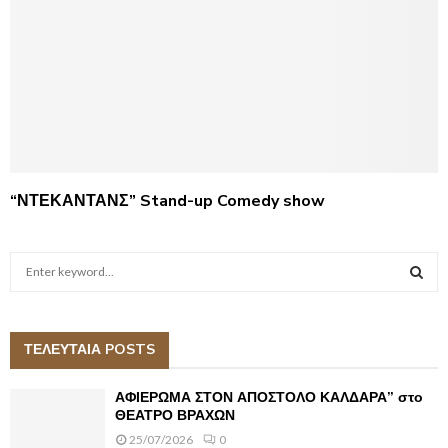
“ΝΤΕΚΑΝΤΑΝΣ” Stand-up Comedy show
S
e
a
S
r
c
ΤΕΛΕΥΤΑΙΑ POSTS
E
h
f
A
ΑΦΙΕΡΩΜΑ ΣΤΟΝ ΑΠΟΣΤΟΛΟ ΚΑΛΔΑΡΑ” στο
o
ΘΕΑΤΡΟ ΒΡΑΧΩΝ
r
R
25/07/2026
0