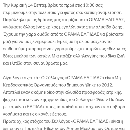
Την Κυριακή 14 Σεπτεμβρίου το πρωί στις 10:30 σας
περιμένουμε στην τελευταία για φέτος σκακιστική αναμέτρηση.
Παράλληλα με τις δράσεις μας στηρίζουμε το ΟΡΑΜΑ ΕΛΠΙΔΑΣ,
γινόμαστε άλλος ένας κρίκος μεγαλώνοντας την αλυσίδα ζωής .
Έχουμε την χαρά ομάδα από το ΟΡΑΜΑ ΕΛΠΙΔΑΣ να βρίσκεται
μαζί για να μας ενημερώσει. Εμείς με τη σειρά μας, εάν το,
επιθυμούμε μπορούμε να εγγραφούμε ςτο μητρώο ως εθελοντές
δότες μυελού των οστών. Μία πράξη αλληλεγγύης που δίνει ζωή
και ελπίδα στον συνάνθρωπο μας.
Λίγα λόγια σχετικά : Ο Σύλλογος «ΟΡΑΜΑ ΕΛΠΙΔΑΣ» είναι Μη
Κερδοσκοπικός Οργανισμός που δημιουργήθηκε το 2012.
Αποτελεί έναν ακόμη κρίκο στην αλυσίδα προσφοράς ιατρικής,
ψυχικής και κοινωνικής φροντίδας του Συλλόγου Φίλων Παιδιών
με καρκίνο «ΕΛΠΙΔΑ» προς τα παιδιά που πάσχουν από σοβαρά
νοσήματα και τις οικογένειές τους.
Πρωταρχικός στόχος του Συλλόγου «ΟΡΑΜΑ ΕΛΠΙΔΑΣ» είναι η
λειτουργία Τράπεζας Εθελοντών Δοτών Μυελού των Οστών για