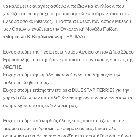
να καλύψει τις ανάγκες ασθενών, παιδιών και ενηλίκων, που
χρειάζονται μεταμόσχευση αιμοποιητικών κυττάρων, τόσο στην
Ελλάδα όσο και διεθνώς. Η Τράπεζα Εθελοντών Δοτών Μυελού
των Οστών στεγάζεται στην Ογκολογική Μονάδα Παίδων
«Μαριάννα Β. Βαρδινογιάννη – ΕΛΠΙΔΑ».
Ευχαριστούμε την Περιφέρεια Νοτίου Αιγαίου και τον Δήμο Σύρου
Ερμούπολης που στηρίζουν έμπρακτα το έργο και τις δράσεις της
ΑΡΩΓΗΣ.
Ευχαριστούμε την ομάδα μικρών έργων του Δήμου για την
πολύτιμη βοήθειά τους.
Ευχαριστούμε επίσης την εταιρεία BLUE STAR FERRIES για την
χορηγία όλων των ακτοπλοϊκών εισιτηρίων των συντελεστών και
συμμετεχόντων στις εκδηλώσεις μας.
Ευχαριστούμε από καρδιάς όλους εσάς που στηρίζετε με την
παρουσία σας τις δράσεις του σωματείου μας. Είναι πολύ
σημαντικό για εμάς να αναγνωρίζεται η προσπάθεια και το έργο