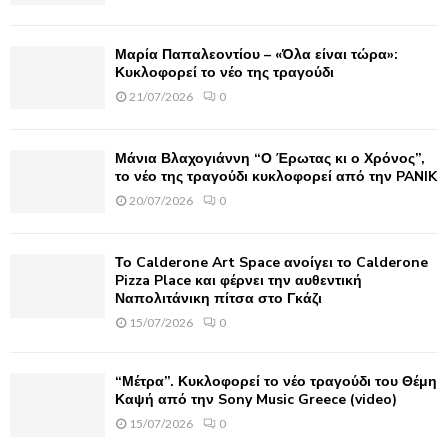
:
C
Μαρία Παπαλεοντίου – «Όλα είναι τώρα»:
H
Κυκλοφορεί το νέο της τραγούδι
21/07/2026
0
Μάνια Βλαχογιάννη “Ο Έρωτας κι ο Χρόνος”,
το νέο της τραγούδι κυκλοφορεί από την PANIK
20/07/2026
0
Το Calderone Art Space ανοίγει το Calderone
Pizza Place και φέρνει την αυθεντική
Ναπολιτάνικη πίτσα στο Γκάζι
15/07/2026
0
“Μέτρα”. Κυκλοφορεί το νέο τραγούδι του Θέμη
Καψή από την Sony Music Greece (video)
15/07/2026
0