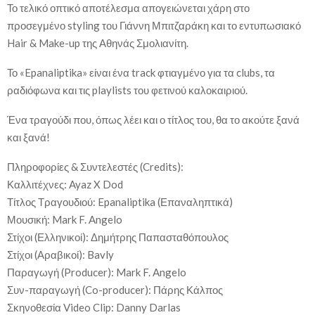
Το τελικό οπτικό αποτέλεσμα απογειώνεται χάρη στο
προσεγμένο styling του Γιάννη Μπιτζαράκη και το εντυπωσιακό
Hair & Make-up της Αθηνάς Σμολιανίτη.
Το «Epanaliptika» είναι ένα track φτιαγμένο για τα clubs, τα
ραδιόφωνα και τις playlists του φετινού καλοκαιριού.
Ένα τραγούδι που, όπως λέει και ο τίτλος του, θα το ακούτε ξανά
και ξανά!
Πληροφορίες & Συντελεστές (Credits):
Καλλιτέχνες: Ayaz X Dod
Τίτλος Τραγουδιού: Epanaliptika (Επαναληπτικά)
Μουσική: Mark F. Angelo
Στίχοι (Ελληνικοί): Δημήτρης Παπασταθόπουλος
Στίχοι (Αραβικοί): Bavly
Παραγωγή (Producer): Mark F. Angelo
Συν-παραγωγή (Co-producer): Πάρης Κάλπος
Σκηνοθεσία Video Clip: Danny Darlas