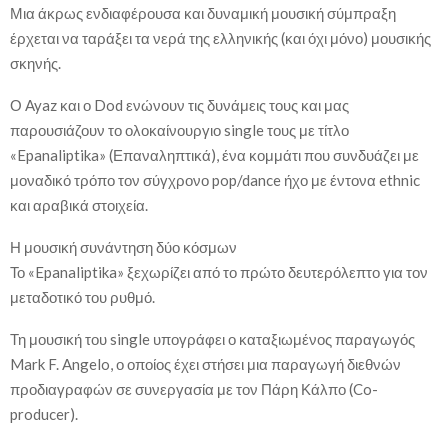
Μια άκρως ενδιαφέρουσα και δυναμική μουσική σύμπραξη
έρχεται να ταράξει τα νερά της ελληνικής (και όχι μόνο) μουσικής
σκηνής.
Ο Ayaz και ο Dod ενώνουν τις δυνάμεις τους και μας
παρουσιάζουν το ολοκαίνουργιο single τους με τίτλο
«Epanaliptika» (Επαναληπτικά), ένα κομμάτι που συνδυάζει με
μοναδικό τρόπο τον σύγχρονο pop/dance ήχο με έντονα ethnic
και αραβικά στοιχεία.
Η μουσική συνάντηση δύο κόσμων
Το «Epanaliptika» ξεχωρίζει από το πρώτο δευτερόλεπτο για τον
μεταδοτικό του ρυθμό.
Τη μουσική του single υπογράφει ο καταξιωμένος παραγωγός
Mark F. Angelo, ο οποίος έχει στήσει μια παραγωγή διεθνών
προδιαγραφών σε συνεργασία με τον Πάρη Κάλπο (Co-
producer).