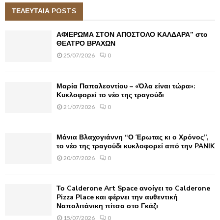
c
ΤΕΛΕΥΤΑΙΑ POSTS
E
h
f
A
ΑΦΙΕΡΩΜΑ ΣΤΟΝ ΑΠΟΣΤΟΛΟ ΚΑΛΔΑΡΑ” στο
o
ΘΕΑΤΡΟ ΒΡΑΧΩΝ
r
R
25/07/2026
0
:
C
Μαρία Παπαλεοντίου – «Όλα είναι τώρα»:
H
Κυκλοφορεί το νέο της τραγούδι
21/07/2026
0
Μάνια Βλαχογιάννη “Ο Έρωτας κι ο Χρόνος”,
το νέο της τραγούδι κυκλοφορεί από την PANIK
20/07/2026
0
Το Calderone Art Space ανοίγει το Calderone
Pizza Place και φέρνει την αυθεντική
Ναπολιτάνικη πίτσα στο Γκάζι
15/07/2026
0