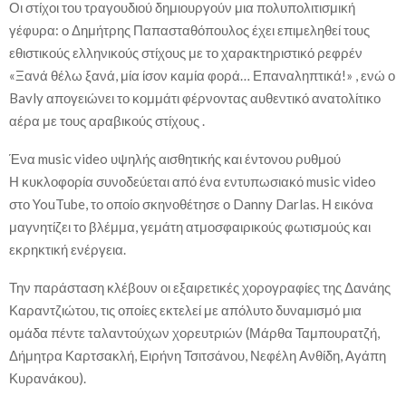
Οι στίχοι του τραγουδιού δημιουργούν μια πολυπολιτισμική
γέφυρα: ο Δημήτρης Παπασταθόπουλος έχει επιμεληθεί τους
εθιστικούς ελληνικούς στίχους με το χαρακτηριστικό ρεφρέν
«Ξανά θέλω ξανά, μία ίσον καμία φορά… Επαναληπτικά!» , ενώ ο
Bavly απογειώνει το κομμάτι φέρνοντας αυθεντικό ανατολίτικο
αέρα με τους αραβικούς στίχους .
Ένα music video υψηλής αισθητικής και έντονου ρυθμού
Η κυκλοφορία συνοδεύεται από ένα εντυπωσιακό music video
στο YouTube, το οποίο σκηνοθέτησε ο Danny Darlas. Η εικόνα
μαγνητίζει το βλέμμα, γεμάτη ατμοσφαιρικούς φωτισμούς και
εκρηκτική ενέργεια.
Την παράσταση κλέβουν οι εξαιρετικές χορογραφίες της Δανάης
Καραντζιώτου, τις οποίες εκτελεί με απόλυτο δυναμισμό μια
ομάδα πέντε ταλαντούχων χορευτριών (Μάρθα Ταμπουρατζή,
Δήμητρα Καρτσακλή, Ειρήνη Τσιτσάνου, Νεφέλη Ανθίδη, Αγάπη
Κυρανάκου).