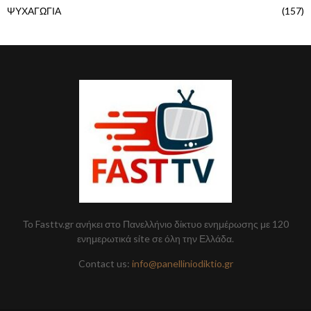
ΨΥΧΑΓΩΓΙΑ
(157)
Το Fasttv.gr ανήκει στο Πανελλήνιο δίκτυο ενημέρωσης με 120
ενημερωτικά site σε όλη την Ελλάδα.
Contact us:
info@panelliniodiktio.gr