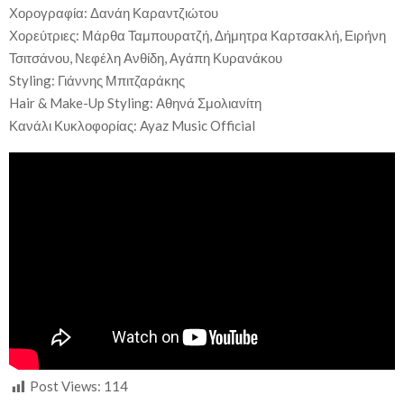
Χορογραφία: Δανάη Καραντζιώτου
Χορεύτριες: Μάρθα Ταμπουρατζή, Δήμητρα Καρτσακλή, Ειρήνη
Τσιτσάνου, Νεφέλη Ανθίδη, Αγάπη Κυρανάκου
Styling: Γιάννης Μπιτζαράκης
Hair & Make-Up Styling: Αθηνά Σμολιανίτη
Κανάλι Κυκλοφορίας: Ayaz Music Official
Post Views:
114