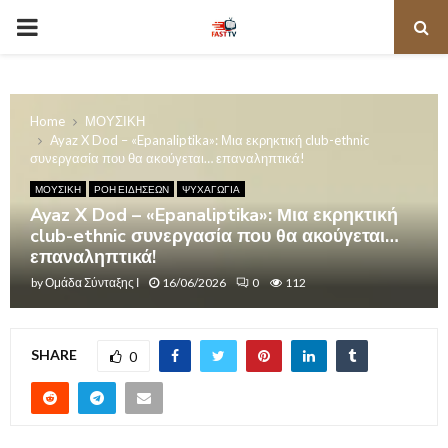
PRIMARY
MENU
Home
ΜΟΥΣΙΚΗ
Ayaz X Dod – «Epanaliptika»: Μια εκρηκτική club-ethnic
συνεργασία που θα ακούγεται… επαναληπτικά!
ΜΟΥΣΙΚΗ
ΡΟΗ ΕΙΔΗΣΕΩΝ
ΨΥΧΑΓΩΓΙΑ
Ayaz X Dod – «Epanaliptika»: Μια εκρηκτική
club-ethnic συνεργασία που θα ακούγεται…
επαναληπτικά!
by
Ομάδα Σύνταξης Ι
16/06/2026
0
112
SHARE
0