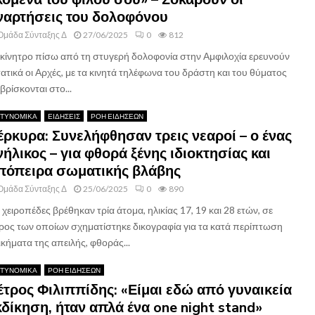
ναρτήσεις του δολοφόνου
Ομάδα Σύνταξης Δ
27/06/2025
0
812
 κίνητρο πίσω από τη στυγερή δολοφονία στην Αμφιλοχία ερευνούν
τατικά οι Αρχές, με τα κινητά τηλέφωνα του δράστη και του θύματος
βρίσκονται στο...
ΤΥΝΟΜΙΚΑ
ΕΙΔΗΣΕΙΣ
ΡΟΗ ΕΙΔΗΣΕΩΝ
έρκυρα: Συνελήφθησαν τρεις νεαροί – ο ένας
νήλικος – για φθορά ξένης ιδιοκτησίας και
πόπειρα σωματικής βλάβης
Ομάδα Σύνταξης Δ
25/06/2025
0
890
 χειροπέδες βρέθηκαν τρία άτομα, ηλικίας 17, 19 και 28 ετών, σε
ρος των οποίων σχηματίστηκε δικογραφία για τα κατά περίπτωση
ικήματα της απειλής, φθοράς...
ΤΥΝΟΜΙΚΑ
ΡΟΗ ΕΙΔΗΣΕΩΝ
έτρος Φιλιππίδης: «Είμαι εδώ από γυναικεία
κδίκηση, ήταν απλά ένα one night stand»