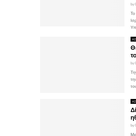
by
Το
Ισ
Υπ
ΑΣ
Θ
τ
by
Τη
τη
το
ΑΣ
Δ
η
by
Με