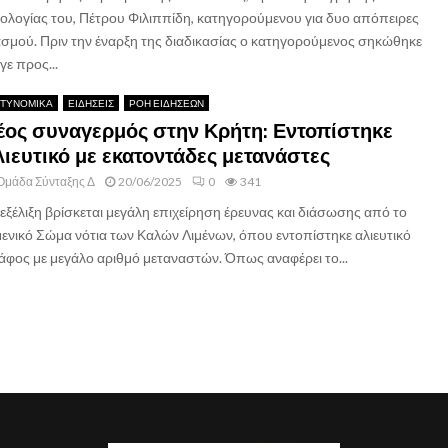
ολογίας του, Πέτρου Φιλιππίδη, κατηγορούμενου για δυο απόπειρες
ασμού. Πριν την έναρξη της διαδικασίας ο κατηγορούμενος σηκώθηκε
γε προς...
ΤΥΝΟΜΙΚΑ
ΕΙΔΗΣΕΙΣ
ΡΟΗ ΕΙΔΗΣΕΩΝ
έος συναγερμός στην Κρήτη: Εντοπίστηκε
λιευτικό με εκατοντάδες μετανάστες
Ομάδα Σύνταξης Δ
20/06/2025
0
341
 εξέλιξη βρίσκεται μεγάλη επιχείρηση έρευνας και διάσωσης από το
μενικό Σώμα νότια των Καλών Λιμένων, όπου εντοπίστηκε αλιευτικό
άφος με μεγάλο αριθμό μεταναστών. Όπως αναφέρει το...