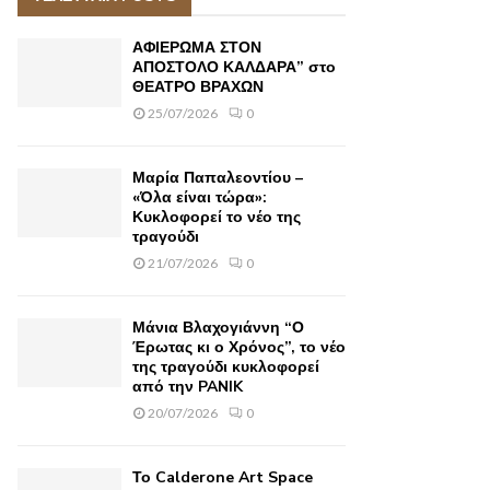
h
f
A
ΑΦΙΕΡΩΜΑ ΣΤΟΝ
o
ΑΠΟΣΤΟΛΟ ΚΑΛΔΑΡΑ” στο
r
ΘΕΑΤΡΟ ΒΡΑΧΩΝ
R
:
25/07/2026
0
C
H
Μαρία Παπαλεοντίου –
«Όλα είναι τώρα»:
Κυκλοφορεί το νέο της
τραγούδι
21/07/2026
0
Μάνια Βλαχογιάννη “Ο
Έρωτας κι ο Χρόνος”, το νέο
της τραγούδι κυκλοφορεί
από την PANIK
20/07/2026
0
Το Calderone Art Space