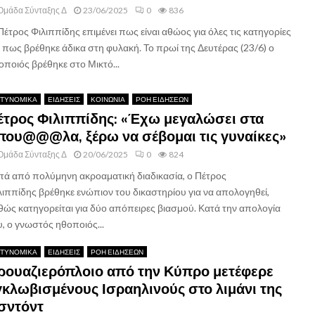
Ομάδα Σύνταξης Δ
23/06/2025
0
836
Πέτρος Φιλιππίδης επιμένει πως είναι αθώος για όλες τις κατηγορίες
ι πως βρέθηκε άδικα στη φυλακή. Το πρωί της Δευτέρας (23/6) ο
οποιός βρέθηκε στο Μικτό...
ΤΥΝΟΜΙΚΑ
ΕΙΔΗΣΕΙΣ
ΚΟΙΝΩΝΙΑ
ΡΟΗ ΕΙΔΗΣΕΩΝ
έτρος Φιλιππίδης: «Έχω μεγαλώσει στα
που@@@λα, ξέρω να σέβομαι τις γυναίκες»
Ομάδα Σύνταξης Δ
20/06/2025
0
824
τά από πολύμηνη ακροαματική διαδικασία, ο Πέτρος
λιππίδης βρέθηκε ενώπιον του δικαστηρίου για να απολογηθεί,
θώς κατηγορείται για δύο απόπειρες βιασμού. Κατά την απολογία
υ, ο γνωστός ηθοποιός...
ΤΥΝΟΜΙΚΑ
ΕΙΔΗΣΕΙΣ
ΡΟΗ ΕΙΔΗΣΕΩΝ
ρουαζιερόπλοιο από την Κύπρο μετέφερε
γκλωβισμένους Ισραηλινούς στο λιμάνι της
σντόντ