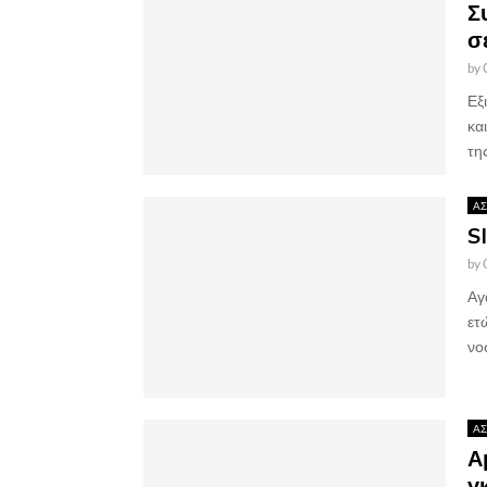
Σ
σ
by
Εξ
κα
της
ΑΣ
S
by
Αγ
ετ
νο
ΑΣ
Α
γ