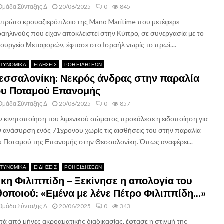
Ομάδα Σύνταξης Δ
20/06/2025
0
845
 πρώτο κρουαζιερόπλοιο της Mano Maritime που μετέφερε
ραηλινούς που είχαν αποκλειστεί στην Κύπρο, σε συνεργασία με το
ουργείο Μεταφορών, έφτασε στο Ισραήλ νωρίς το πρωί....
ΤΥΝΟΜΙΚΑ
ΕΙΔΗΣΕΙΣ
ΡΟΗ ΕΙΔΗΣΕΩΝ
εσσαλονίκη: Νεκρός άνδρας στην παραλία
ου Ποταμού Επανομής
Ομάδα Σύνταξης Δ
20/06/2025
0
857
ν κινητοποίηση του λιμενικού σώματος προκάλεσε η ειδοποίηση για
ν ανάσυρση ενός 71χρονου χωρίς τις αισθήσεις του στην παραλία
υ Ποταμού της Επανομής στην Θεσσαλονίκη. Όπως αναφέρει...
ΤΥΝΟΜΙΚΑ
ΕΙΔΗΣΕΙΣ
ΡΟΗ ΕΙΔΗΣΕΩΝ
ίκη Φιλιππίδη – Ξεκίνησε η απολογία του
θοποιού: «Εμένα με λένε Πέτρο Φιλιππίδη…»
Ομάδα Σύνταξης Δ
20/06/2025
0
343
τά από μήνες ακροαματικής διαδικασίας, έφτασε η στιγμή της