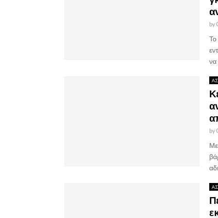
α
by
Το
εν
να 
ΑΣ
Κ
α
α
by
Με
βά
αδ
ΑΣ
Π
ε