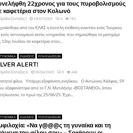
υνελήφθη 22χρονος για τους πυροβολισμούς
ε καφετέρια στον Κολωνό
Ομάδα Σύνταξης Ι
19/07/2025
0
781
ιχνιάσθηκε από την ΕΛΑΣ η ένοπλη επίθεση εναντίον ενός Τούρκου
ι ενός αστυνομικού εκτός υπηρεσίας που σημειώθηκε το μεσημέρι
 13ης Ιουλίου σε καφετέρια στον...
ΤΥΝΟΜΙΚΑ
ΕΙΔΗΣΕΙΣ
ΡΟΗ ΕΙΔΗΣΕΩΝ
ILVER ALERT!
Ομάδα Σύνταξης Δ
30/06/2025
0
642
απητοί φίλοι, Υπάρχει εξαφάνιση ενηλίκου. Ο Αντώνιος Κάλφας, 59
ών, εξαφανίστηκε από το Γ.Ν. Μυτιλήνης «ΒΟΣΤΑΝΕΙΟ», όπου
σηλευόταν, το πρωί της 25/06/25. Έχει...
ΤΥΝΟΜΙΚΑ
ΕΙΔΗΣΕΙΣ
ΡΟΗ ΕΙΔΗΣΕΩΝ
μφιλοχία: «Να γ@@@ς τη γυναίκα και τη
κόμενα του φίλου σου» – Σοκάρουν οι