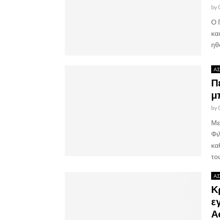
by
Ο 
κα
ηθ
ΑΣ
Π
μ
by
Με
Φι
κα
το
ΑΣ
Κ
ε
Α