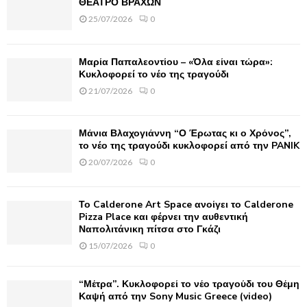
o
ΘΕΑΤΡΟ ΒΡΑΧΩΝ
r
R
25/07/2026
0
:
C
Μαρία Παπαλεοντίου – «Όλα είναι τώρα»:
H
Κυκλοφορεί το νέο της τραγούδι
21/07/2026
0
Μάνια Βλαχογιάννη “Ο Έρωτας κι ο Χρόνος”,
το νέο της τραγούδι κυκλοφορεί από την PANIK
20/07/2026
0
Το Calderone Art Space ανοίγει το Calderone
Pizza Place και φέρνει την αυθεντική
Ναπολιτάνικη πίτσα στο Γκάζι
15/07/2026
0
“Μέτρα”. Κυκλοφορεί το νέο τραγούδι του Θέμη
Καψή από την Sony Music Greece (video)