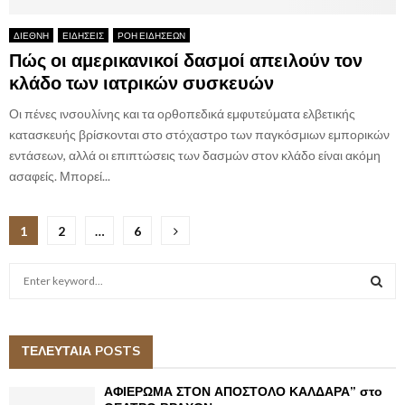
ΔΙΕΘΝΗ
ΕΙΔΗΣΕΙΣ
ΡΟΗ ΕΙΔΗΣΕΩΝ
Πώς οι αμερικανικοί δασμοί απειλούν τον
κλάδο των ιατρικών συσκευών
Οι πένες ινσουλίνης και τα ορθοπεδικά εμφυτεύματα ελβετικής
κατασκευής βρίσκονται στο στόχαστρο των παγκόσμιων εμπορικών
εντάσεων, αλλά οι επιπτώσεις των δασμών στον κλάδο είναι ακόμη
ασαφείς. Μπορεί...
Posts
1
2
…
6
pagination
S
e
a
S
r
c
ΤΕΛΕΥΤΑΙΑ POSTS
E
h
f
A
ΑΦΙΕΡΩΜΑ ΣΤΟΝ ΑΠΟΣΤΟΛΟ ΚΑΛΔΑΡΑ” στο